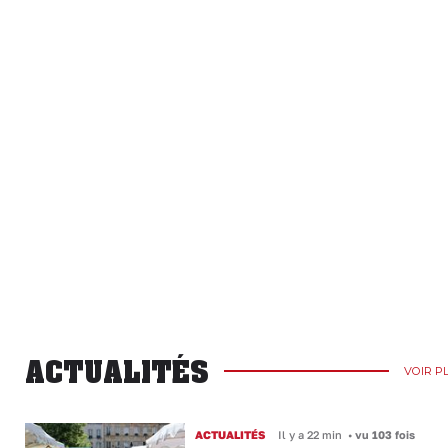
ACTUALITÉS
VOIR P
ACTUALITÉS
Il y a 22 min
•
vu 103 fois