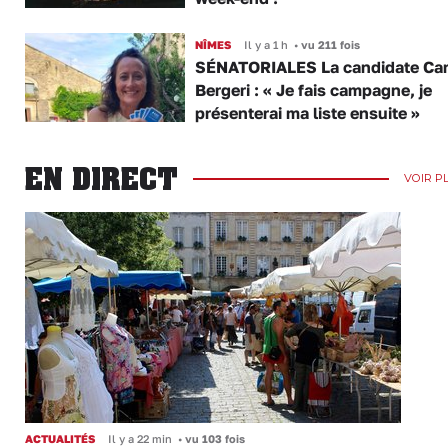
NÎMES
Il y a 1 h
•
vu 211 fois
SÉNATORIALES La candidate Car
Bergeri : « Je fais campagne, je
présenterai ma liste ensuite »
EN DIRECT
VOIR P
ACTUALITÉS
Il y a 22 min
•
vu 103 fois