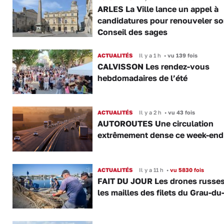
ARLES La Ville lance un appel à
candidatures pour renouveler s
Conseil des sages
ACTUALITÉS
Il y a 1 h
•
vu 139 fois
CALVISSON Les rendez-vous
hebdomadaires de l’été
ACTUALITÉS
Il y a 2 h
•
vu 43 fois
AUTOROUTES Une circulation
extrêmement dense ce week-end
ACTUALITÉS
Il y a 11 h
•
vu 5830 fois
FAIT DU JOUR Les drones russe
les mailles des filets du Grau-du