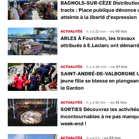
BAGNOLS-SUR-CÈZE Distributio
tracts : Place publique dénonce 
atteinte à la liberté d'expression
ACTUALITÉS
Il y a 22 min
•
vu 59 fois
ARLES À Fourchon, les travaux
attribués à E.Leclerc ont démarr
ACTUALITÉS
Il y a 38 min
•
vu 57 fois
SAINT-ANDRÉ-DE-VALBORGNE 
jeune fille se blesse en plongea
le Gardon
ACTUALITÉS
Il y a 52 min
•
vu 41 fois
SORTIES Découvrez les activités
incontournables à ne pas manqu
week-end !
ACTUALITÉS
Il y a 1 h
•
vu 53 fois