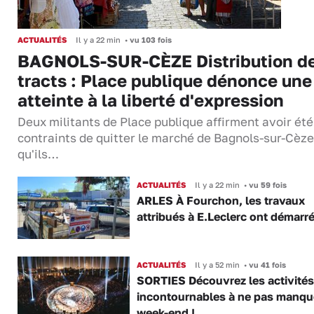
ACTUALITÉS
Il y a 22 min
•
vu 103 fois
BAGNOLS-SUR-CÈZE Distribution d
tracts : Place publique dénonce une
atteinte à la liberté d'expression
Deux militants de Place publique affirment avoir été
contraints de quitter le marché de Bagnols-sur-Cèze
qu'ils…
ACTUALITÉS
Il y a 22 min
•
vu 59 fois
ARLES À Fourchon, les travaux
attribués à E.Leclerc ont démarr
ACTUALITÉS
Il y a 52 min
•
vu 41 fois
SORTIES Découvrez les activités
incontournables à ne pas manqu
week-end !