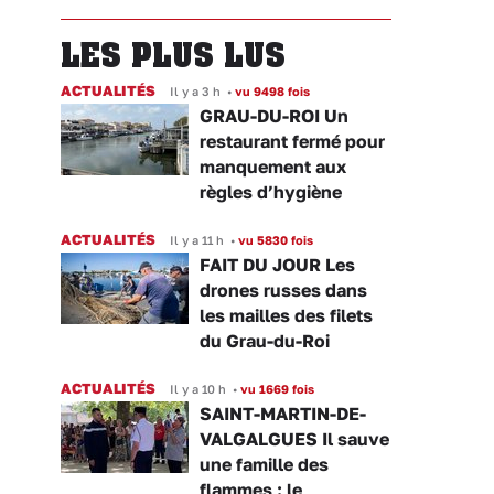
LES PLUS LUS
ACTUALITÉS
Il y a 3 h
•
vu 9498 fois
GRAU-DU-ROI Un
restaurant fermé pour
manquement aux
règles d’hygiène
ACTUALITÉS
Il y a 11 h
•
vu 5830 fois
FAIT DU JOUR Les
drones russes dans
les mailles des filets
du Grau-du-Roi
ACTUALITÉS
Il y a 10 h
•
vu 1669 fois
SAINT-MARTIN-DE-
VALGALGUES Il sauve
une famille des
flammes : le