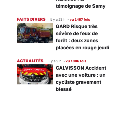
témoignage de Samy
FAITS DIVERS
Il y a 23 h
•
vu 1487 fois
GARD Risque très
sévère de feux de
forêt : deux zones
placées en rouge jeudi
ACTUALITÉS
Il y a 9 h
•
vu 1306 fois
CALVISSON Accident
avec une voiture : un
cycliste gravement
blessé