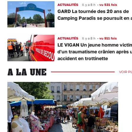
ACTUALITÉS
Il y a 8 h
•
vu 531 fois
GARD La tournée des 20 ans de
Camping Paradis se poursuit en 
ACTUALITÉS
Il y a 8 h
•
vu 911 fois
LE VIGAN Un jeune homme victi
d'un traumatisme crânien après 
accident en trottinette
A LA UNE
VOIR P