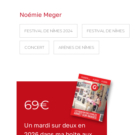
Noémie Meger
FESTIVAL DE NÎMES 2024
FESTIVAL DE NÎMES
CONCERT
ARÈNES DE NÎMES
69€
Un mardi sur deux en
2026 dans ma boite aux