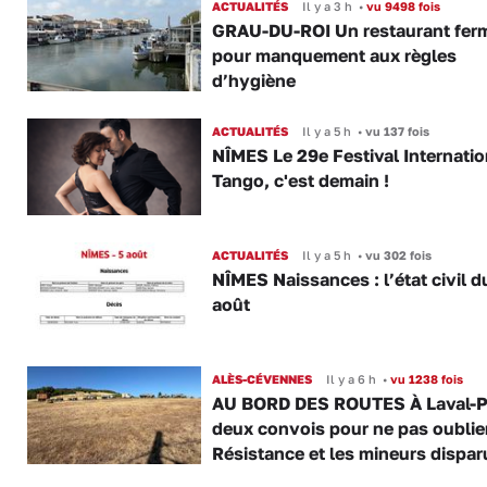
ACTUALITÉS
Il y a 3 h
•
vu 9498 fois
GRAU-DU-ROI Un restaurant fer
pour manquement aux règles
d’hygiène
ACTUALITÉS
Il y a 5 h
•
vu 137 fois
NÎMES Le 29e Festival Internatio
Tango, c'est demain !
ACTUALITÉS
Il y a 5 h
•
vu 302 fois
NÎMES Naissances : l’état civil d
août
ALÈS-CÉVENNES
Il y a 6 h
•
vu 1238 fois
AU BORD DES ROUTES À Laval-P
deux convois pour ne pas oublier
Résistance et les mineurs dispar