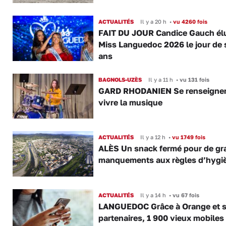
ACTUALITÉS
Il y a 20 h
•
vu 4260 fois
FAIT DU JOUR Candice Gauch él
Miss Languedoc 2026 le jour de 
ans
BAGNOLS-UZÈS
Il y a 11 h
•
vu 131 fois
GARD RHODANIEN Se renseigner,
vivre la musique
ACTUALITÉS
Il y a 12 h
•
vu 1749 fois
ALÈS Un snack fermé pour de gr
manquements aux règles d’hygi
ACTUALITÉS
Il y a 14 h
•
vu 67 fois
LANGUEDOC Grâce à Orange et 
partenaires, 1 900 vieux mobiles