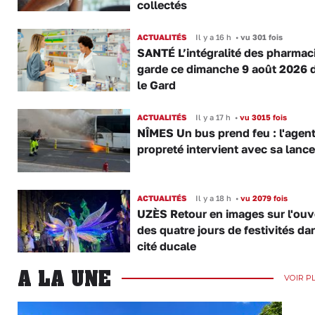
collectés
ACTUALITÉS
Il y a 16 h
•
vu 301 fois
SANTÉ L’intégralité des pharmac
garde ce dimanche 9 août 2026 
le Gard
ACTUALITÉS
Il y a 17 h
•
vu 3015 fois
NÎMES Un bus prend feu : l'agent
propreté intervient avec sa lance
ACTUALITÉS
Il y a 18 h
•
vu 2079 fois
UZÈS Retour en images sur l'ouv
des quatre jours de festivités da
cité ducale
A LA UNE
VOIR P