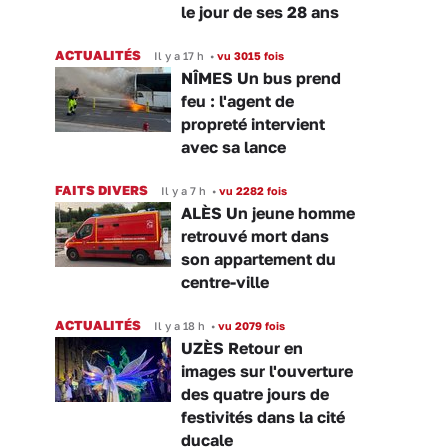
le jour de ses 28 ans
ACTUALITÉS
Il y a 17 h
•
vu 3015 fois
NÎMES Un bus prend
feu : l'agent de
propreté intervient
avec sa lance
FAITS DIVERS
Il y a 7 h
•
vu 2282 fois
ALÈS Un jeune homme
retrouvé mort dans
son appartement du
centre-ville
ACTUALITÉS
Il y a 18 h
•
vu 2079 fois
UZÈS Retour en
images sur l'ouverture
des quatre jours de
festivités dans la cité
ducale