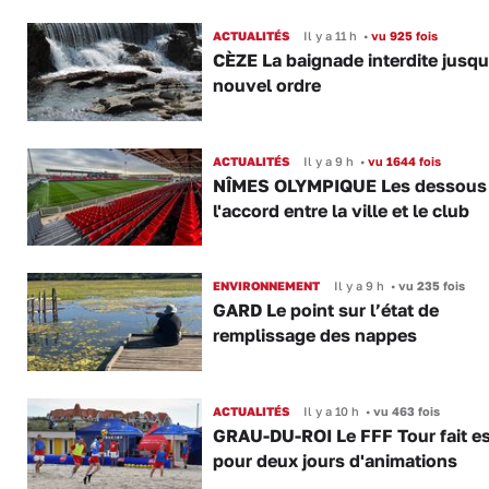
ACTUALITÉS
Il y a 11 h
•
vu 925 fois
CÈZE La baignade interdite jusqu
nouvel ordre
ACTUALITÉS
Il y a 9 h
•
vu 1644 fois
NÎMES OLYMPIQUE Les dessous
l'accord entre la ville et le club
ENVIRONNEMENT
Il y a 9 h
•
vu 235 fois
GARD Le point sur l’état de
remplissage des nappes
ACTUALITÉS
Il y a 10 h
•
vu 463 fois
GRAU-DU-ROI Le FFF Tour fait e
pour deux jours d'animations