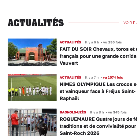
ACTUALITÉS
VOIR P
ACTUALITÉS
Il y a 6 h
•
vu 230 fois
FAIT DU SOIR Chevaux, toros et 
français pour une grande corrida
Vauvert
ACTUALITÉS
Il y a 7 h
•
vu 1074 fois
NIMES OLYMPIQUE Les crocos s
et vainqueur face à Fréjus Saint-
Raphaël
BAGNOLS-UZÈS
Il y a 8 h
•
vu 345 fois
ROQUEMAURE Quatre jours de fê
traditions et de convivialité pour
Saint-Roch 2026