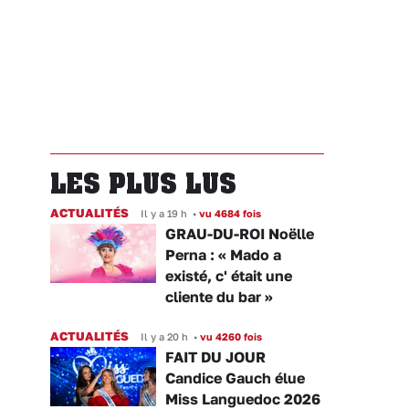
LES PLUS LUS
ACTUALITÉS
Il y a 19 h
•
vu 4684 fois
GRAU-DU-ROI Noëlle
Perna : « Mado a
existé, c' était une
cliente du bar »
ACTUALITÉS
Il y a 20 h
•
vu 4260 fois
FAIT DU JOUR
Candice Gauch élue
Miss Languedoc 2026