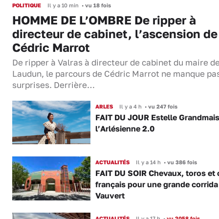
POLITIQUE
Il y a 10 min
•
vu 18 fois
HOMME DE L’OMBRE De ripper à
directeur de cabinet, l’ascension de
Cédric Marrot
De ripper à Valras à directeur de cabinet du maire d
Laudun, le parcours de Cédric Marrot ne manque pa
surprises. Derrière…
ARLES
Il y a 4 h
•
vu 247 fois
FAIT DU JOUR Estelle Grandmai
l’Arlésienne 2.0
ACTUALITÉS
Il y a 14 h
•
vu 386 fois
FAIT DU SOIR Chevaux, toros et 
français pour une grande corrida
Vauvert
ACTUALITÉS
Il y a 17 h
•
vu 2058 fois