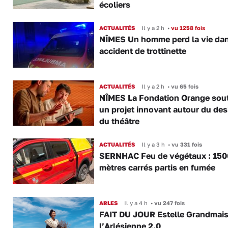
écoliers
ACTUALITÉS
Il y a 2 h
•
vu 1258 fois
NÎMES Un homme perd la vie da
accident de trottinette
ACTUALITÉS
Il y a 2 h
•
vu 65 fois
NÎMES La Fondation Orange sout
un projet innovant autour du des
du théâtre
ACTUALITÉS
Il y a 3 h
•
vu 331 fois
SERNHAC Feu de végétaux : 150
mètres carrés partis en fumée
ARLES
Il y a 4 h
•
vu 247 fois
FAIT DU JOUR Estelle Grandmai
l’Arlésienne 2.0