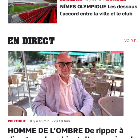
NÎMES OLYMPIQUE Les dessous
l'accord entre la ville et le club
EN DIRECT
VOIR P
POLITIQUE
Il y a 10 min
•
vu 18 fois
HOMME DE L’OMBRE De ripper à