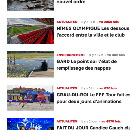
nouvel ordre
ACTUALITÉS
Il y a 17 h
•
vu 2058 fois
NÎMES OLYMPIQUE Les dessous
l'accord entre la ville et le club
ENVIRONNEMENT
Il y a 17 h
•
vu 302 fois
GARD Le point sur l’état de
remplissage des nappes
ACTUALITÉS
Il y a 18 h
•
vu 620 fois
GRAU-DU-ROI Le FFF Tour fait e
pour deux jours d'animations
ACTUALITÉS
Il y a 1 jour
•
vu 4570 fois
FAIT DU JOUR Candice Gauch él