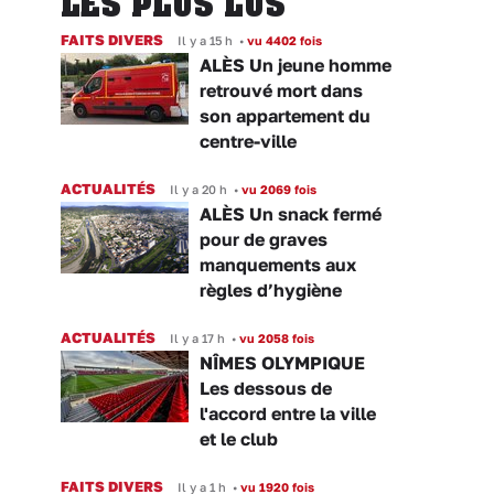
LES PLUS LUS
FAITS DIVERS
Il y a 15 h
•
vu 4402 fois
ALÈS Un jeune homme
retrouvé mort dans
son appartement du
centre-ville
ACTUALITÉS
Il y a 20 h
•
vu 2069 fois
ALÈS Un snack fermé
pour de graves
manquements aux
règles d’hygiène
ACTUALITÉS
Il y a 17 h
•
vu 2058 fois
NÎMES OLYMPIQUE
Les dessous de
l'accord entre la ville
et le club
FAITS DIVERS
Il y a 1 h
•
vu 1920 fois