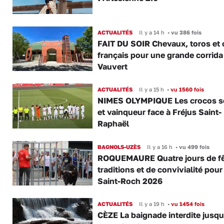
ACTUALITÉS
Il y a 14 h
•
vu 386 fois
FAIT DU SOIR Chevaux, toros et 
français pour une grande corrida
Vauvert
ACTUALITÉS
Il y a 15 h
•
vu 1560 fois
NIMES OLYMPIQUE Les crocos s
et vainqueur face à Fréjus Saint-
Raphaël
BAGNOLS-UZÈS
Il y a 16 h
•
vu 499 fois
ROQUEMAURE Quatre jours de fê
traditions et de convivialité pour
Saint-Roch 2026
ACTUALITÉS
Il y a 19 h
•
vu 1454 fois
CÈZE La baignade interdite jusqu