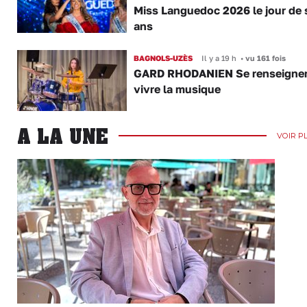
Miss Languedoc 2026 le jour de 
ans
BAGNOLS-UZÈS
Il y a 19 h
•
vu 161 fois
GARD RHODANIEN Se renseigner,
vivre la musique
A LA UNE
VOIR P