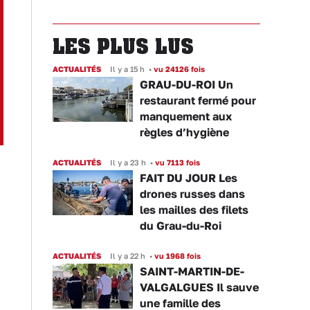
LES PLUS LUS
ACTUALITÉS
Il y a 15 h
•
vu 24126 fois
GRAU-DU-ROI Un
restaurant fermé pour
manquement aux
règles d’hygiène
ACTUALITÉS
Il y a 23 h
•
vu 7113 fois
FAIT DU JOUR Les
drones russes dans
les mailles des filets
du Grau-du-Roi
ACTUALITÉS
Il y a 22 h
•
vu 1968 fois
SAINT-MARTIN-DE-
VALGALGUES Il sauve
une famille des