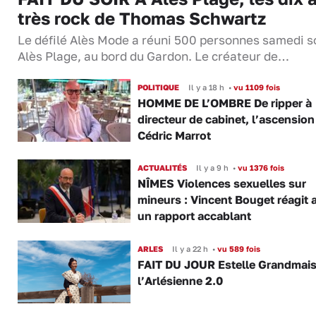
très rock de Thomas Schwartz
Le défilé Alès Mode a réuni 500 personnes samedi so
Alès Plage, au bord du Gardon. Le créateur de…
POLITIQUE
Il y a 18 h
•
vu 1109 fois
HOMME DE L’OMBRE De ripper à
directeur de cabinet, l’ascension
Cédric Marrot
ACTUALITÉS
Il y a 9 h
•
vu 1376 fois
NÎMES Violences sexuelles sur
mineurs : Vincent Bouget réagit 
un rapport accablant
ARLES
Il y a 22 h
•
vu 589 fois
FAIT DU JOUR Estelle Grandmai
l’Arlésienne 2.0