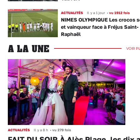
ACTUALITÉS
Il y a 1 jour
•
vu 1912 fois
NIMES OLYMPIQUE Les crocos s
et vainqueur face à Fréjus Saint-
Raphaël
A LA UNE
VOIR P
ACTUALITÉS
Il y a 8 h
•
vu 279 fois
FAIT DU SOIR À Alès Plage, les dix 