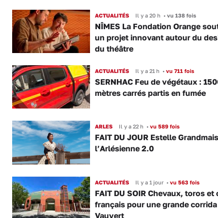
ACTUALITÉS
Il y a 20 h
•
vu 138 fois
NÎMES La Fondation Orange sout
un projet innovant autour du des
du théâtre
ACTUALITÉS
Il y a 21 h
•
vu 711 fois
SERNHAC Feu de végétaux : 150
mètres carrés partis en fumée
ARLES
Il y a 22 h
•
vu 589 fois
FAIT DU JOUR Estelle Grandmai
l’Arlésienne 2.0
ACTUALITÉS
Il y a 1 jour
•
vu 563 fois
FAIT DU SOIR Chevaux, toros et 
français pour une grande corrida
Vauvert