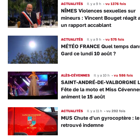
ACTUALITÉS
Il y a 9 h
•
vu 1376 fois
NÎMES Violences sexuelles sur
mineurs : Vincent Bouget réagit 
un rapport accablant
ACTUALITÉS
Il y a 9 h
•
vu 575 fois
MÉTÉO FRANCE Quel temps dans
Gard ce lundi 10 août ?
ALÈS-CÉVENNES
Il y a 10 h
•
vu 586 fois
SAINT-ANDRÉ-DE-VALBORGNE L
Fête de la moto et Miss Cévenne
animent le 15 août
ACTUALITÉS
Il y a 11 h
•
vu 292 fois
MUS Chute d'un gyrocoptère : le 
retrouvé indemne