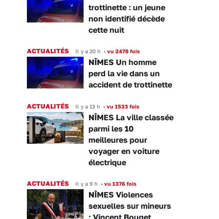
trottinette : un jeune
non identifié décède
cette nuit
ACTUALITÉS
Il y a 20 h
•
vu 2478 fois
NÎMES Un homme
perd la vie dans un
accident de trottinette
ACTUALITÉS
Il y a 13 h
•
vu 1533 fois
NÎMES La ville classée
parmi les 10
meilleures pour
voyager en voiture
électrique
ACTUALITÉS
Il y a 9 h
•
vu 1376 fois
NÎMES Violences
sexuelles sur mineurs
: Vincent Bouget