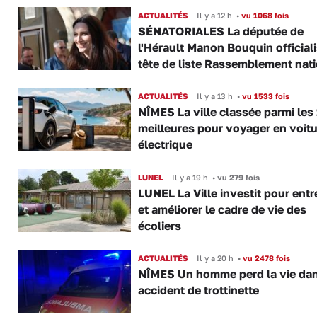
ACTUALITÉS
Il y a 12 h
•
vu 1068 fois
SÉNATORIALES La députée de
l'Hérault Manon Bouquin official
tête de liste Rassemblement nat
ACTUALITÉS
Il y a 13 h
•
vu 1533 fois
NÎMES La ville classée parmi les
meilleures pour voyager en voitu
électrique
LUNEL
Il y a 19 h
•
vu 279 fois
LUNEL La Ville investit pour entr
et améliorer le cadre de vie des
écoliers
ACTUALITÉS
Il y a 20 h
•
vu 2478 fois
NÎMES Un homme perd la vie da
accident de trottinette