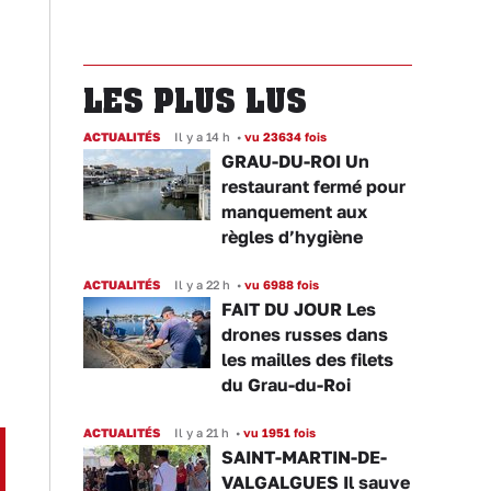
LES PLUS LUS
ACTUALITÉS
Il y a 14 h
•
vu 23634 fois
GRAU-DU-ROI Un
restaurant fermé pour
manquement aux
règles d’hygiène
ACTUALITÉS
Il y a 22 h
•
vu 6988 fois
FAIT DU JOUR Les
drones russes dans
les mailles des filets
du Grau-du-Roi
ACTUALITÉS
Il y a 21 h
•
vu 1951 fois
SAINT-MARTIN-DE-
VALGALGUES Il sauve