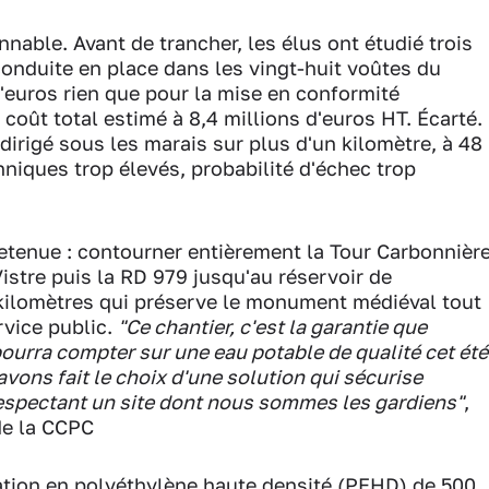
nnable. Avant de trancher, les élus ont étudié trois
conduite en place dans les vingt-huit voûtes du
d'euros rien que pour la mise en conformité
oût total estimé à 8,4 millions d'euros HT. Écarté.
irigé sous les marais sur plus d'un kilomètre, à 48
niques trop élevés, probabilité d'échec trop
 retenue : contourner entièrement la Tour Carbonnièr
istre puis la RD 979 jusqu'au réservoir de
 kilomètres qui préserve le monument médiéval tout
rvice public.
"Ce chantier, c'est la garantie que
ourra compter sur une eau potable de qualité cet été
avons fait le choix d'une solution qui sécurise
espectant un site dont nous sommes les gardiens"
,
de la CCPC
ation en polyéthylène haute densité (PEHD) de 500