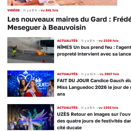
VIDÉOS
Il y a 6 h
•
vu 841 fois
Les nouveaux maires du Gard : Frédé
Meseguer à Beauvoisin
ACTUALITÉS
Il y a 8 h
•
vu 2339 fois
NÎMES Un bus prend feu : l'agent
propreté intervient avec sa lance
ACTUALITÉS
Il y a 11 h
•
vu 3907 fois
FAIT DU JOUR Candice Gauch él
Miss Languedoc 2026 le jour de 
ans
ACTUALITÉS
Il y a 8 h
•
vu 1303 fois
UZÈS Retour en images sur l'ouv
des quatre jours de festivités da
cité ducale