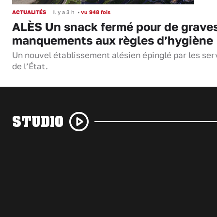
ACTUALITÉS
Il y a 3 h
•
vu 948 fois
ALÈS Un snack fermé pour de grave
manquements aux règles d’hygiène
Un nouvel établissement alésien épinglé par les ser
de l’État.
STUDIO