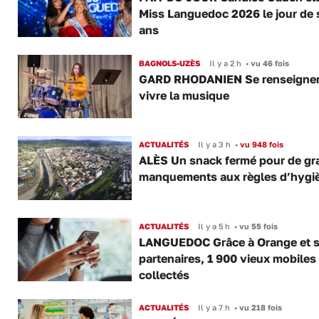
Miss Languedoc 2026 le jour de 
ans
BAGNOLS-UZÈS
Il y a 2 h
•
vu 46 fois
GARD RHODANIEN Se renseigner,
vivre la musique
ACTUALITÉS
Il y a 3 h
•
vu 948 fois
ALÈS Un snack fermé pour de gr
manquements aux règles d’hygi
ACTUALITÉS
Il y a 5 h
•
vu 55 fois
LANGUEDOC Grâce à Orange et 
partenaires, 1 900 vieux mobiles
collectés
ACTUALITÉS
Il y a 7 h
•
vu 218 fois