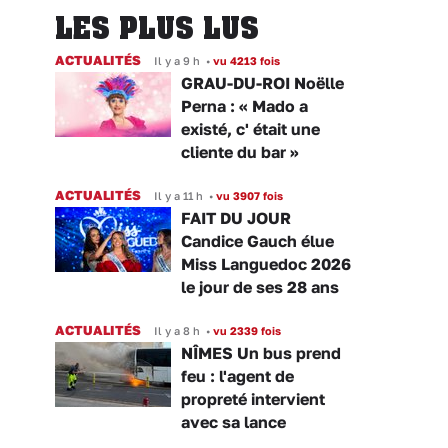
LES PLUS LUS
ACTUALITÉS
Il y a 9 h
•
vu 4213 fois
GRAU-DU-ROI Noëlle
Perna : « Mado a
existé, c' était une
cliente du bar »
ACTUALITÉS
Il y a 11 h
•
vu 3907 fois
FAIT DU JOUR
Candice Gauch élue
Miss Languedoc 2026
le jour de ses 28 ans
ACTUALITÉS
Il y a 8 h
•
vu 2339 fois
NÎMES Un bus prend
feu : l'agent de
propreté intervient
avec sa lance