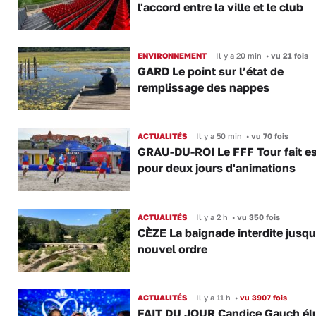
l'accord entre la ville et le club
ENVIRONNEMENT
Il y a 20 min
•
vu 21 fois
GARD Le point sur l’état de
remplissage des nappes
ACTUALITÉS
Il y a 50 min
•
vu 70 fois
GRAU-DU-ROI Le FFF Tour fait e
pour deux jours d'animations
ACTUALITÉS
Il y a 2 h
•
vu 350 fois
CÈZE La baignade interdite jusqu
nouvel ordre
ACTUALITÉS
Il y a 11 h
•
vu 3907 fois
FAIT DU JOUR Candice Gauch él