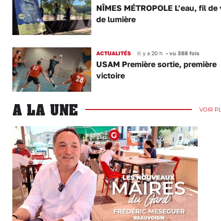
NÎMES MÉTROPOLE L’eau, fil de v
de lumière
ACTUALITÉS
Il y a 20 h
•
vu 388 fois
USAM Première sortie, première
victoire
A LA UNE
VOIR P