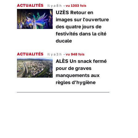
ACTUALITÉS
Il y a 8 h
•
vu 1303 fois
UZÈS Retour en
images sur l'ouverture
des quatre jours de
festivités dans la cité
ducale
ACTUALITÉS
Il y a 3 h
•
vu 948 fois
ALÈS Un snack fermé
pour de graves
manquements aux
règles d’hygiène