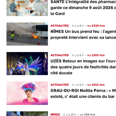
SANTÉ L’intégralité des pharmac
garde ce dimanche 9 août 2026 
le Gard
ACTUALITÉS
Il y a 8 h
•
vu 2339 fois
NÎMES Un bus prend feu : l'agent
propreté intervient avec sa lance
ACTUALITÉS
Il y a 8 h
•
vu 1303 fois
UZÈS Retour en images sur l'ouv
des quatre jours de festivités da
cité ducale
ACTUALITÉS
Il y a 9 h
•
vu 4212 fois
GRAU-DU-ROI Noëlle Perna : « M
existé, c' était une cliente du bar
NÎMES
Il y a 10 h
•
vu 158 fois