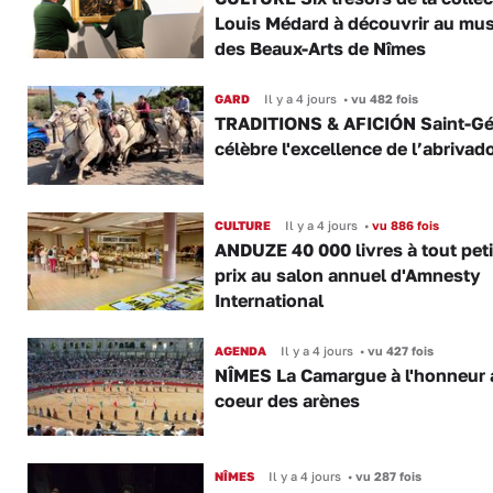
Louis Médard à découvrir au mu
des Beaux-Arts de Nîmes
GARD
Il y a 4 jours
•
vu 482 fois
TRADITIONS & AFICIÓN Saint-Gé
célèbre l'excellence de l’abrivad
CULTURE
Il y a 4 jours
•
vu 886 fois
ANDUZE 40 000 livres à tout peti
prix au salon annuel d'Amnesty
International
AGENDA
Il y a 4 jours
•
vu 427 fois
NÎMES La Camargue à l'honneur 
coeur des arènes
NÎMES
Il y a 4 jours
•
vu 287 fois