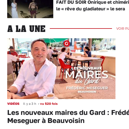
FAIT DU SOIR Onirique et chimér
le « rêve du gladiateur » le sera
A LA UNE
VOIR P
VIDÉOS
Il y a 3 h
•
vu 520 fois
Les nouveaux maires du Gard : Frédé
Meseguer à Beauvoisin