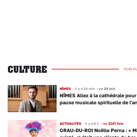
CULTURE
VOIR P
NÎMES
Il y a 34 min
•
vu 29 fois
NÎMES Allez à la cathédrale pour
pause musicale spirituelle de l'a
ACTUALITÉS
Il y a 6 h
•
vu 2187 fois
GRAU-DU-ROI Noëlle Perna : « M