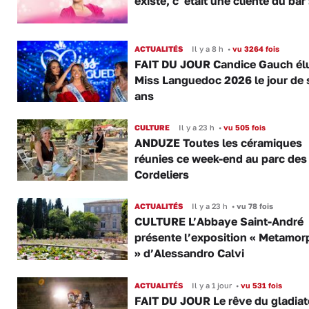
existé, c' était une cliente du bar
ACTUALITÉS
Il y a 8 h
•
vu 3264 fois
FAIT DU JOUR Candice Gauch él
Miss Languedoc 2026 le jour de 
ans
CULTURE
Il y a 23 h
•
vu 505 fois
ANDUZE Toutes les céramiques
réunies ce week-end au parc des
Cordeliers
ACTUALITÉS
Il y a 23 h
•
vu 78 fois
CULTURE L’Abbaye Saint-André
présente l’exposition « Metamor
» d’Alessandro Calvi
ACTUALITÉS
Il y a 1 jour
•
vu 531 fois
FAIT DU JOUR Le rêve du gladiat