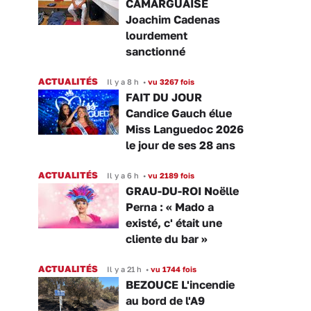
CAMARGUAISE
Joachim Cadenas
lourdement
sanctionné
ACTUALITÉS
Il y a 8 h
•
vu 3267 fois
FAIT DU JOUR
Candice Gauch élue
Miss Languedoc 2026
le jour de ses 28 ans
ACTUALITÉS
Il y a 6 h
•
vu 2189 fois
GRAU-DU-ROI Noëlle
Perna : « Mado a
existé, c' était une
cliente du bar »
ACTUALITÉS
Il y a 21 h
•
vu 1744 fois
BEZOUCE L'incendie
au bord de l'A9