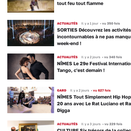
tout feu tout flamme
ACTUALITÉS
Il y a 1 jour
•
vu 350 fois
SORTIES Découvrez les activités
incontournables à ne pas manqu
week-end !
ACTUALITÉS
Il y a 2 jours
•
vu 340 fois
NÎMES Le 29e Festival Internatio
Tango, c'est demain !
GARD
Il y a 2 jours
•
vu 627 fois
NÎMES Tout Simplement Hip Hop 
20 ans avec Le Rat Luciano et R
Digga
ACTUALITÉS
Il y a 3 jours
•
vu 229 fois
CULTURE Six trésors de la collec