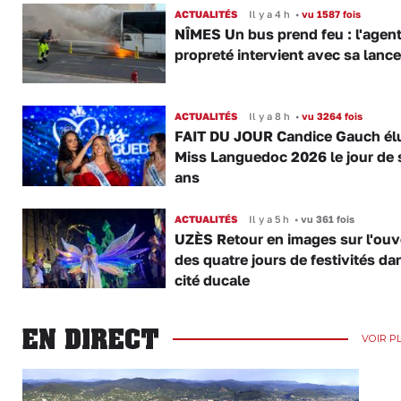
ACTUALITÉS
Il y a 4 h
•
vu 1587 fois
NÎMES Un bus prend feu : l'agent
propreté intervient avec sa lance
ACTUALITÉS
Il y a 8 h
•
vu 3264 fois
FAIT DU JOUR Candice Gauch él
Miss Languedoc 2026 le jour de 
ans
ACTUALITÉS
Il y a 5 h
•
vu 361 fois
UZÈS Retour en images sur l'ouv
des quatre jours de festivités da
cité ducale
EN DIRECT
VOIR P