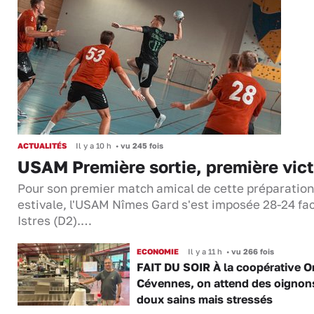
ACTUALITÉS
Il y a 10 h
•
vu 245 fois
USAM Première sortie, première vict
Pour son premier match amical de cette préparation
estivale, l'USAM Nîmes Gard s'est imposée 28-24 fa
Istres (D2).…
ECONOMIE
Il y a 11 h
•
vu 266 fois
FAIT DU SOIR À la coopérative O
Cévennes, on attend des oignon
doux sains mais stressés