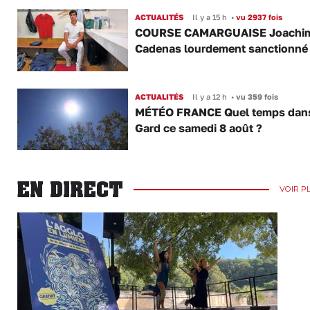
ACTUALITÉS
Il y a 15 h
•
vu 2937 fois
COURSE CAMARGUAISE Joachi
Cadenas lourdement sanctionné
ACTUALITÉS
Il y a 12 h
•
vu 359 fois
MÉTÉO FRANCE Quel temps dans
Gard ce samedi 8 août ?
EN DIRECT
VOIR P