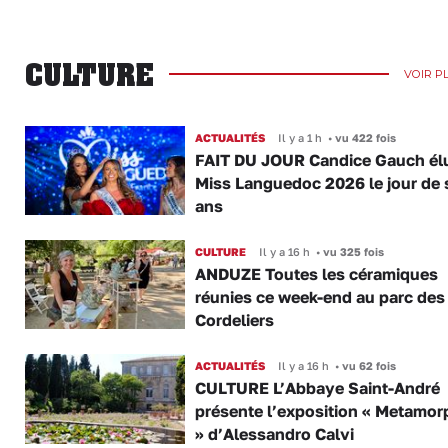
CULTURE
VOIR P
ACTUALITÉS
Il y a 1 h
•
vu 422 fois
FAIT DU JOUR Candice Gauch él
Miss Languedoc 2026 le jour de 
ans
CULTURE
Il y a 16 h
•
vu 325 fois
ANDUZE Toutes les céramiques
réunies ce week-end au parc des
Cordeliers
ACTUALITÉS
Il y a 16 h
•
vu 62 fois
CULTURE L’Abbaye Saint-André
présente l’exposition « Metamor
» d’Alessandro Calvi