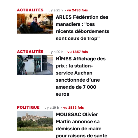
ACTUALITÉS
Il y a 21 h
•
vu 2493 fois
ARLES Fédération des
manadiers : "ces
récents débordements
sont ceux de trop"
ACTUALITÉS
Il y a 20 h
•
vu 1857 fois
NÎMES Affichage des
prix : la station-
service Auchan
sanctionnée d’une
amende de 7 000
euros
POLITIQUE
Il y a 19 h
•
vu 1833 fois
MOUSSAC Olivier
Martin annonce sa
démission de maire
pour raisons de santé