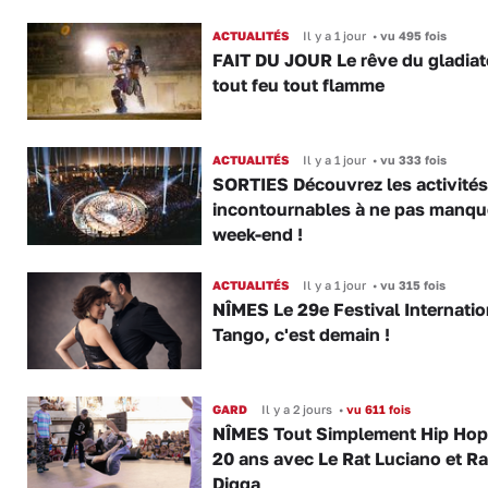
ACTUALITÉS
Il y a 1 jour
•
vu 495 fois
FAIT DU JOUR Le rêve du gladiat
tout feu tout flamme
ACTUALITÉS
Il y a 1 jour
•
vu 333 fois
SORTIES Découvrez les activités
incontournables à ne pas manqu
week-end !
ACTUALITÉS
Il y a 1 jour
•
vu 315 fois
NÎMES Le 29e Festival Internatio
Tango, c'est demain !
GARD
Il y a 2 jours
•
vu 611 fois
NÎMES Tout Simplement Hip Hop 
20 ans avec Le Rat Luciano et R
Digga