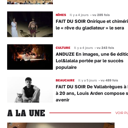
NÎMES
Il y a 4 jours
•
vu 285 fois
FAIT DU SOIR Onirique et chimér
le « rêve du gladiateur » le sera
CULTURE
Il y a 4 jours
•
vu 243 fois
ANDUZE En images, une 6e éditi
Lol&lalala portée par le succès
populaire
BEAUCAIRE
Il y a 5 jours
•
vu 489 fois
FAIT DU SOIR De Vallabrègues à P
à 20 ans, Louis Arden compose 
avenir
A LA UNE
VOIR P