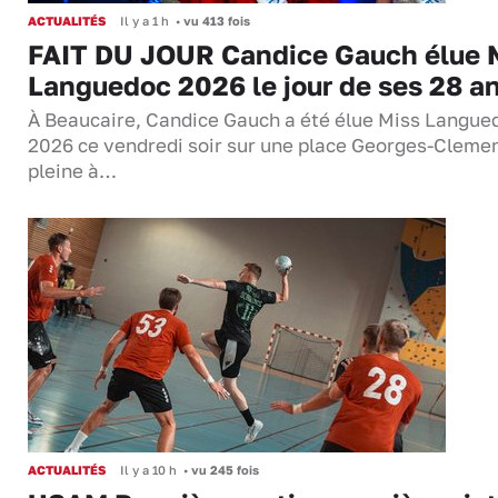
ACTUALITÉS
Il y a 1 h
•
vu 413 fois
FAIT DU JOUR Candice Gauch élue 
Languedoc 2026 le jour de ses 28 a
À Beaucaire, Candice Gauch a été élue Miss Langue
2026 ce vendredi soir sur une place Georges-Cleme
pleine à…
ACTUALITÉS
Il y a 10 h
•
vu 245 fois