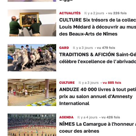
ACTUALITÉS
Il y a 2 jours
•
vu 226 fois
CULTURE Six trésors de la collec
Louis Médard à découvrir au mu
des Beaux-Arts de Nîmes
GARD
Il y a 3 jours
•
vu 479 fois
TRADITIONS & AFICIÓN Saint-Gé
célèbre l'excellence de l’abrivad
CULTURE
Il y a 3 jours
•
vu 885 fois
ANDUZE 40 000 livres à tout peti
prix au salon annuel d'Amnesty
International
AGENDA
Il y a 4 jours
•
vu 426 fois
NÎMES La Camargue à l'honneur 
coeur des arènes