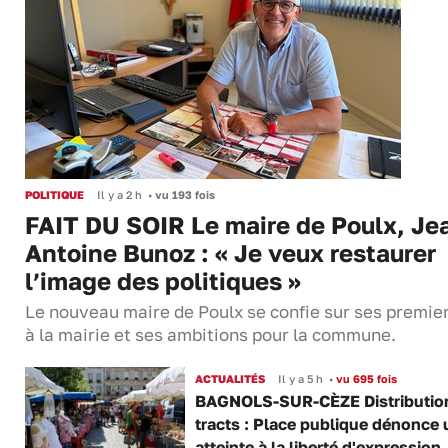
POLITIQUE
Il y a 2 h
•
vu 193 fois
FAIT DU SOIR Le maire de Poulx, Je
Antoine Bunoz : « Je veux restaurer
l’image des politiques »
Le nouveau maire de Poulx se confie sur ses premie
à la mairie et ses ambitions pour la commune.
ACTUALITÉS
Il y a 5 h
•
vu 695 fois
BAGNOLS-SUR-CÈZE Distributio
tracts : Place publique dénonce 
atteinte à la liberté d'expression