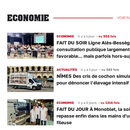
ECONOMIE
VOIR P
ECONOMIE
Il y a 1 jour
•
vu 553 fois
FAIT DU SOIR Ligne Alès-Bessège
consultation publique largement
favorable... mais parfois hors-su
ACTUALITÉS
Il y a 1 jour
•
vu 383 fois
NÎMES Des cris de cochon simul
pour dénoncer l’élevage intensif
ECONOMIE
Il y a 2 jours
•
vu 1316 fois
FAIT DU JOUR À Monoblet, la so
repasse enfin dans les mains d'
fileuse