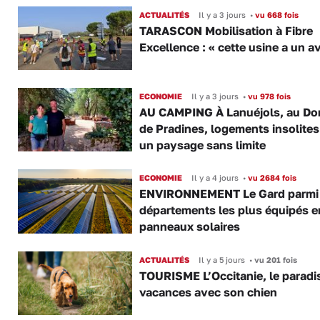
ACTUALITÉS
Il y a 3 jours
•
vu 668 fois
TARASCON Mobilisation à Fibre
Excellence : « cette usine a un av
ECONOMIE
Il y a 3 jours
•
vu 978 fois
AU CAMPING À Lanuéjols, au Do
de Pradines, logements insolite
un paysage sans limite
ECONOMIE
Il y a 4 jours
•
vu 2684 fois
ENVIRONNEMENT Le Gard parmi 
départements les plus équipés e
panneaux solaires
ACTUALITÉS
Il y a 5 jours
•
vu 201 fois
TOURISME L’Occitanie, le paradi
vacances avec son chien