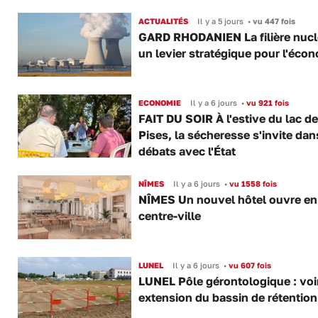
ACTUALITÉS
Il y a 5 jours
•
vu 447 fois
GARD RHODANIEN La filière nuclé
un levier stratégique pour l'éco
ECONOMIE
Il y a 6 jours
•
vu 921 fois
FAIT DU SOIR À l'estive du lac d
Pises, la sécheresse s'invite dan
débats avec l'État
NÎMES
Il y a 6 jours
•
vu 1558 fois
NÎMES Un nouvel hôtel ouvre en
centre-ville
LUNEL
Il y a 6 jours
•
vu 607 fois
LUNEL Pôle gérontologique : voir
extension du bassin de rétention