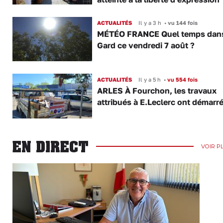
ACTUALITÉS
Il y a 3 h
•
vu 144 fois
MÉTÉO FRANCE Quel temps dans
Gard ce vendredi 7 août ?
ACTUALITÉS
Il y a 5 h
•
vu 554 fois
ARLES À Fourchon, les travaux
attribués à E.Leclerc ont démarr
EN DIRECT
VOIR P