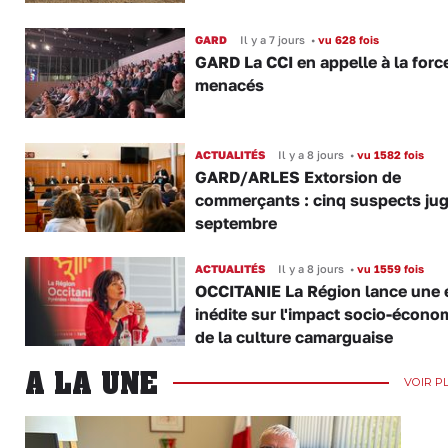
GARD
Il y a 7 jours
•
vu 628 fois
GARD La CCI en appelle à la forc
menacés
ACTUALITÉS
Il y a 8 jours
•
vu 1582 fois
GARD/ARLES Extorsion de
commerçants : cinq suspects ju
septembre
ACTUALITÉS
Il y a 8 jours
•
vu 1559 fois
OCCITANIE La Région lance une 
inédite sur l'impact socio-écono
de la culture camarguaise
A LA UNE
VOIR P