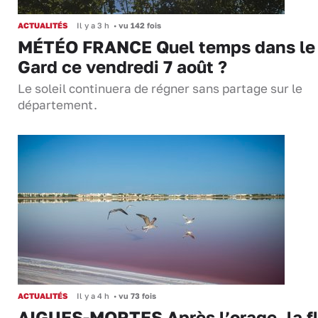
ACTUALITÉS
Il y a 3 h
•
vu 142 fois
MÉTÉO FRANCE Quel temps dans le
Gard ce vendredi 7 août ?
Le soleil continuera de régner sans partage sur le
département.
ACTUALITÉS
Il y a 4 h
•
vu 73 fois
AIGUES-MORTES Après l’orage, la f