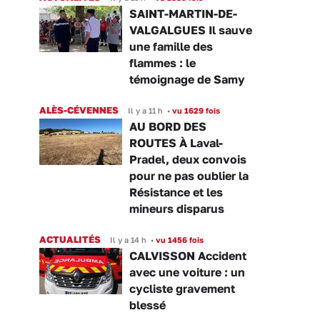
SAINT-MARTIN-DE-
VALGALGUES Il sauve
une famille des
flammes : le
témoignage de Samy
ALÈS-CÉVENNES
Il y a 11 h
•
vu 1629 fois
AU BORD DES
ROUTES À Laval-
Pradel, deux convois
pour ne pas oublier la
Résistance et les
mineurs disparus
ACTUALITÉS
Il y a 14 h
•
vu 1456 fois
CALVISSON Accident
avec une voiture : un
cycliste gravement
blessé