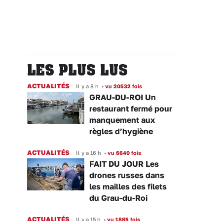
LES PLUS LUS
ACTUALITÉS
Il y a 8 h
•
vu 20532 fois
GRAU-DU-ROI Un
restaurant fermé pour
manquement aux
règles d’hygiène
ACTUALITÉS
Il y a 16 h
•
vu 6640 fois
FAIT DU JOUR Les
drones russes dans
les mailles des filets
du Grau-du-Roi
ACTUALITÉS
Il y a 15 h
•
vu 1885 fois