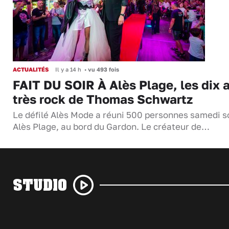
ACTUALITÉS
Il y a 14 h
•
vu 493 fois
FAIT DU SOIR À Alès Plage, les dix 
très rock de Thomas Schwartz
Le défilé Alès Mode a réuni 500 personnes samedi so
Alès Plage, au bord du Gardon. Le créateur de…
STUDIO