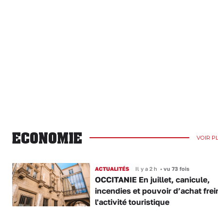
ECONOMIE
VOIR P
ACTUALITÉS
Il y a 2 h
•
vu 73 fois
OCCITANIE En juillet, canicule,
incendies et pouvoir d’achat frei
l'activité touristique