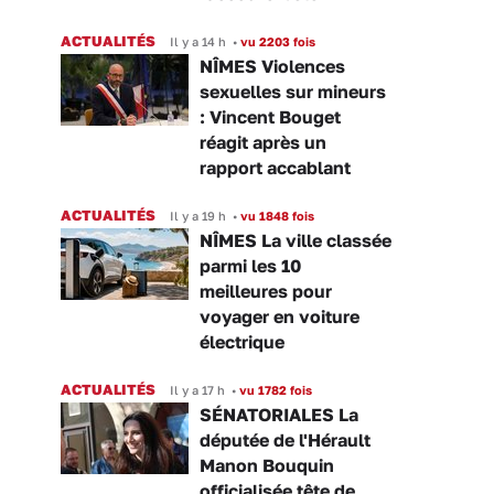
ACTUALITÉS
Il y a 14 h
•
vu 2203 fois
NÎMES Violences
sexuelles sur mineurs
: Vincent Bouget
réagit après un
rapport accablant
ACTUALITÉS
Il y a 19 h
•
vu 1848 fois
NÎMES La ville classée
parmi les 10
meilleures pour
voyager en voiture
électrique
ACTUALITÉS
Il y a 17 h
•
vu 1782 fois
SÉNATORIALES La
députée de l'Hérault
Manon Bouquin
officialisée tête de