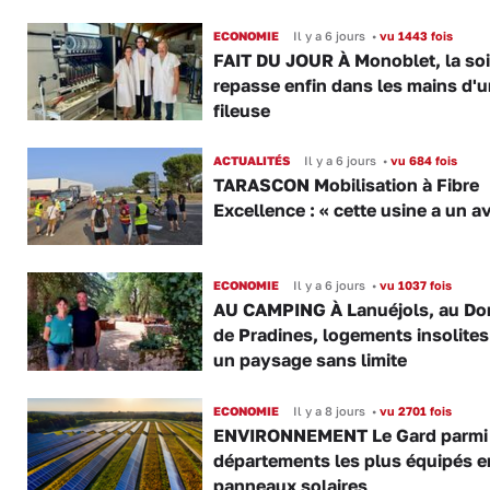
ECONOMIE
Il y a 6 jours
•
vu 1443 fois
FAIT DU JOUR À Monoblet, la so
repasse enfin dans les mains d'
fileuse
ACTUALITÉS
Il y a 6 jours
•
vu 684 fois
TARASCON Mobilisation à Fibre
Excellence : « cette usine a un av
ECONOMIE
Il y a 6 jours
•
vu 1037 fois
AU CAMPING À Lanuéjols, au Do
de Pradines, logements insolite
un paysage sans limite
ECONOMIE
Il y a 8 jours
•
vu 2701 fois
ENVIRONNEMENT Le Gard parmi 
départements les plus équipés e
panneaux solaires