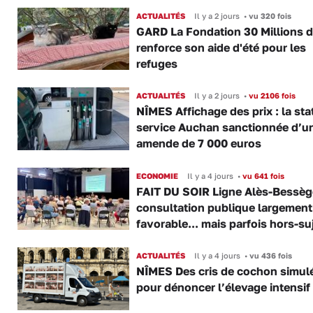
ACTUALITÉS
Il y a 2 jours
•
vu 320 fois
GARD La Fondation 30 Millions d
renforce son aide d'été pour les
refuges
ACTUALITÉS
Il y a 2 jours
•
vu 2106 fois
NÎMES Affichage des prix : la sta
service Auchan sanctionnée d’u
amende de 7 000 euros
ECONOMIE
Il y a 4 jours
•
vu 641 fois
FAIT DU SOIR Ligne Alès-Bessège
consultation publique largement
favorable... mais parfois hors-su
ACTUALITÉS
Il y a 4 jours
•
vu 436 fois
NÎMES Des cris de cochon simul
pour dénoncer l’élevage intensif