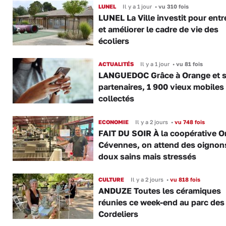
LUNEL
Il y a 1 jour
•
vu 310 fois
LUNEL La Ville investit pour entr
et améliorer le cadre de vie des
écoliers
ACTUALITÉS
Il y a 1 jour
•
vu 81 fois
LANGUEDOC Grâce à Orange et 
partenaires, 1 900 vieux mobiles
collectés
ECONOMIE
Il y a 2 jours
•
vu 748 fois
FAIT DU SOIR À la coopérative O
Cévennes, on attend des oignon
doux sains mais stressés
CULTURE
Il y a 2 jours
•
vu 818 fois
ANDUZE Toutes les céramiques
réunies ce week-end au parc des
Cordeliers