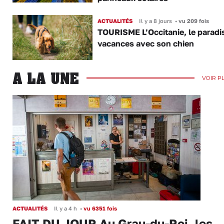
ACTUALITÉS
Il y a 8 jours
•
vu 209 fois
TOURISME L’Occitanie, le paradi
vacances avec son chien
A LA UNE
VOIR P
ACTUALITÉS
Il y a 4 h
•
vu 6351 fois
FAIT DU JOUR Au Grau-du-Roi, les