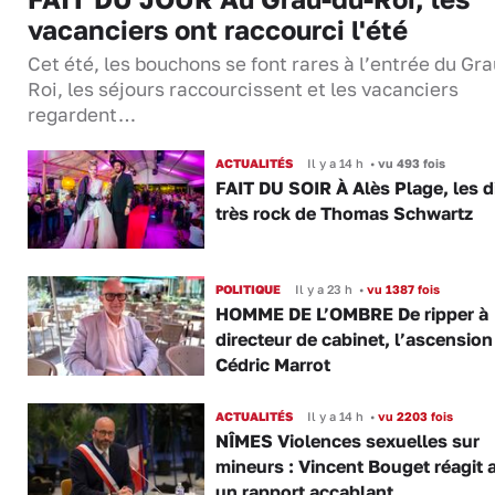
vacanciers ont raccourci l'été
Cet été, les bouchons se font rares à l’entrée du Gr
Roi, les séjours raccourcissent et les vacanciers
regardent…
ACTUALITÉS
Il y a 14 h
•
vu 493 fois
FAIT DU SOIR À Alès Plage, les d
très rock de Thomas Schwartz
POLITIQUE
Il y a 23 h
•
vu 1387 fois
HOMME DE L’OMBRE De ripper à
directeur de cabinet, l’ascension
Cédric Marrot
ACTUALITÉS
Il y a 14 h
•
vu 2203 fois
NÎMES Violences sexuelles sur
mineurs : Vincent Bouget réagit 
un rapport accablant