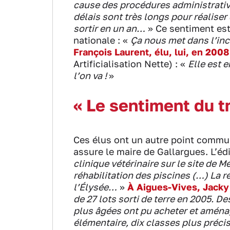
cause des procédures administrativ
délais sont très longs pour réaliser
sortir en un an…
» Ce sentiment est
nationale : «
Ça nous met dans l’inc
François Laurent, élu, lui, en 2008
Artificialisation Nette) : «
Elle est 
l’on va !
»
« Le sentiment du t
Ces élus ont un autre point commun
assure le maire de Gallargues. L’édi
clinique vétérinaire sur le site de M
réhabilitation des piscines (…) La ré
l’Élysée…
»
À Aigues-Vives, Jacky
de 27 lots sorti de terre en 2005. 
plus âgées ont pu acheter et aména
élémentaire, dix classes plus préci