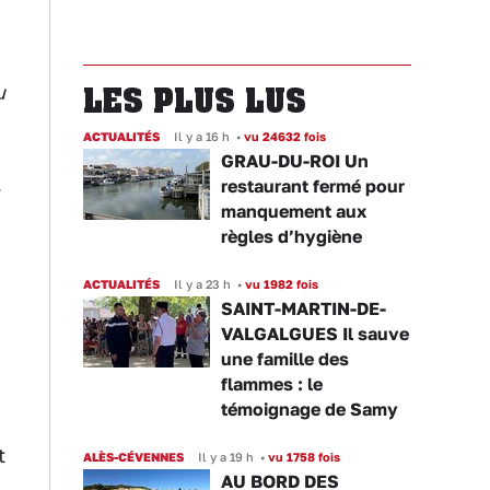
u
LES PLUS LUS
ACTUALITÉS
Il y a 16 h
•
vu 24632 fois
GRAU-DU-ROI Un
restaurant fermé pour
manquement aux
règles d’hygiène
ACTUALITÉS
Il y a 23 h
•
vu 1982 fois
SAINT-MARTIN-DE-
VALGALGUES Il sauve
une famille des
flammes : le
témoignage de Samy
t
ALÈS-CÉVENNES
Il y a 19 h
•
vu 1758 fois
AU BORD DES