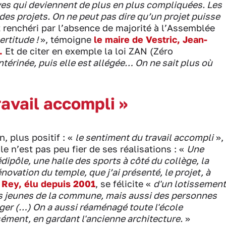
es qui deviennent de plus en plus compliquées. Les
 des projets. On ne peut pas dire qu’un projet puisse
 renchéri par l’absence de majorité à l’Assemblée
ertitude !
», témoigne
le maire de Vestric, Jean-
.
Et de citer en exemple la loi ZAN (Zéro
entérinée, puis elle est allégée… On ne sait plus où
ravail accompli »
, plus positif : «
le sentiment du travail accompli
»,
le n’est pas peu fier de ses réalisations : «
Une
édipôle, une halle des sports à côté du collège, la
novation du temple, que j’ai présenté, le projet, à
 Rey, élu depuis 2001
, se félicite «
d'un lotissement
Des jeunes de la commune, mais aussi des personnes
ger (…) On a aussi réaménagé toute l'école
sément, en gardant l'ancienne architecture.
»