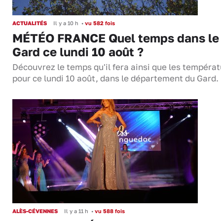
ACTUALITÉS
Il y a 10 h
•
vu 582 fois
MÉTÉO FRANCE Quel temps dans le
Gard ce lundi 10 août ?
Découvrez le temps qu'il fera ainsi que les tempéra
pour ce lundi 10 août, dans le département du Gard.
ALÈS-CÉVENNES
Il y a 11 h
•
vu 588 fois