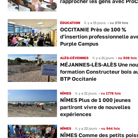
rapprocher les gens avec Pro
ÉDUCATION
Il y a 15 jours
•
vu 370 fois
OCCITANIE Près de 100 %
d’insertion professionnelle av
Purple Campus
ALÈS-CÉVENNES
Il y a 21 jours
•
vu 508 fois
MÉJANNES-LÈS-ALÈS Une nou
formation Constructeur bois a
BTP Occitanie
NÎMES
Il y a 21 jours
•
vu 1778 fois
NÎMES Plus de 1 000 jeunes
partiront vivre de nouvelles
expériences
NÎMES
Il y a 22 jours
•
vu 944 fois
NÎMES Comme des petits pois