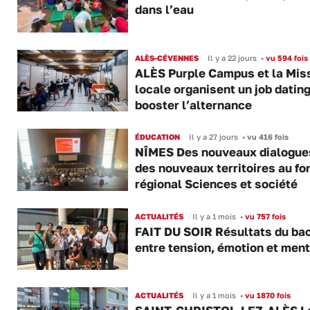
dans l’eau
ALÈS-CÉVENNES
Il y a 22 jours
•
vu 594 fois
ALÈS Purple Campus et la Mis
locale organisent un job datin
booster l’alternance
ÉDUCATION
Il y a 27 jours
•
vu 416 fois
NÎMES Des nouveaux dialogue
des nouveaux territoires au f
régional Sciences et société
ACTUALITÉS
Il y a 1 mois
•
vu 757 fois
FAIT DU SOIR Résultats du bac
entre tension, émotion et ment
ACTUALITÉS
Il y a 1 mois
•
vu 1870 fois