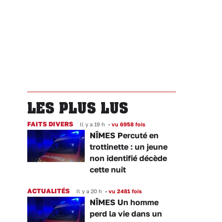
LES PLUS LUS
FAITS DIVERS
Il y a 19 h
•
vu 6958 fois
NÎMES Percuté en
trottinette : un jeune
non identifié décède
cette nuit
ACTUALITÉS
Il y a 20 h
•
vu 2481 fois
NÎMES Un homme
perd la vie dans un