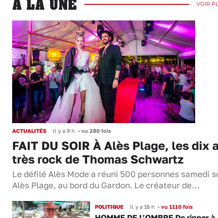
A LA UNE
VOIR P
ACTUALITÉS
Il y a 9 h
•
vu 280 fois
FAIT DU SOIR À Alès Plage, les dix 
très rock de Thomas Schwartz
Le défilé Alès Mode a réuni 500 personnes samedi so
Alès Plage, au bord du Gardon. Le créateur de…
POLITIQUE
Il y a 18 h
•
vu 1110 fois
HOMME DE L’OMBRE De ripper à