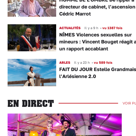
directeur de cabinet, l’ascension
Cédric Marrot
ACTUALITÉS
Il y a 9 h
•
vu 1387 fois
NÎMES Violences sexuelles sur
mineurs : Vincent Bouget réagit 
un rapport accablant
ARLES
Il y a 23 h
•
vu 589 fois
FAIT DU JOUR Estelle Grandmai
l’Arlésienne 2.0
EN DIRECT
VOIR P