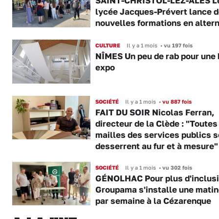
SAINT-CHRISTOL-LEZ-ALÈS L
lycée Jacques-Prévert lance 
nouvelles formations en alter
CULTURE
Il y a 1 mois
•
vu 197 fois
NÎMES Un peu de rab pour une 
expo
SOCIÉTÉ
Il y a 1 mois
•
vu 887 fois
FAIT DU SOIR Nicolas Ferran,
directeur de la Clède : "Toutes
mailles des services publics s
desserrent au fur et à mesure"
SOCIÉTÉ
Il y a 1 mois
•
vu 302 fois
GÉNOLHAC Pour plus d'inclusi
Groupama s'installe une mati
par semaine à la Cézarenque