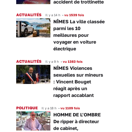
accident de trottinette
ACTUALITÉS
Il y a 14 h
•
vu 1539 fois
NÎMES La ville classée
parmi les 10
meilleures pour
voyager en voiture
électrique
ACTUALITÉS
Il y a 9 h
•
vu 1383 fois
NÎMES Violences
sexuelles sur mineurs
: Vincent Bouget
réagit après un
rapport accablant
POLITIQUE
Il y a 18 h
•
vu 1109 fois
HOMME DE L’OMBRE
De ripper à directeur
de cabinet,