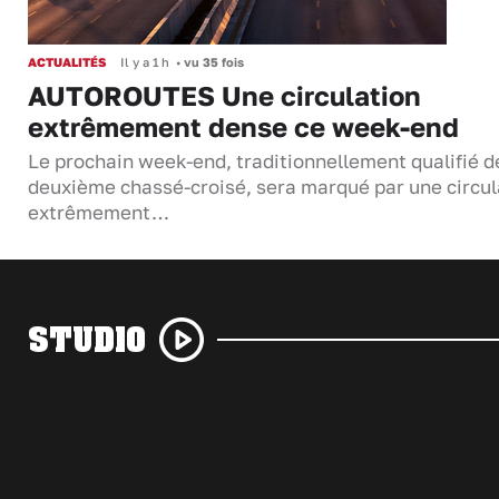
ACTUALITÉS
Il y a 1 h
•
vu 35 fois
AUTOROUTES Une circulation
extrêmement dense ce week-end
Le prochain week-end, traditionnellement qualifié d
deuxième chassé-croisé, sera marqué par une circul
extrêmement…
STUDIO