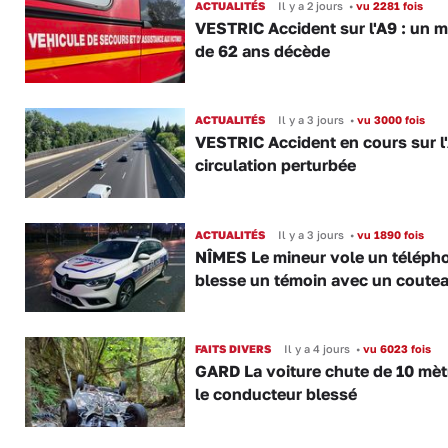
ACTUALITÉS
Il y a 2 jours
•
vu 2281 fois
VESTRIC Accident sur l'A9 : un 
de 62 ans décède
ACTUALITÉS
Il y a 3 jours
•
vu 3000 fois
VESTRIC Accident en cours sur l'
circulation perturbée
ACTUALITÉS
Il y a 3 jours
•
vu 1890 fois
NÎMES Le mineur vole un télépho
blesse un témoin avec un coute
FAITS DIVERS
Il y a 4 jours
•
vu 6023 fois
GARD La voiture chute de 10 mèt
le conducteur blessé