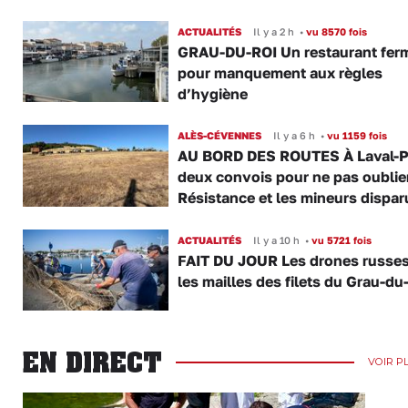
ACTUALITÉS
Il y a 2 h
•
vu 8570 fois
GRAU-DU-ROI Un restaurant fer
pour manquement aux règles
d’hygiène
ALÈS-CÉVENNES
Il y a 6 h
•
vu 1159 fois
AU BORD DES ROUTES À Laval-P
deux convois pour ne pas oublier
Résistance et les mineurs dispar
ACTUALITÉS
Il y a 10 h
•
vu 5721 fois
FAIT DU JOUR Les drones russe
les mailles des filets du Grau-du
EN DIRECT
VOIR P