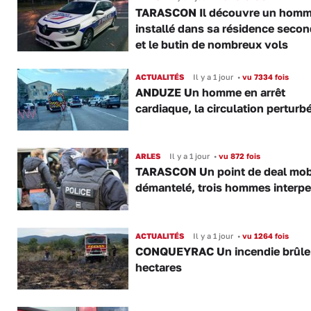
TARASCON Il découvre un hom
installé dans sa résidence secon
et le butin de nombreux vols
ACTUALITÉS
Il y a 1 jour
•
vu 7334 fois
ANDUZE Un homme en arrêt
cardiaque, la circulation perturb
ARLES
Il y a 1 jour
•
vu 872 fois
TARASCON Un point de deal mob
démantelé, trois hommes interpe
ACTUALITÉS
Il y a 1 jour
•
vu 1264 fois
CONQUEYRAC Un incendie brûle
hectares