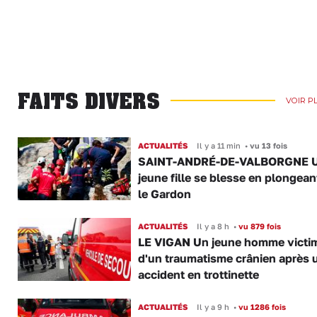
FAITS DIVERS
VOIR P
ACTUALITÉS
Il y a 11 min
•
vu 13 fois
SAINT-ANDRÉ-DE-VALBORGNE 
jeune fille se blesse en plongea
le Gardon
ACTUALITÉS
Il y a 8 h
•
vu 879 fois
LE VIGAN Un jeune homme victi
d'un traumatisme crânien après 
accident en trottinette
ACTUALITÉS
Il y a 9 h
•
vu 1286 fois