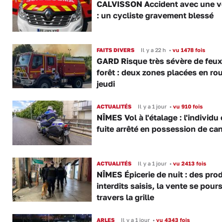
CALVISSON Accident avec une v
: un cycliste gravement blessé
FAITS DIVERS
Il y a 22 h
•
vu 1478 fois
GARD Risque très sévère de feux
forêt : deux zones placées en ro
jeudi
ACTUALITÉS
Il y a 1 jour
•
vu 910 fois
NÎMES Vol à l'étalage : l'individu
fuite arrêté en possession de ca
ACTUALITÉS
Il y a 1 jour
•
vu 2413 fois
NÎMES Épicerie de nuit : des pro
interdits saisis, la vente se pours
travers la grille
ARLES
Il y a 1 jour
•
vu 4343 fois