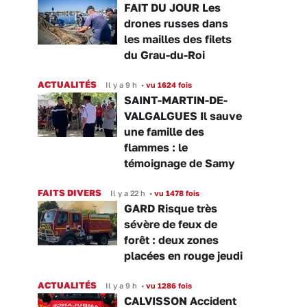
FAIT DU JOUR Les
drones russes dans
les mailles des filets
du Grau-du-Roi
ACTUALITÉS
Il y a 9 h
•
vu 1624 fois
SAINT-MARTIN-DE-
VALGALGUES Il sauve
une famille des
flammes : le
témoignage de Samy
FAITS DIVERS
Il y a 22 h
•
vu 1478 fois
GARD Risque très
sévère de feux de
forêt : deux zones
placées en rouge jeudi
ACTUALITÉS
Il y a 9 h
•
vu 1286 fois
CALVISSON Accident