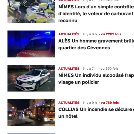
NÎMES Lors d'un simple contrôle
d'identité, le voleur de carburant
reconnu
ACTUALITÉS
Il y a 6 h
•
vu 2289 fois
ALÈS Un homme gravement brûl
quartier des Cévennes
ACTUALITÉS
Il y a 7 h
•
vu 370 fois
NÎMES Un individu alcoolisé fra
visage un policier
ACTUALITÉS
Il y a 9 h
•
vu 789 fois
COLLIAS Un incendie se déclare
un hôtel