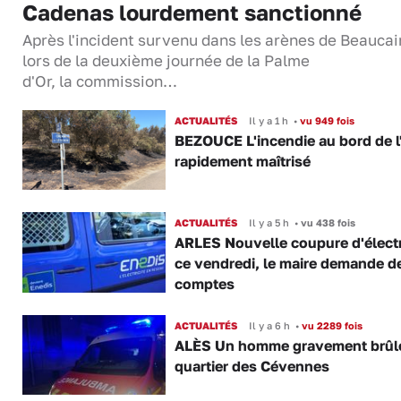
Cadenas lourdement sanctionné
Après l'incident survenu dans les arènes de Beaucai
lors de la deuxième journée de la Palme
d'Or, la commission…
ACTUALITÉS
Il y a 1 h
•
vu 949 fois
BEZOUCE L'incendie au bord de l
rapidement maîtrisé
ACTUALITÉS
Il y a 5 h
•
vu 438 fois
ARLES Nouvelle coupure d'électr
ce vendredi, le maire demande d
comptes
ACTUALITÉS
Il y a 6 h
•
vu 2289 fois
ALÈS Un homme gravement brûl
quartier des Cévennes