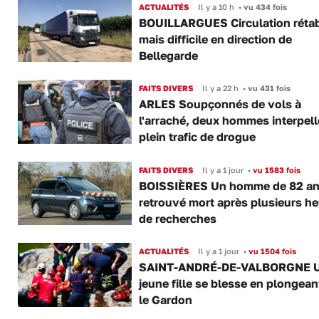
ACTUALITÉS
Il y a 10 h
•
vu 434 fois
BOUILLARGUES Circulation rétab
mais difficile en direction de
Bellegarde
FAITS DIVERS
Il y a 22 h
•
vu 431 fois
ARLES Soupçonnés de vols à
l'arraché, deux hommes interpell
plein trafic de drogue
FAITS DIVERS
Il y a 1 jour
•
vu 1583 fois
BOISSIÈRES Un homme de 82 a
retrouvé mort après plusieurs h
de recherches
ACTUALITÉS
Il y a 1 jour
•
vu 1504 fois
SAINT-ANDRÉ-DE-VALBORGNE 
jeune fille se blesse en plongea
le Gardon