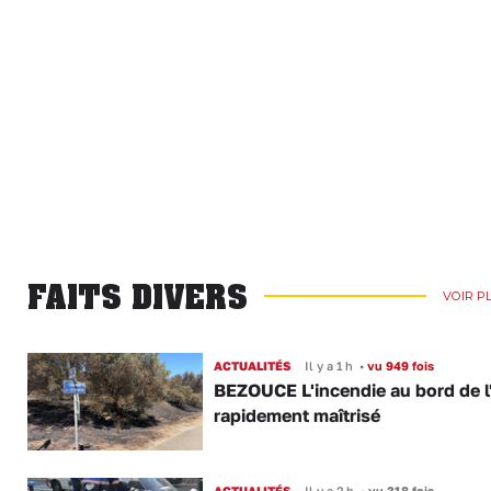
FAITS DIVERS
VOIR P
ACTUALITÉS
Il y a 1 h
•
vu 949 fois
BEZOUCE L'incendie au bord de l
rapidement maîtrisé
ACTUALITÉS
Il y a 2 h
•
vu 318 fois