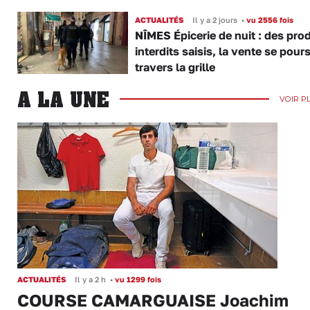
ACTUALITÉS
Il y a 2 jours
•
vu 2556 fois
NÎMES Épicerie de nuit : des pro
interdits saisis, la vente se pours
travers la grille
A LA UNE
VOIR P
ACTUALITÉS
Il y a 2 h
•
vu 1299 fois
COURSE CAMARGUAISE Joachim