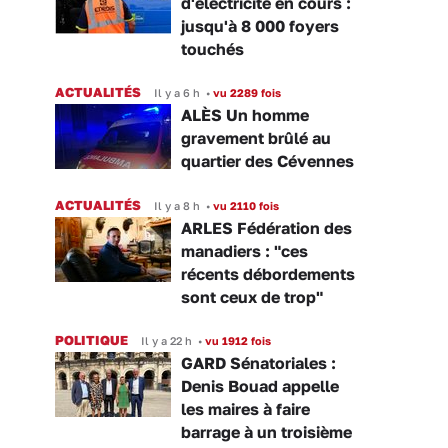
d'électricité en cours :
jusqu'à 8 000 foyers
touchés
ACTUALITÉS
Il y a 6 h
•
vu 2289 fois
ALÈS Un homme
gravement brûlé au
quartier des Cévennes
ACTUALITÉS
Il y a 8 h
•
vu 2110 fois
ARLES Fédération des
manadiers : "ces
récents débordements
sont ceux de trop"
POLITIQUE
Il y a 22 h
•
vu 1912 fois
GARD Sénatoriales :
Denis Bouad appelle
les maires à faire
barrage à un troisième