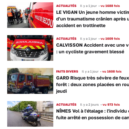
ACTUALITÉS
Il y a 1 jour
•
vu 1688 fois
LE VIGAN Un jeune homme victi
d'un traumatisme crânien après 
accident en trottinette
ACTUALITÉS
Il y a 1 jour
•
vu 1609 fois
CALVISSON Accident avec une v
: un cycliste gravement blessé
FAITS DIVERS
Il y a 1 jour
•
vu 1608 fois
GARD Risque très sévère de feux
forêt : deux zones placées en ro
jeudi
ACTUALITÉS
Il y a 2 jours
•
vu 973 fois
NÎMES Vol à l'étalage : l'individu
fuite arrêté en possession de ca