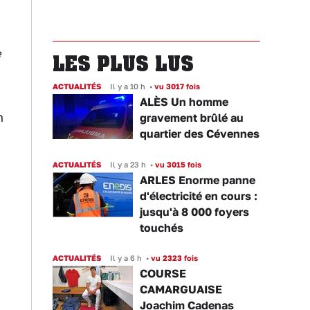
e
LES PLUS LUS
ACTUALITÉS
Il y a 10 h
•
vu 3017 fois
ALÈS Un homme
n
gravement brûlé au
quartier des Cévennes
ACTUALITÉS
Il y a 23 h
•
vu 3015 fois
ARLES Enorme panne
d'électricité en cours :
jusqu'à 8 000 foyers
touchés
ACTUALITÉS
Il y a 6 h
•
vu 2323 fois
COURSE
CAMARGUAISE
Joachim Cadenas