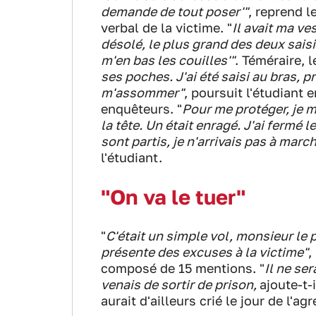
demande de tout poser'"
, reprend l
verbal de la victime. "
Il avait ma ve
désolé, le plus grand des deux saisit 
m'en bas les couilles'"
. Téméraire, l
ses poches. J'ai été saisi au bras, pr
m'assommer"
, poursuit l'étudiant
enquêteurs. "
Pour me protéger, je m
la tête. Un était enragé. J'ai fermé l
sont partis, je n'arrivais pas à marc
l'étudiant.
"On va le tuer"
"
C'était un simple vol, monsieur le pr
présente des excuses à la victime"
,
composé de 15 mentions. "
Il ne ser
venais de sortir de prison,
ajoute-t-
aurait d'ailleurs crié le jour de l'agr