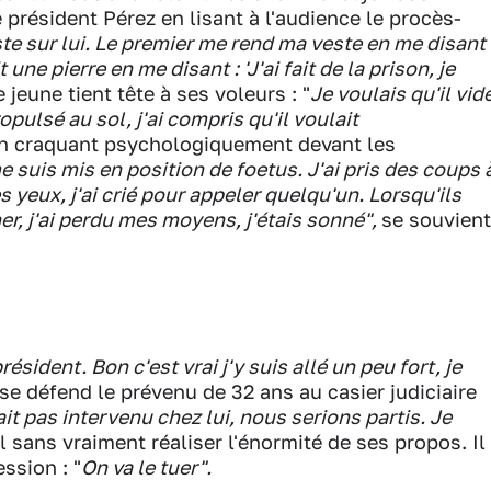
e président Pérez en lisant à l'audience le procès-
ste sur lui. Le premier me rend ma veste en me disant
une pierre en me disant : 'J'ai fait de la prison, je
e jeune tient tête à ses voleurs : "
Je voulais qu'il vid
opulsé au sol, j'ai compris qu'il voulait
 en craquant psychologiquement devant les
e suis mis en position de foetus. J'ai pris des coups 
es yeux, j'ai crié pour appeler quelqu'un. Lorsqu'ils
her, j'ai perdu mes moyens, j'étais sonné",
se souvient
ésident. Bon c'est vrai j'y suis allé un peu fort, je
 se défend le prévenu de 32 ans au casier judiciaire
ait pas intervenu chez lui, nous serions partis. Je
il sans vraiment réaliser l'énormité de ses propos. Il
ession : "
On va le tuer".