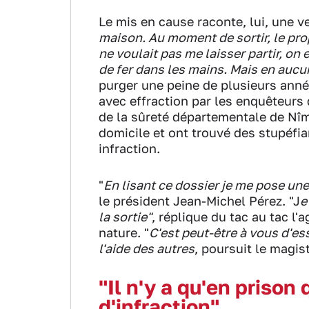
Le mis en cause raconte, lui, une ve
maison. Au moment de sortir, le propri
ne voulait pas me laisser partir, on e
de fer dans les mains. Mais en aucun c
purger une peine de plusieurs année
avec effraction par les enquêteurs
de la sûreté départementale de Nîme
domicile et ont trouvé des stupéfi
infraction.
"
En lisant ce dossier je me pose une
le président Jean-Michel Pérez. "J
e
la sortie"
, réplique du tac au tac l
nature. "
C'est peut-être à vous d'es
l'aide des autres
, poursuit le magis
"Il n'y a qu'en prison
d'infraction"