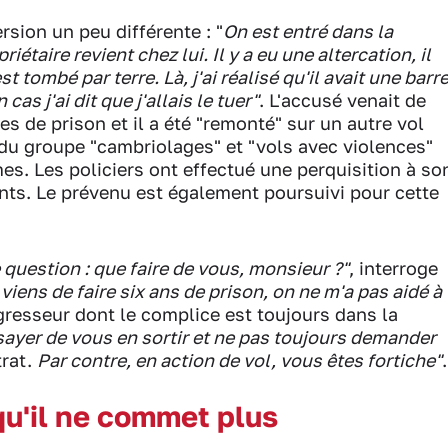
rsion un peu différente : "
On est entré dans la
étaire revient chez lui. Il y a eu une altercation, il
st tombé par terre. Là, j'ai réalisé qu'il avait une barr
as j'ai dit que j'allais le tuer"
. L'accusé venait de
s de prison et il a été "remonté" sur un autre vol
 du groupe "cambriolages" et "vols avec violences"
s. Les policiers ont effectué une perquisition à so
ants. Le prévenu est également poursuivi pour cette
 question : que faire de vous, monsieur ?"
, interroge
 viens de faire six ans de prison, on ne m'a pas aidé à
'agresseur dont le complice est toujours dans la
sayer de vous en sortir et ne pas toujours demander
trat.
Par contre, en action de vol, vous êtes fortiche"
.
 qu'il ne commet plus