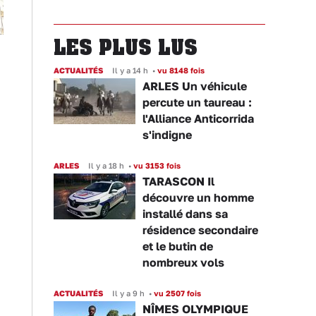
LES PLUS LUS
ACTUALITÉS
Il y a 14 h
•
vu 8148 fois
ARLES Un véhicule
percute un taureau :
l'Alliance Anticorrida
s'indigne
ARLES
Il y a 18 h
•
vu 3153 fois
TARASCON Il
découvre un homme
installé dans sa
résidence secondaire
et le butin de
nombreux vols
ACTUALITÉS
Il y a 9 h
•
vu 2507 fois
NÎMES OLYMPIQUE