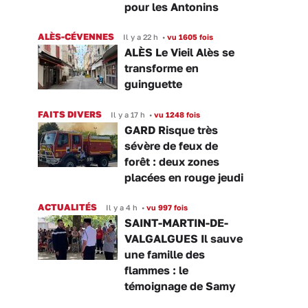
pour les Antonins
ALÈS-CÉVENNES
Il y a 22 h
•
vu 1605 fois
ALÈS Le Vieil Alès se
transforme en
guinguette
FAITS DIVERS
Il y a 17 h
•
vu 1248 fois
GARD Risque très
sévère de feux de
forêt : deux zones
placées en rouge jeudi
ACTUALITÉS
Il y a 4 h
•
vu 997 fois
SAINT-MARTIN-DE-
VALGALGUES Il sauve
une famille des
flammes : le
témoignage de Samy