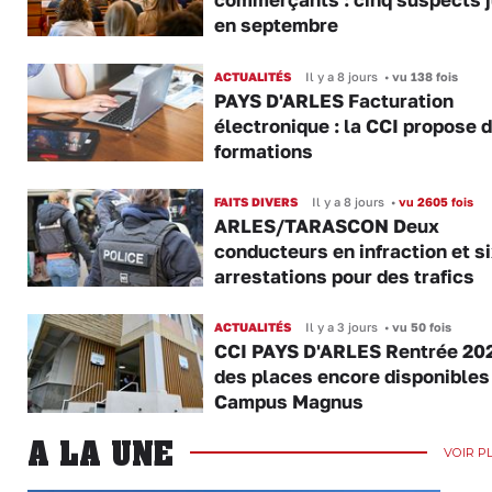
commerçants : cinq suspects 
en septembre
ACTUALITÉS
Il y a 8 jours
•
vu 138 fois
PAYS D'ARLES Facturation
électronique : la CCI propose 
formations
FAITS DIVERS
Il y a 8 jours
•
vu 2605 fois
ARLES/TARASCON Deux
conducteurs en infraction et s
arrestations pour des trafics
ACTUALITÉS
Il y a 3 jours
•
vu 50 fois
CCI PAYS D'ARLES Rentrée 202
des places encore disponibles
Campus Magnus
A LA UNE
VOIR P