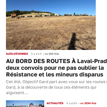
ALÈS-CÉVENNES
Il y a 1 h
•
vu 164 fois
AU BORD DES ROUTES À Laval-Prad
deux convois pour ne pas oublier la
Résistance et les mineurs disparus
Cet été, Objectif Gard part avec vous sur les routes
Gard, à la découverte de tous ces éléments qui
aiguisent…
ACTUALITÉS
Il y a 5 h
•
vu 3154 fois