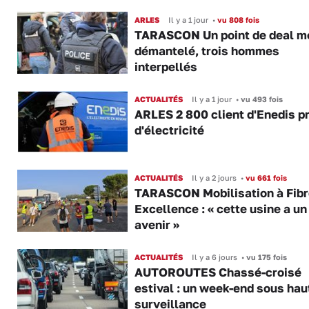
ARLES
Il y a 1 jour
•
vu 808 fois
TARASCON Un point de deal m
démantelé, trois hommes
interpellés
ACTUALITÉS
Il y a 1 jour
•
vu 493 fois
ARLES 2 800 client d'Enedis p
d'électricité
ACTUALITÉS
Il y a 2 jours
•
vu 661 fois
TARASCON Mobilisation à Fibr
Excellence : « cette usine a un
avenir »
ACTUALITÉS
Il y a 6 jours
•
vu 175 fois
AUTOROUTES Chassé-croisé
estival : un week-end sous hau
surveillance