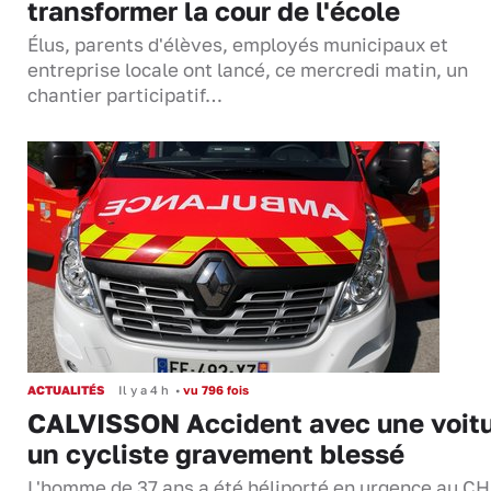
transformer la cour de l'école
Élus, parents d'élèves, employés municipaux et
entreprise locale ont lancé, ce mercredi matin, un
chantier participatif…
ACTUALITÉS
Il y a 4 h
•
vu 796 fois
CALVISSON Accident avec une voitu
un cycliste gravement blessé
L'homme de 37 ans a été héliporté en urgence au C