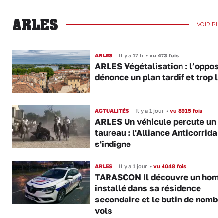
ARLES
VOIR P
ARLES
Il y a 17 h
•
vu 473 fois
ARLES Végétalisation : l’oppos
dénonce un plan tardif et trop 
ACTUALITÉS
Il y a 1 jour
•
vu 8915 fois
ARLES Un véhicule percute un
taureau : l'Alliance Anticorrida
s'indigne
ARLES
Il y a 1 jour
•
vu 4048 fois
TARASCON Il découvre un ho
installé dans sa résidence
secondaire et le butin de nom
vols