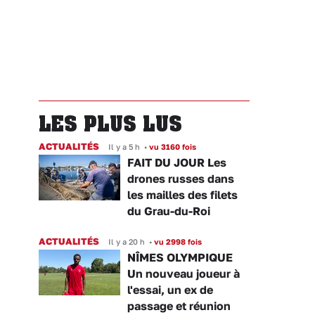
LES PLUS LUS
ACTUALITÉS
Il y a 5 h
•
vu 3160 fois
FAIT DU JOUR Les
drones russes dans
les mailles des filets
du Grau-du-Roi
ACTUALITÉS
Il y a 20 h
•
vu 2998 fois
NÎMES OLYMPIQUE
Un nouveau joueur à
l'essai, un ex de
passage et réunion