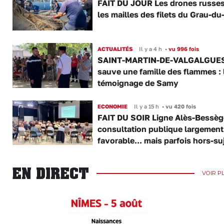
FAIT DU JOUR Les drones russe
les mailles des filets du Grau-du
ACTUALITÉS
Il y a 4 h
•
vu 996 fois
SAINT-MARTIN-DE-VALGALGUES 
sauve une famille des flammes : 
témoignage de Samy
ECONOMIE
Il y a 15 h
•
vu 420 fois
FAIT DU SOIR Ligne Alès-Bessège
consultation publique largement
favorable... mais parfois hors-su
EN DIRECT
VOIR P