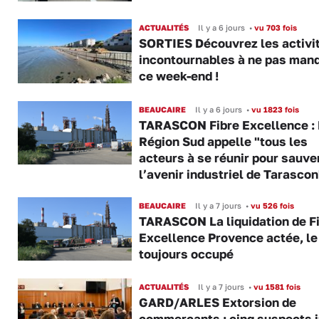
ACTUALITÉS
Il y a 6 jours
•
vu 703 fois
SORTIES Découvrez les activi
incontournables à ne pas man
ce week-end !
BEAUCAIRE
Il y a 6 jours
•
vu 1823 fois
TARASCON Fibre Excellence : 
Région Sud appelle "tous les
acteurs à se réunir pour sauve
l’avenir industriel de Tarascon
BEAUCAIRE
Il y a 7 jours
•
vu 526 fois
TARASCON La liquidation de F
Excellence Provence actée, le 
toujours occupé
ACTUALITÉS
Il y a 7 jours
•
vu 1581 fois
GARD/ARLES Extorsion de