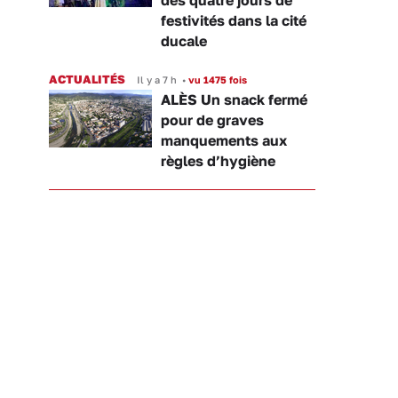
des quatre jours de
festivités dans la cité
ducale
ACTUALITÉS
Il y a 7 h
•
vu 1475 fois
ALÈS Un snack fermé
pour de graves
manquements aux
règles d’hygiène