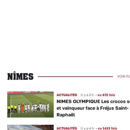
NÎMES
VOIR P
ACTUALITÉS
Il y a 2 h
•
vu 672 fois
NIMES OLYMPIQUE Les crocos s
et vainqueur face à Fréjus Saint-
Raphaël
ACTUALITÉS
Il y a 4 h
•
vu 1413 fois