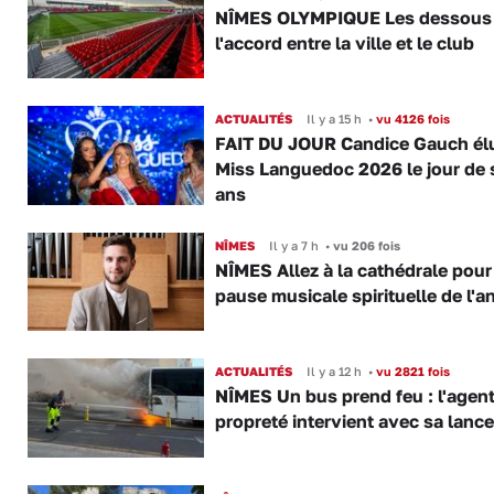
NÎMES OLYMPIQUE Les dessous
l'accord entre la ville et le club
ACTUALITÉS
Il y a 15 h
•
vu 4126 fois
FAIT DU JOUR Candice Gauch él
Miss Languedoc 2026 le jour de 
ans
NÎMES
Il y a 7 h
•
vu 206 fois
NÎMES Allez à la cathédrale pour
pause musicale spirituelle de l'a
ACTUALITÉS
Il y a 12 h
•
vu 2821 fois
NÎMES Un bus prend feu : l'agent
propreté intervient avec sa lance