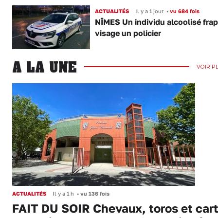
ACTUALITÉS
Il y a 1 jour
•
vu 684 fois
NÎMES Un individu alcoolisé fra
visage un policier
A LA UNE
VOIR P
ACTUALITÉS
Il y a 1 h
•
vu 136 fois
FAIT DU SOIR Chevaux, toros et cart