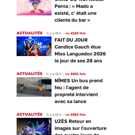
Perna : « Mado a
existé, c' était une
cliente du bar »
ACTUALITÉS
Il y a 15 h
•
vu 4126 fois
FAIT DU JOUR
Candice Gauch élue
Miss Languedoc 2026
le jour de ses 28 ans
ACTUALITÉS
Il y a 12 h
•
vu 2821 fois
NÎMES Un bus prend
feu : l'agent de
propreté intervient
avec sa lance
ACTUALITÉS
Il y a 12 h
•
vu 1883 fois
UZÈS Retour en
images sur l'ouverture