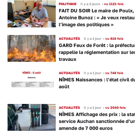
POLITIQUE
Il y a 2 jours
•
vu 1121 fois
FAIT DU SOIR Le maire de Poulx,
Antoine Bunoz : « Je veux restau
l’image des politiques »
ACTUALITÉS
Il y a 1 jour
•
vu 616 fois
GARD Feux de Forêt : la préfectu
rappelle la réglementation sur le
travaux
ACTUALITÉS
Il y a 1 jour
•
vu 748 fois
NÎMES Naissances : l’état civil d
août
ACTUALITÉS
Il y a 1 jour
•
vu 2040 fois
NÎMES Affichage des prix : la sta
service Auchan sanctionnée d’u
amende de 7 000 euros