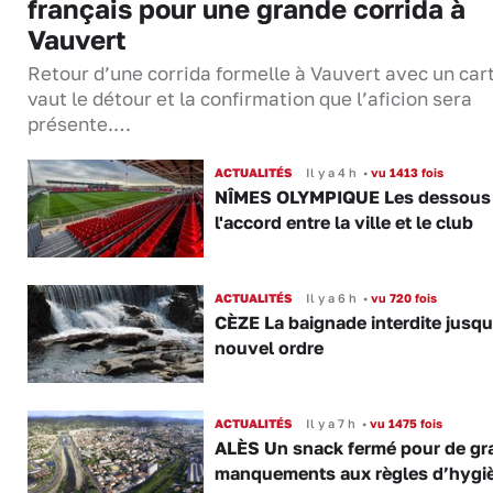
français pour une grande corrida à
Vauvert
Retour d’une corrida formelle à Vauvert avec un cart
vaut le détour et la confirmation que l’aficion sera
présente.…
ACTUALITÉS
Il y a 4 h
•
vu 1413 fois
NÎMES OLYMPIQUE Les dessous
l'accord entre la ville et le club
ACTUALITÉS
Il y a 6 h
•
vu 720 fois
CÈZE La baignade interdite jusqu
nouvel ordre
ACTUALITÉS
Il y a 7 h
•
vu 1475 fois
ALÈS Un snack fermé pour de gr
manquements aux règles d’hygi