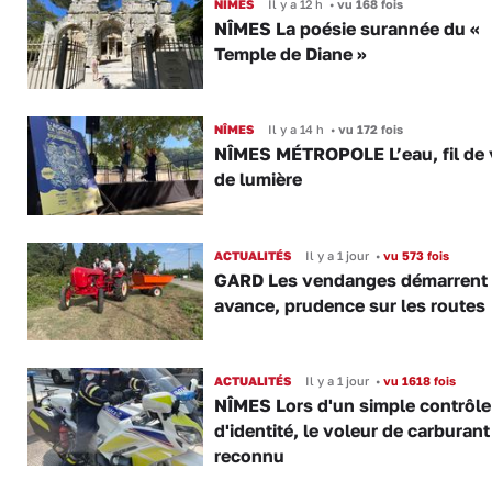
NÎMES
Il y a 12 h
•
vu 168 fois
NÎMES La poésie surannée du «
Temple de Diane »
NÎMES
Il y a 14 h
•
vu 172 fois
NÎMES MÉTROPOLE L’eau, fil de v
de lumière
ACTUALITÉS
Il y a 1 jour
•
vu 573 fois
GARD Les vendanges démarrent
avance, prudence sur les routes
ACTUALITÉS
Il y a 1 jour
•
vu 1618 fois
NÎMES Lors d'un simple contrôle
d'identité, le voleur de carburant
reconnu