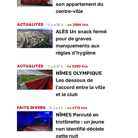
son appartement du
centre-ville
ACTUALITÉS
Il y a 20 h
•
vu 2066 fois
ALÈS Un snack fermé
pour de graves
manquements aux
règles d’hygiène
ACTUALITÉS
Il y a 17 h
•
vu 2050 fois
NÎMES OLYMPIQUE
Les dessous de
l'accord entre la ville
et le club
FAITS DIVERS
Il y a 1 h
•
vu 1773 fois
NÎMES Percuté en
trottinette : un jeune
non identifié décède
cette nuit