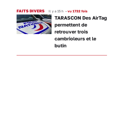
FAITS DIVERS
Il y a 15 h
•
vu 1732 fois
TARASCON Des AirTag
permettent de
retrouver trois
cambrioleurs et le
butin