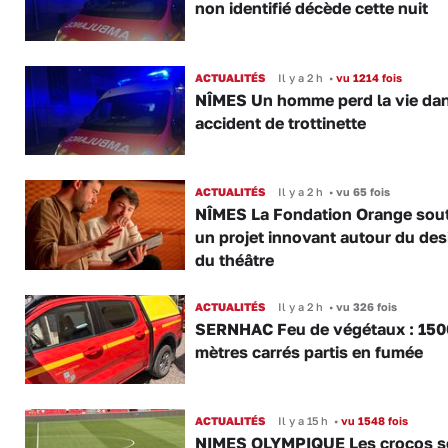
non identifié décède cette nuit
ACTUALITÉS
Il y a 2 h
•
vu 1214 fois
NÎMES Un homme perd la vie da
accident de trottinette
ACTUALITÉS
Il y a 2 h
•
vu 65 fois
NÎMES La Fondation Orange sout
un projet innovant autour du des
du théâtre
ACTUALITÉS
Il y a 2 h
•
vu 326 fois
SERNHAC Feu de végétaux : 150
mètres carrés partis en fumée
ACTUALITÉS
Il y a 15 h
•
vu 1548 fois
NIMES OLYMPIQUE Les crocos s