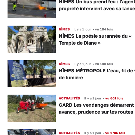
NÎMES Un bus prend feu : l'agent
propreté intervient avec sa lance
NÎMES
Il y a 1 jour
•
vu 184 fois
NÎMES La poésie surannée du «
Temple de Diane »
NÎMES
Il y a 1 jour
•
vu 188 fois
NÎMES MÉTROPOLE L’eau, fil de v
de lumière
ACTUALITÉS
Il y a 1 jour
•
vu 601 fois
GARD Les vendanges démarrent
avance, prudence sur les routes
ACTUALITÉS
Il y a 1 jour
•
vu 1706 fois