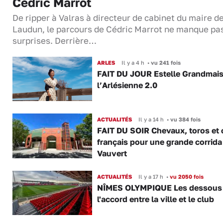
Cédric Marrot
De ripper à Valras à directeur de cabinet du maire d
Laudun, le parcours de Cédric Marrot ne manque pa
surprises. Derrière…
ARLES
Il y a 4 h
•
vu 241 fois
FAIT DU JOUR Estelle Grandmai
l’Arlésienne 2.0
ACTUALITÉS
Il y a 14 h
•
vu 384 fois
FAIT DU SOIR Chevaux, toros et 
français pour une grande corrida
Vauvert
ACTUALITÉS
Il y a 17 h
•
vu 2050 fois
NÎMES OLYMPIQUE Les dessous
l'accord entre la ville et le club