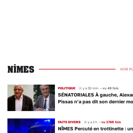
NÎMES
VOIR P
POLITIQUE
Il y a 53 min
•
vu 49 fois
SÉNATORIALES À gauche, Alexa
Pissas n’a pas dit son dernier mo
FAITS DIVERS
Il y a 1 h
•
vu 1765 fois
NÎMES Percuté en trottinette : u