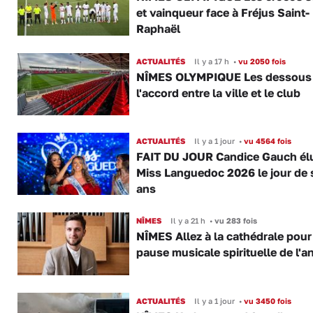
et vainqueur face à Fréjus Saint-
Raphaël
ACTUALITÉS
Il y a 17 h
•
vu 2050 fois
NÎMES OLYMPIQUE Les dessous
l'accord entre la ville et le club
ACTUALITÉS
Il y a 1 jour
•
vu 4564 fois
FAIT DU JOUR Candice Gauch él
Miss Languedoc 2026 le jour de 
ans
NÎMES
Il y a 21 h
•
vu 283 fois
NÎMES Allez à la cathédrale pour
pause musicale spirituelle de l'a
ACTUALITÉS
Il y a 1 jour
•
vu 3450 fois