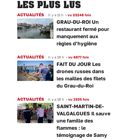
LES PLUS LUS
ACTUALITÉS
Il y a 11 h
•
vu 23248 fois
GRAU-DU-ROI Un
restaurant fermé pour
manquement aux
règles d’hygiène
ACTUALITÉS
Il y a 19 h
•
vu 6877 fois
FAIT DU JOUR Les
drones russes dans
les mailles des filets
du Grau-du-Roi
ACTUALITÉS
Il y a 18 h
•
vu 1935 fois
SAINT-MARTIN-DE-
VALGALGUES Il sauve
une famille des
flammes : le
témoignage de Samy