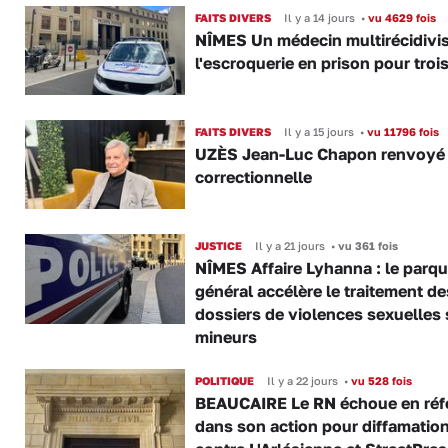
FAITS DIVERS
Il y a 14 jours
•
vu 4629 fois
NÎMES Un médecin multirécidivis
l'escroquerie en prison pour troi
FAITS DIVERS
Il y a 15 jours
•
vu 11796 fois
UZÈS Jean-Luc Chapon renvoyé
correctionnelle
JUSTICE
Il y a 21 jours
•
vu 361 fois
NÎMES Affaire Lyhanna : le parqu
général accélère le traitement de
dossiers de violences sexuelles 
mineurs
POLITIQUE
Il y a 22 jours
•
vu 528 fois
BEAUCAIRE Le RN échoue en réf
dans son action pour diffamatio