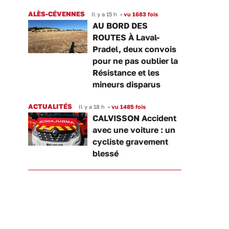
ALÈS-CÉVENNES
Il y a 15 h
•
vu 1683 fois
AU BORD DES
ROUTES À Laval-
Pradel, deux convois
pour ne pas oublier la
Résistance et les
mineurs disparus
ACTUALITÉS
Il y a 18 h
•
vu 1485 fois
CALVISSON Accident
avec une voiture : un
cycliste gravement
blessé