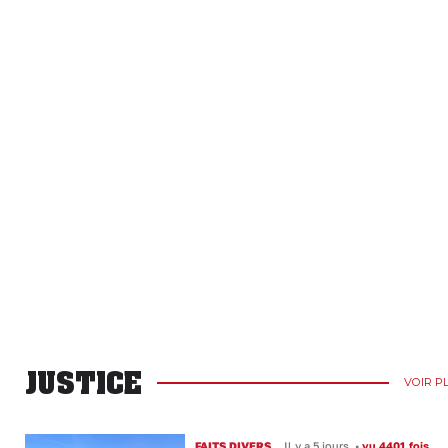
JUSTICE
VOIR P
FAITS DIVERS
Il y a 5 jours
•
vu 4401 fois