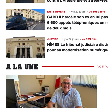
contre L'Arlésienne et StreetPre
FAITS DIVERS
Il y a 22 jours
•
vu 1952 fois
GARD Il harcèle son ex en lui pa
6 600 appels téléphoniques en 
de deux mois
JUSTICE
Il y a 22 jours
•
vu 529 fois
NÎMES Le tribunal judiciaire dist
pour sa modernisation numériqu
A LA UNE
VOIR P