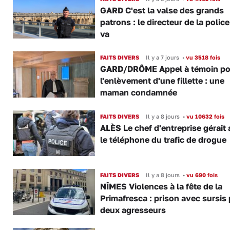
GARD C'est la valse des grands
patrons : le directeur de la police
va
FAITS DIVERS
Il y a 7 jours
•
vu 3518 fois
GARD/DRÔME Appel à témoin po
l'enlèvement d'une fillette : une
maman condamnée
FAITS DIVERS
Il y a 8 jours
•
vu 10632 fois
ALÈS Le chef d'entreprise gérait 
le téléphone du trafic de drogue
FAITS DIVERS
Il y a 8 jours
•
vu 690 fois
NÎMES Violences à la fête de la
Primafresca : prison avec sursis
deux agresseurs