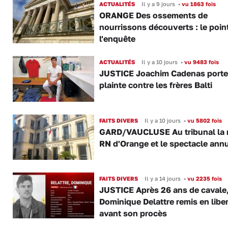
ACTUALITÉS
Il y a 9 jours
•
vu 1863 fois
ORANGE Des ossements de
nourrissons découverts : le poin
l'enquête
ACTUALITÉS
Il y a 10 jours
•
vu 9483 fois
JUSTICE Joachim Cadenas porte
plainte contre les frères Balti
FAITS DIVERS
Il y a 10 jours
•
vu 5802 fois
GARD/VAUCLUSE Au tribunal la 
RN d'Orange et le spectacle ann
FAITS DIVERS
Il y a 14 jours
•
vu 2235 fois
JUSTICE Après 26 ans de cavale
Dominique Delattre remis en libe
avant son procès