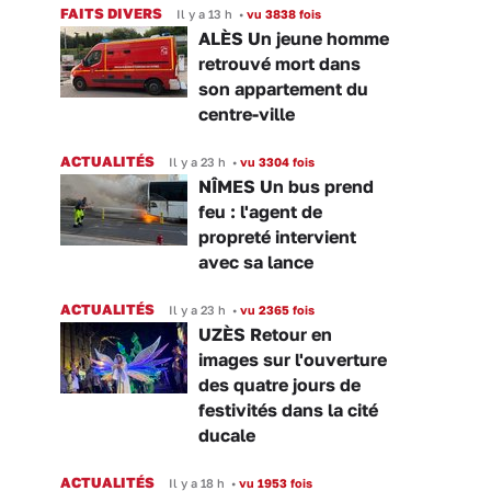
FAITS DIVERS
Il y a 13 h
•
vu 3838 fois
ALÈS Un jeune homme
retrouvé mort dans
son appartement du
centre-ville
ACTUALITÉS
Il y a 23 h
•
vu 3304 fois
NÎMES Un bus prend
feu : l'agent de
propreté intervient
avec sa lance
ACTUALITÉS
Il y a 23 h
•
vu 2365 fois
UZÈS Retour en
images sur l'ouverture
des quatre jours de
festivités dans la cité
ducale
ACTUALITÉS
Il y a 18 h
•
vu 1953 fois