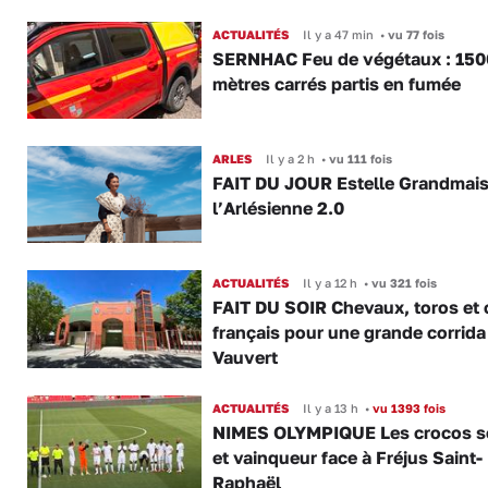
ACTUALITÉS
Il y a 47 min
•
vu 77 fois
SERNHAC Feu de végétaux : 150
mètres carrés partis en fumée
ARLES
Il y a 2 h
•
vu 111 fois
FAIT DU JOUR Estelle Grandmai
l’Arlésienne 2.0
ACTUALITÉS
Il y a 12 h
•
vu 321 fois
FAIT DU SOIR Chevaux, toros et 
français pour une grande corrida
Vauvert
ACTUALITÉS
Il y a 13 h
•
vu 1393 fois
NIMES OLYMPIQUE Les crocos s
et vainqueur face à Fréjus Saint-
Raphaël