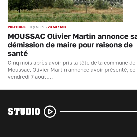
POLITIQUE
Il y a 3 h
•
vu 537 fois
MOUSSAC Olivier Martin annonce s
démission de maire pour raisons de
santé
Cinq mois après avoir pris la tête de la commune de
Moussac, Olivier Martin annonce avoir présenté, ce
vendredi 7 août,…
STUDIO