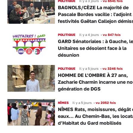
POLITIQUE
Il y a 3 jours
•
vu 6541 fois
BAGNOLS/CÈZE La majorité de
Pascale Bordes vacille : l'adjoint
festivités Gaëtan Callejon démis
POLITIQUE
Il y a 4 jours
•
vu 847 fois
GARD Sénatoriales : à Gauche, l
Unitaires se désolent face à la
désunion
POLITIQUE
Il y a 5 jours
•
vu 3246 fois
HOMME DE L’OMBRE À 27 ans,
Zacharie Charmin incarne une no
génération de DGS
NÎMES
Il y a 5 jours
•
vu 2052 fois
NÎMES Rats, moisissures, dégât
eaux… Au Chemin-Bas, les locat
d’Habitat du Gard mobilisés