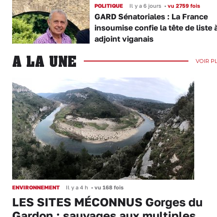
POLITIQUE
Il y a 6 jours
•
vu 2759 fois
GARD Sénatoriales : La France
insoumise confie la tête de liste 
adjoint viganais
A LA UNE
VOIR P
ENVIRONNEMENT
Il y a 4 h
•
vu 168 fois
LES SITES MÉCONNUS Gorges du
Gardon : sauvages aux multiples