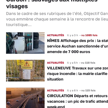
visages
Dans le cadre de ses rubriques de l’été, Objectif Gar
vous emmène chaque semaine à la rencontre de lie
touristique…
ACTUALITÉS
Il y a 3 h
•
vu 1095 fois
NÎMES Affichage des prix : la sta
service Auchan sanctionnée d’u
amende de 7 000 euros
ACTUALITÉS
Il y a 5 h
•
vu 118 fois
VILLENEUVE Travaux sur une zo
risque incendie : la mairie clarifie
situation
ACTUALITÉS
Il y a 6 h
•
vu 115 fois
CIRCULATION Départs et retours
vacances : un pic de trafic atten
week-end