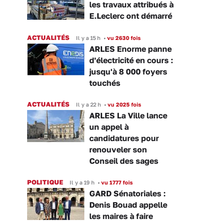
les travaux attribués à
E.Leclerc ont démarré
ACTUALITÉS
Il y a 15 h
•
vu 2630 fois
ARLES Enorme panne
d'électricité en cours :
jusqu'à 8 000 foyers
touchés
ACTUALITÉS
Il y a 22 h
•
vu 2025 fois
ARLES La Ville lance
un appel à
candidatures pour
renouveler son
Conseil des sages
POLITIQUE
Il y a 19 h
•
vu 1777 fois
GARD Sénatoriales :
Denis Bouad appelle
les maires à faire