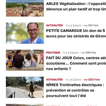
ARLES Végétalisation : l’opposit
dénonce un plan tardif et trop lim
ACTUALITÉS
Il y a 2 jours
•
vu 337 fois
PETITE CAMARGUE Un don de 5
euros pour les sinistrés de Giro
POLITIQUE
Il y a 2 jours
•
vu 355 fois
FAIT DU JOUR Colos, centres aér
scoutisme… Comment sont prot
nos enfants ?
ACTUALITÉS
Il y a 2 jours
•
vu 1227 fois
NÎMES Trottinettes électriques :
prévention et contrôles se
poursuivent tout l’été