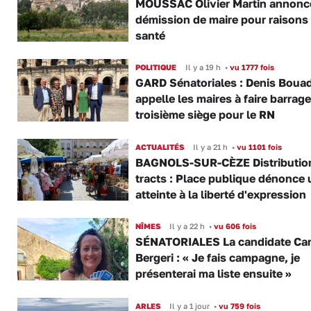
MOUSSAC Olivier Martin annonc
démission de maire pour raisons
santé
POLITIQUE
Il y a 19 h
•
vu 1777 fois
GARD Sénatoriales : Denis Boua
appelle les maires à faire barrage
troisième siège pour le RN
ACTUALITÉS
Il y a 21 h
•
vu 1101 fois
BAGNOLS-SUR-CÈZE Distributio
tracts : Place publique dénonce 
atteinte à la liberté d'expression
NÎMES
Il y a 22 h
•
vu 606 fois
SÉNATORIALES La candidate Car
Bergeri : « Je fais campagne, je
présenterai ma liste ensuite »
ARLES
Il y a 1 jour
•
vu 759 fois