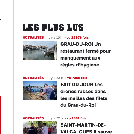
e
LES PLUS LUS
ACTUALITÉS
Il y a 15 h
•
vu 23979 fois
GRAU-DU-ROI Un
restaurant fermé pour
manquement aux
règles d’hygiène
ACTUALITÉS
Il y a 23 h
•
vu 7069 fois
FAIT DU JOUR Les
drones russes dans
les mailles des filets
du Grau-du-Roi
ACTUALITÉS
Il y a 22 h
•
vu 1961 fois
SAINT-MARTIN-DE-
VALGALGUES Il sauve