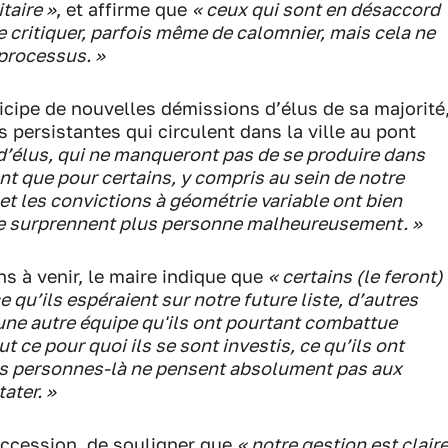
itaire »
, et affirme que
« ceux qui sont en désaccord
e critiquer, parfois même de calomnier, mais cela ne
 processus. »
icipe de nouvelles démissions d’élus de sa majorité
 persistantes qui circulent dans la ville au pont
’élus, qui ne manqueront pas de se produire dans
t que pour certains, y compris au sein de notre
et les convictions à géométrie variable ont bien
 ne surprennent plus personne malheureusement. »
s à venir, le maire indique que
« certains (le feront)
e qu’ils espéraient sur notre future liste, d’autres
 une autre équipe qu'ils ont pourtant combattue
t ce pour quoi ils se sont investis, ce qu’ils ont
es personnes-là ne pensent absolument pas aux
ater. »
succession, de souligner que
« notre gestion est clair