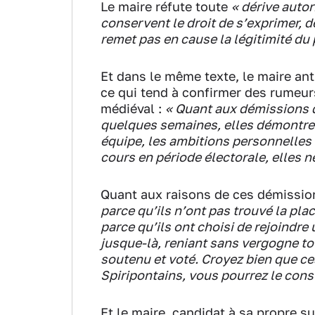
Le maire réfute toute
« dérive autor
conservent le droit de s’exprimer, d
remet pas en cause la légitimité du
Et dans le même texte, le maire ant
ce qui tend à confirmer des rumeurs
médiéval :
« Quant aux démissions d
quelques semaines, elles démontren
équipe, les ambitions personnelles 
cours en période électorale, elles
Quant aux raisons de ces démission
parce qu’ils n’ont pas trouvé la plac
parce qu’ils ont choisi de rejoindre
jusque-là, reniant sans vergogne tou
soutenu et voté. Croyez bien que c
Spiripontains, vous pourrez le const
Et le maire, candidat à sa propre 