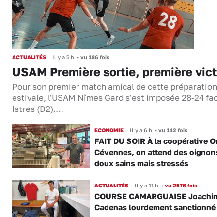
ACTUALITÉS
Il y a 5 h
•
vu 186 fois
USAM Première sortie, première vict
Pour son premier match amical de cette préparation
estivale, l'USAM Nîmes Gard s'est imposée 28-24 fa
Istres (D2).…
ECONOMIE
Il y a 6 h
•
vu 142 fois
FAIT DU SOIR À la coopérative O
Cévennes, on attend des oignon
doux sains mais stressés
ACTUALITÉS
Il y a 11 h
•
vu 2576 fois
COURSE CAMARGUAISE Joachi
Cadenas lourdement sanctionné