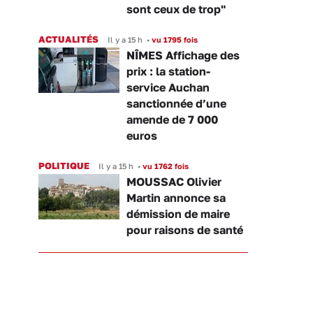
sont ceux de trop"
ACTUALITÉS
Il y a 15 h
•
vu 1795 fois
NÎMES Affichage des
prix : la station-
service Auchan
sanctionnée d’une
amende de 7 000
euros
POLITIQUE
Il y a 15 h
•
vu 1762 fois
MOUSSAC Olivier
Martin annonce sa
démission de maire
pour raisons de santé