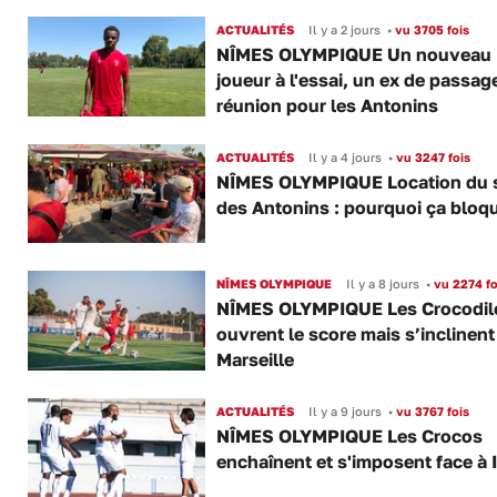
ACTUALITÉS
Il y a 2 jours
•
vu 3705 fois
NÎMES OLYMPIQUE Un nouveau
joueur à l'essai, un ex de passag
réunion pour les Antonins
ACTUALITÉS
Il y a 4 jours
•
vu 3247 fois
NÎMES OLYMPIQUE Location du 
des Antonins : pourquoi ça bloq
NÎMES OLYMPIQUE
Il y a 8 jours
•
vu 2274 fo
NÎMES OLYMPIQUE Les Crocodil
ouvrent le score mais s’inclinent
Marseille
ACTUALITÉS
Il y a 9 jours
•
vu 3767 fois
NÎMES OLYMPIQUE Les Crocos
enchaînent et s'imposent face à 