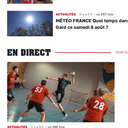
ACTUALITÉS
Il y a 7 h
•
vu 257 fois
MÉTÉO FRANCE Quel temps dans
Gard ce samedi 8 août ?
EN DIRECT
VOIR P
ACTUALITÉS
Il y a 5 h
•
vu 186 fois