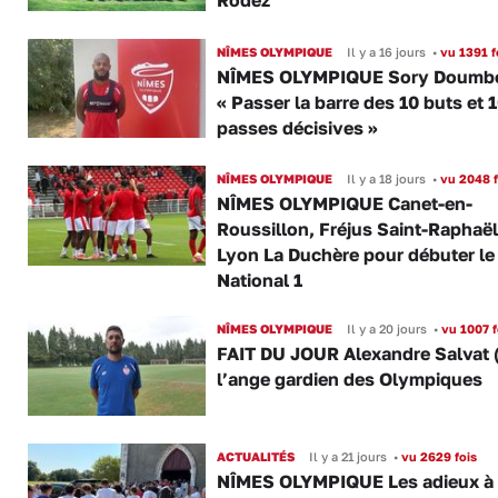
Rodez
NÎMES OLYMPIQUE
Il y a 16 jours
•
vu 1391 f
NÎMES OLYMPIQUE Sory Doumbo
« Passer la barre des 10 buts et 
passes décisives »
NÎMES OLYMPIQUE
Il y a 18 jours
•
vu 2048 f
NÎMES OLYMPIQUE Canet-en-
Roussillon, Fréjus Saint-Raphaël
Lyon La Duchère pour débuter le
National 1
NÎMES OLYMPIQUE
Il y a 20 jours
•
vu 1007 f
FAIT DU JOUR Alexandre Salvat 
l’ange gardien des Olympiques
ACTUALITÉS
Il y a 21 jours
•
vu 2629 fois
NÎMES OLYMPIQUE Les adieux à