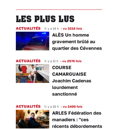
LES PLUS LUS
ACTUALITÉS
Il y a 14 h
•
vu 3216 fois
ALÈS Un homme
gravement brûlé au
quartier des Cévennes
ACTUALITÉS
Il y a 11 h
•
vu 2576 fois
COURSE
CAMARGUAISE
Joachim Cadenas
lourdement
sanctionné
ACTUALITÉS
Il y a 16 h
•
vu 2400 fois
ARLES Fédération des
manadiers : "ces
récents débordements