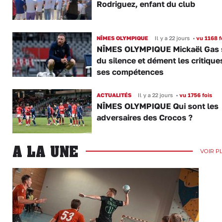
Rodriguez, enfant du club
NÎMES OLYMPIQUE
Il y a 22 jours
•
vu 1168 f
NÎMES OLYMPIQUE Mickaël Gas 
du silence et dément les critique
ses compétences
ACTUALITÉS
Il y a 22 jours
•
vu 1756 fois
NÎMES OLYMPIQUE Qui sont les
adversaires des Crocos ?
A LA UNE
VOIR P