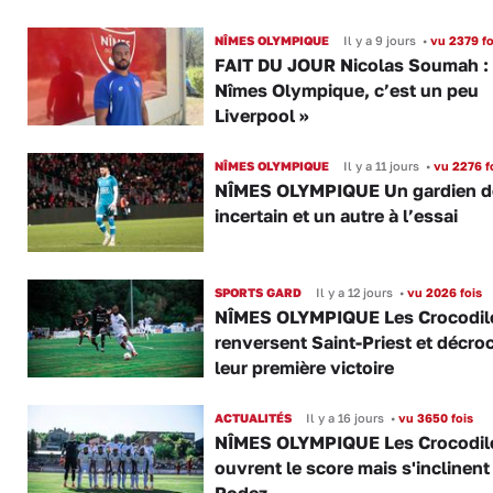
NÎMES OLYMPIQUE
Il y a 9 jours
•
vu 2379 fo
FAIT DU JOUR Nicolas Soumah :
Nîmes Olympique, c’est un peu
Liverpool »
NÎMES OLYMPIQUE
Il y a 11 jours
•
vu 2276 f
NÎMES OLYMPIQUE Un gardien d
incertain et un autre à l’essai
SPORTS GARD
Il y a 12 jours
•
vu 2026 fois
NÎMES OLYMPIQUE Les Crocodil
renversent Saint-Priest et décro
leur première victoire
ACTUALITÉS
Il y a 16 jours
•
vu 3650 fois
NÎMES OLYMPIQUE Les Crocodil
ouvrent le score mais s'inclinent