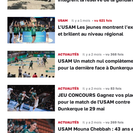
USAM
Il y a 1 mois
•
vu 621 fois
L’USAM Les jeunes montrent l’e
et brillent au niveau régional
ACTUALITÉS
Il y a 2 mois
•
vu 368 fois
USAM Un match nul complèteme
pour la dernière face à Dunkerqu
ACTUALITÉS
Il y a 2 mois
•
vu 83 fois
JEU CONCOURS Gagnez vos pla
pour le match de l'USAM contre
Dunkerque le 29 mai
ACTUALITÉS
Il y a 2 mois
•
vu 269 fois
USAM Mouna Chebbah : 43 ans e