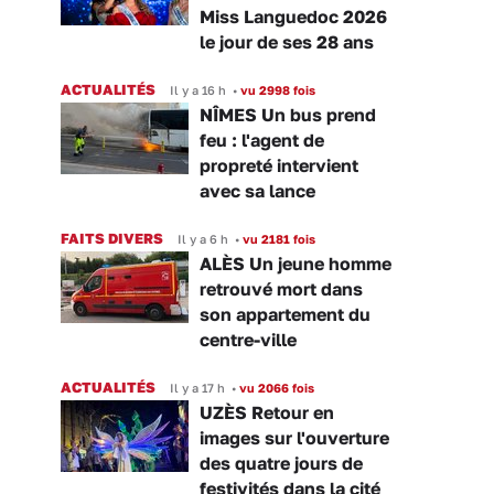
Miss Languedoc 2026
le jour de ses 28 ans
ACTUALITÉS
Il y a 16 h
•
vu 2998 fois
NÎMES Un bus prend
feu : l'agent de
propreté intervient
avec sa lance
FAITS DIVERS
Il y a 6 h
•
vu 2181 fois
ALÈS Un jeune homme
retrouvé mort dans
son appartement du
centre-ville
ACTUALITÉS
Il y a 17 h
•
vu 2066 fois
UZÈS Retour en
images sur l'ouverture
des quatre jours de
festivités dans la cité