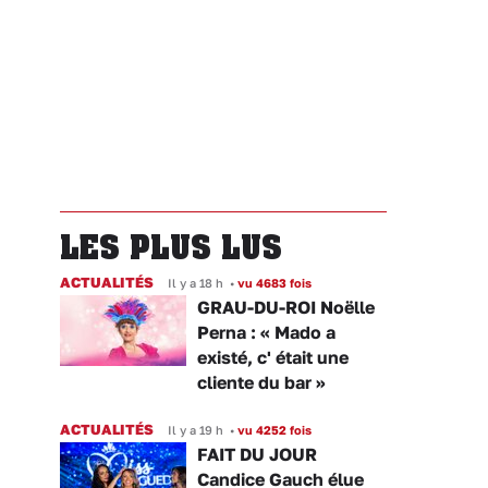
LES PLUS LUS
ACTUALITÉS
Il y a 18 h
•
vu 4683 fois
GRAU-DU-ROI Noëlle
Perna : « Mado a
existé, c' était une
cliente du bar »
ACTUALITÉS
Il y a 19 h
•
vu 4252 fois
FAIT DU JOUR
Candice Gauch élue