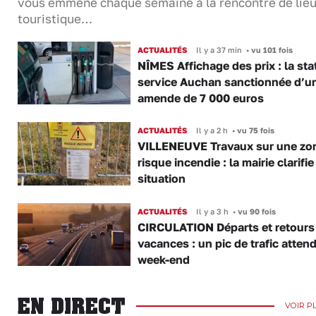
vous emmène chaque semaine à la rencontre de lie
touristique…
ACTUALITÉS
Il y a 37 min
•
vu 101 fois
NÎMES Affichage des prix : la sta
service Auchan sanctionnée d’u
amende de 7 000 euros
ACTUALITÉS
Il y a 2 h
•
vu 75 fois
VILLENEUVE Travaux sur une zo
risque incendie : la mairie clarifie
situation
ACTUALITÉS
Il y a 3 h
•
vu 90 fois
CIRCULATION Départs et retours
vacances : un pic de trafic atten
week-end
EN DIRECT
VOIR P