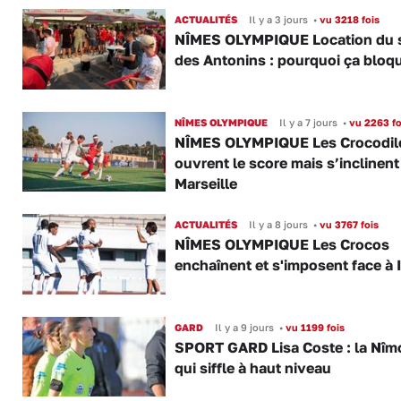
ACTUALITÉS
Il y a 3 jours
•
vu 3218 fois
NÎMES OLYMPIQUE Location du 
des Antonins : pourquoi ça bloq
NÎMES OLYMPIQUE
Il y a 7 jours
•
vu 2263 fo
NÎMES OLYMPIQUE Les Crocodil
ouvrent le score mais s’inclinent
Marseille
ACTUALITÉS
Il y a 8 jours
•
vu 3767 fois
NÎMES OLYMPIQUE Les Crocos
enchaînent et s'imposent face à 
GARD
Il y a 9 jours
•
vu 1199 fois
SPORT GARD Lisa Coste : la Nîm
qui siffle à haut niveau