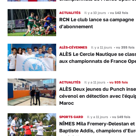
ACTUALITÉS
Il y a 10 jours
•
vu 142 fois
RCN Le club lance sa campagne
d'abonnement
ALÈS-CÉVENNES
Il y a 11 jours
•
vu 355 fois
ALÈS Le Cercle Nautique se clas
aux championnats de France Op
ACTUALITÉS
Il y a 11 jours
•
vu 935 fois
ALÈS Deux jeunes du Punch inse
cévenol en détection avec l'équi
Maroc
SPORTS GARD
Il y a 11 jours
•
vu 149 fois
NÎMES Mila Fremery-Delestan et
Baptiste Addis, champions d’Eu