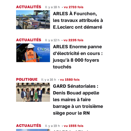
ACTUALITÉS
Il y a 18 h
•
vu 2733 fois
ARLES À Fourchon,
les travaux attribués à
E.Leclerc ont démarré
ACTUALITÉS
Il y a 12 h
•
vu 2235 fois
ARLES Enorme panne
d'électricité en cours :
jusqu'à 8 000 foyers
touchés
POLITIQUE
Il y a 16 h
•
vu 1580 fois
GARD Sénatoriales :
Denis Bouad appelle
les maires à faire
barrage à un troisième
siège pour le RN
ACTUALITÉS
Il y a 19 h
•
vu 1555 fois