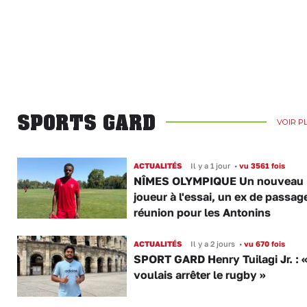
SPORTS GARD
VOIR P
ACTUALITÉS
Il y a 1 jour
•
vu 3561 fois
NÎMES OLYMPIQUE Un nouveau
joueur à l'essai, un ex de passag
réunion pour les Antonins
ACTUALITÉS
Il y a 2 jours
•
vu 670 fois
SPORT GARD Henry Tuilagi Jr. : «
voulais arrêter le rugby »