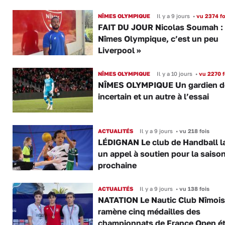
NÎMES OLYMPIQUE
Il y a 9 jours
•
vu 2374 fo
FAIT DU JOUR Nicolas Soumah :
Nîmes Olympique, c’est un peu
Liverpool »
NÎMES OLYMPIQUE
Il y a 10 jours
•
vu 2270 f
NÎMES OLYMPIQUE Un gardien d
incertain et un autre à l’essai
ACTUALITÉS
Il y a 9 jours
•
vu 218 fois
LÉDIGNAN Le club de Handball l
un appel à soutien pour la saiso
prochaine
ACTUALITÉS
Il y a 9 jours
•
vu 138 fois
NATATION Le Nautic Club Nîmois
ramène cinq médailles des
championnats de France Open é