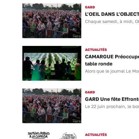
GARD
L’OEIL DANS L’OBJECTI
Chaque samedi, à midi, Obj
ACTUALITÉS
CAMARGUE Préoccupé pa
table ronde
Alors que le journal Le Mo
GARD
GARD Une fête Effronté
Le 22 juin prochain, le bo
ACTUALITÉS