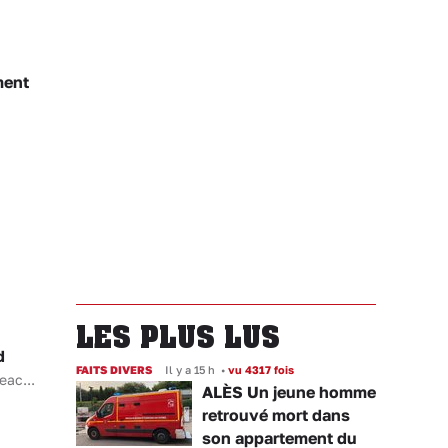
ment
LES PLUS LUS
d
FAITS DIVERS
Il y a 15 h
•
vu 4317 fois
eac...
ALÈS Un jeune homme
retrouvé mort dans
son appartement du