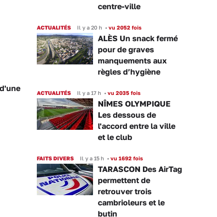
centre-ville
ACTUALITÉS
Il y a 20 h
•
vu 2052 fois
ALÈS Un snack fermé
pour de graves
manquements aux
règles d’hygiène
 d'une
ACTUALITÉS
Il y a 17 h
•
vu 2035 fois
NÎMES OLYMPIQUE
Les dessous de
l'accord entre la ville
et le club
FAITS DIVERS
Il y a 15 h
•
vu 1692 fois
TARASCON Des AirTag
permettent de
retrouver trois
cambrioleurs et le
butin