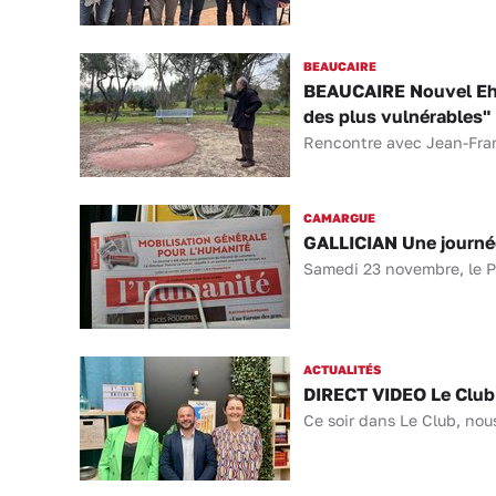
BEAUCAIRE
BEAUCAIRE Nouvel Ehpa
des plus vulnérables"
Rencontre avec Jean-Franç
CAMARGUE
GALLICIAN Une journée
Samedi 23 novembre, le PC
ACTUALITÉS
DIRECT VIDEO Le Club O
Ce soir dans Le Club, nou