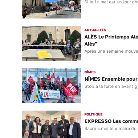
Si le 1ᵉʳ mai est un jour c
ACTUALITÉS
ALÈS Le Printemps Alés
Alès"
Après une semaine mouveme
NÎMES
NÎMES Ensemble pour la
Stop à la fuite en avant g
POLITIQUE
EXPRESSO Les communi
Sacré « meilleur maire du