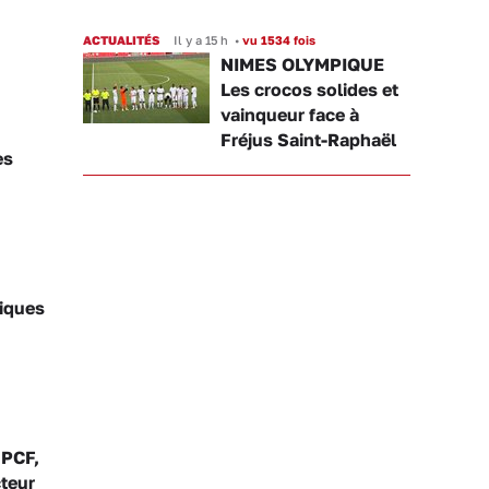
ACTUALITÉS
Il y a 15 h
•
vu 1534 fois
NIMES OLYMPIQUE
Les crocos solides et
vainqueur face à
Fréjus Saint-Raphaël
es
tiques
 PCF,
cteur