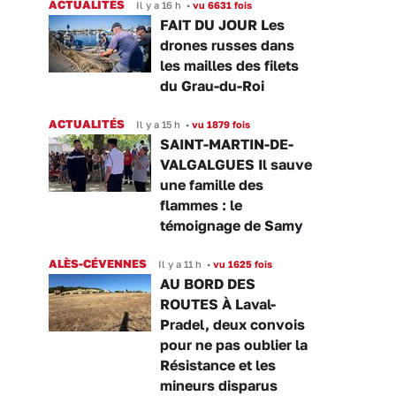
ACTUALITÉS
Il y a 16 h
•
vu 6631 fois
FAIT DU JOUR Les
drones russes dans
les mailles des filets
du Grau-du-Roi
ACTUALITÉS
Il y a 15 h
•
vu 1879 fois
SAINT-MARTIN-DE-
VALGALGUES Il sauve
une famille des
flammes : le
témoignage de Samy
ALÈS-CÉVENNES
Il y a 11 h
•
vu 1625 fois
AU BORD DES
ROUTES À Laval-
Pradel, deux convois
pour ne pas oublier la
Résistance et les
mineurs disparus