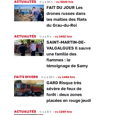
ACTUALITÉS
Il y a 10 h
•
vu 5640 fois
FAIT DU JOUR Les
drones russes dans
les mailles des filets
du Grau-du-Roi
ACTUALITÉS
Il y a 9 h
•
vu 1602 fois
SAINT-MARTIN-DE-
VALGALGUES Il sauve
une famille des
flammes : le
témoignage de Samy
FAITS DIVERS
Il y a 22 h
•
vu 1466 fois
GARD Risque très
sévère de feux de
forêt : deux zones
placées en rouge jeudi
ACTUALITÉS
Il y a 8 h
•
vu 1269 fois