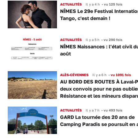
ACTUALITÉS
Il y a 4 h
•
vu 125 fois
NÎMES Le 29e Festival Internatio
Tango, c'est demain !
ACTUALITÉS
Il y a 5 h
•
vu 290 fois
NÎMES Naissances : l’état civil d
août
ALÈS-CÉVENNES
Il y a 6 h
•
vu 1091 fois
AU BORD DES ROUTES À Laval-P
deux convois pour ne pas oublier
Résistance et les mineurs dispar
ACTUALITÉS
Il y a 7 h
•
vu 493 fois
GARD La tournée des 20 ans de
Camping Paradis se poursuit en 