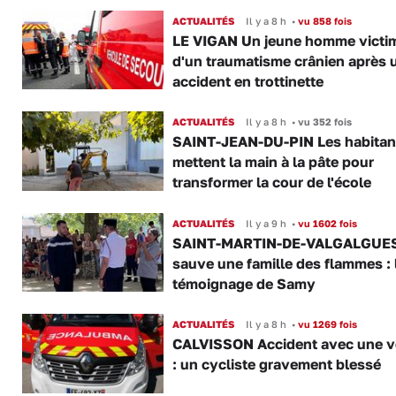
ACTUALITÉS
Il y a 8 h
•
vu 858 fois
LE VIGAN Un jeune homme victi
d'un traumatisme crânien après 
accident en trottinette
ACTUALITÉS
Il y a 8 h
•
vu 352 fois
SAINT-JEAN-DU-PIN Les habitan
mettent la main à la pâte pour
transformer la cour de l'école
ACTUALITÉS
Il y a 9 h
•
vu 1602 fois
SAINT-MARTIN-DE-VALGALGUES 
sauve une famille des flammes : 
témoignage de Samy
ACTUALITÉS
Il y a 8 h
•
vu 1269 fois
CALVISSON Accident avec une v
: un cycliste gravement blessé