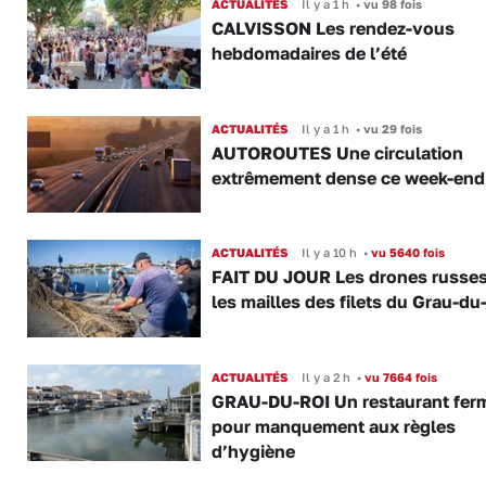
ACTUALITÉS
Il y a 1 h
•
vu 98 fois
CALVISSON Les rendez-vous
hebdomadaires de l’été
ACTUALITÉS
Il y a 1 h
•
vu 29 fois
AUTOROUTES Une circulation
extrêmement dense ce week-end
ACTUALITÉS
Il y a 10 h
•
vu 5640 fois
FAIT DU JOUR Les drones russe
les mailles des filets du Grau-du
ACTUALITÉS
Il y a 2 h
•
vu 7664 fois
GRAU-DU-ROI Un restaurant fer
pour manquement aux règles
d’hygiène