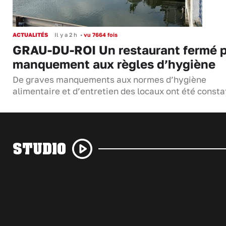
ACTUALITÉS
Il y a 2 h
•
vu 7664 fois
GRAU-DU-ROI Un restaurant fermé 
manquement aux règles d’hygiène
De graves manquements aux normes d’hygiène
alimentaire et d’entretien des locaux ont été consta
STUDIO