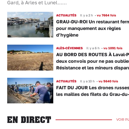
Gard, à Arles et Lunel……
ACTUALITÉS
Il y a 2 h
•
vu 7664 fois
GRAU-DU-ROI Un restaurant fer
pour manquement aux règles
d’hygiène
ALÈS-CÉVENNES
Il y a 6 h
•
vu 1091 fois
AU BORD DES ROUTES À Laval-P
deux convois pour ne pas oublier
Résistance et les mineurs dispar
ACTUALITÉS
Il y a 10 h
•
vu 5640 fois
FAIT DU JOUR Les drones russe
les mailles des filets du Grau-du
EN DIRECT
VOIR P