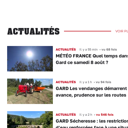
ACTUALITÉS
VOIR P
ACTUALITÉS
Il y a 55 min
•
vu 68 fois
MÉTÉO FRANCE Quel temps dans
Gard ce samedi 8 août ?
ACTUALITÉS
Il y a 1 h
•
vu 94 fois
GARD Les vendanges démarrent
avance, prudence sur les routes
ACTUALITÉS
Il y a 2 h
•
vu 546 fois
GARD Sécheresse : les restrictio
d’eau renforcées face à une situ