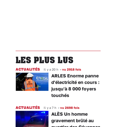
LES PLUS LUS
ACTUALITÉS
Il y a 20 h
•
vu 2918 fois
ARLES Enorme panne
d'électricité en cours :
jusqu'à 8 000 foyers
touchés
ACTUALITÉS
Il y a 7 h
•
vu 2698 fois
ALÈS Un homme
gravement brûlé au
quartier des Cévennes