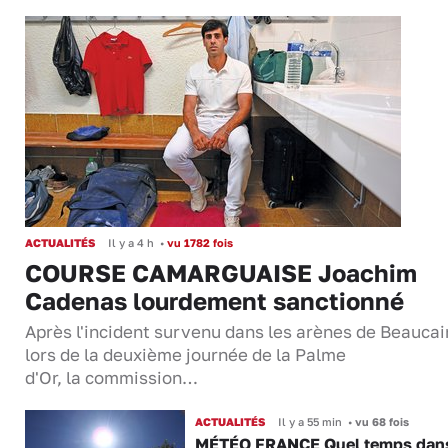
ACTUALITÉS
Il y a 4 h
•
vu 1782 fois
COURSE CAMARGUAISE Joachim
Cadenas lourdement sanctionné
Après l'incident survenu dans les arènes de Beaucai
lors de la deuxième journée de la Palme
d'Or, la commission…
ACTUALITÉS
Il y a 55 min
•
vu 68 fois
MÉTÉO FRANCE Quel temps dans