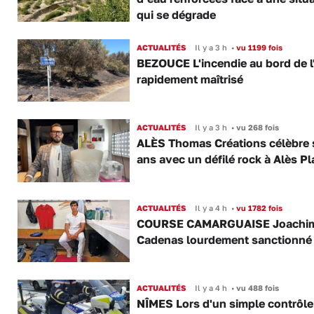
qui se dégrade
ACTUALITÉS
Il y a 3 h
•
vu 1199 fois
BEZOUCE L'incendie au bord de l
rapidement maîtrisé
ACTUALITÉS
Il y a 3 h
•
vu 268 fois
ALÈS Thomas Créations célèbre 
ans avec un défilé rock à Alès P
ACTUALITÉS
Il y a 4 h
•
vu 1782 fois
COURSE CAMARGUAISE Joachi
Cadenas lourdement sanctionné
ACTUALITÉS
Il y a 4 h
•
vu 488 fois
NÎMES Lors d'un simple contrôle