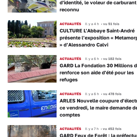
d'identité, le voleur de carburant
reconnu
ACTUALITÉS
Il y a 4 h
•
vu 51 fois
CULTURE L’Abbaye Saint-André
présente l’exposition « Metamor
» d’Alessandro Calvi
ACTUALITÉS
Il y a 6 h
•
vu 182 fois
GARD La Fondation 30 Millions d
renforce son aide d'été pour les
refuges
ACTUALITÉS
Il y a 6 h
•
vu 478 fois
ARLES Nouvelle coupure d'électr
ce vendredi, le maire demande d
comptes
ACTUALITÉS
Il y a 7 h
•
vu 452 fois
GARD Feux de Forêt : la préfectu