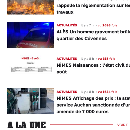
rappelle la réglementation sur le
travaux
ACTUALITÉS
Il y a 7 h
•
vu 2698 fois
ALÈS Un homme gravement brûl
quartier des Cévennes
ACTUALITÉS
Il y a 8 h
•
vu 615 fois
NÎMES Naissances : l’état civil d
août
ACTUALITÉS
Il y a 8 h
•
vu 1634 fois
NÎMES Affichage des prix : la sta
service Auchan sanctionnée d’u
amende de 7 000 euros
A LA UNE
VOIR P