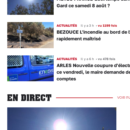
Gard ce samedi 8 août ?
ACTUALITÉS
Il y a 3 h
•
vu 1199 fois
BEZOUCE L'incendie au bord de l
rapidement maîtrisé
ACTUALITÉS
Il y a 6 h
•
vu 478 fois
ARLES Nouvelle coupure d'électr
ce vendredi, le maire demande d
comptes
EN DIRECT
VOIR P