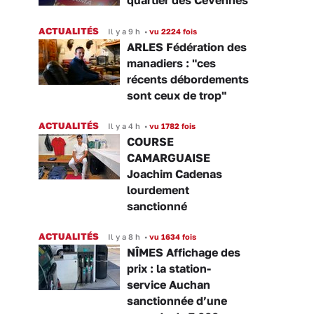
ACTUALITÉS
Il y a 9 h
•
vu 2224 fois
ARLES Fédération des
manadiers : "ces
récents débordements
sont ceux de trop"
ACTUALITÉS
Il y a 4 h
•
vu 1782 fois
COURSE
CAMARGUAISE
Joachim Cadenas
lourdement
sanctionné
ACTUALITÉS
Il y a 8 h
•
vu 1634 fois
NÎMES Affichage des
prix : la station-
service Auchan
sanctionnée d’une