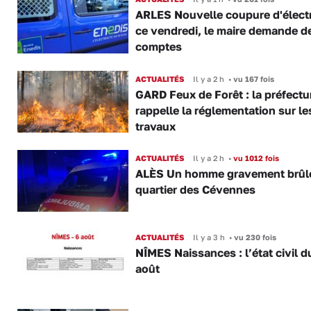
ARLES Nouvelle coupure d'électr
ce vendredi, le maire demande d
comptes
ACTUALITÉS
Il y a 2 h
•
vu 167 fois
GARD Feux de Forêt : la préfectu
rappelle la réglementation sur le
travaux
ACTUALITÉS
Il y a 2 h
•
vu 1012 fois
ALÈS Un homme gravement brûl
quartier des Cévennes
ACTUALITÉS
Il y a 3 h
•
vu 230 fois
NÎMES Naissances : l’état civil d
août