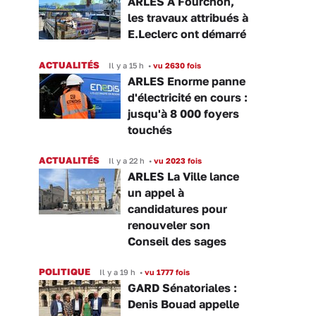
ARLES À Fourchon,
les travaux attribués à
E.Leclerc ont démarré
ACTUALITÉS
Il y a 15 h
•
vu 2630 fois
ARLES Enorme panne
d'électricité en cours :
jusqu'à 8 000 foyers
touchés
ACTUALITÉS
Il y a 22 h
•
vu 2023 fois
ARLES La Ville lance
un appel à
candidatures pour
renouveler son
Conseil des sages
POLITIQUE
Il y a 19 h
•
vu 1777 fois
GARD Sénatoriales :
Denis Bouad appelle