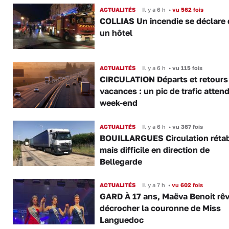
ACTUALITÉS
Il y a 6 h
•
vu 562 fois
COLLIAS Un incendie se déclare
un hôtel
ACTUALITÉS
Il y a 6 h
•
vu 115 fois
CIRCULATION Départs et retours
vacances : un pic de trafic atten
week-end
ACTUALITÉS
Il y a 6 h
•
vu 367 fois
BOUILLARGUES Circulation rétab
mais difficile en direction de
Bellegarde
ACTUALITÉS
Il y a 7 h
•
vu 602 fois
GARD À 17 ans, Maëva Benoit rê
décrocher la couronne de Miss
Languedoc