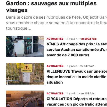
Gardon : sauvages aux multiples
visages
Dans le cadre de ses rubriques de l’été, Objectif Gar
vous emmène chaque semaine à la rencontre de lie
touristique…
ACTUALITÉS
Il y a 3 h
•
vu 1092 fois
NÎMES Affichage des prix : la sta
service Auchan sanctionnée d’u
amende de 7 000 euros
ACTUALITÉS
Il y a 5 h
•
vu 117 fois
VILLENEUVE Travaux sur une zo
risque incendie : la mairie clarifie
situation
ACTUALITÉS
Il y a 6 h
•
vu 115 fois
CIRCULATION Départs et retours
vacances : un pic de trafic atten