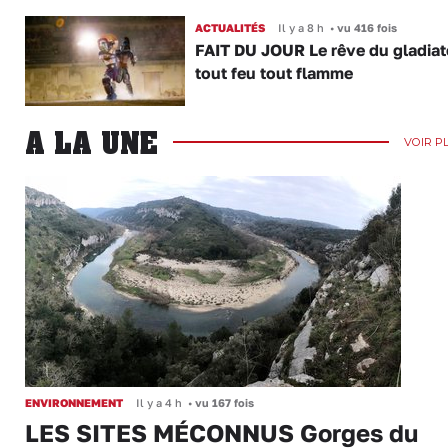
ACTUALITÉS
Il y a 8 h
•
vu 416 fois
FAIT DU JOUR Le rêve du gladiat
tout feu tout flamme
A LA UNE
VOIR P
ENVIRONNEMENT
Il y a 4 h
•
vu 167 fois
LES SITES MÉCONNUS Gorges du