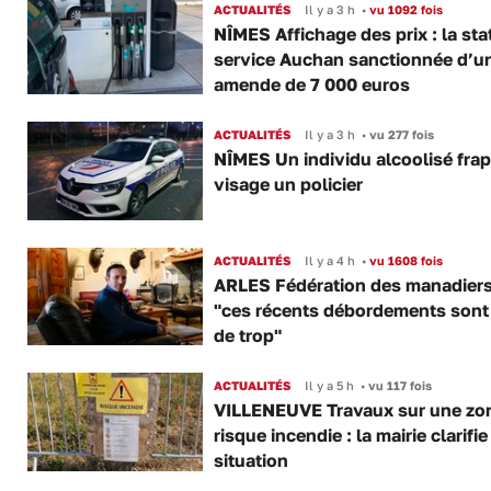
ACTUALITÉS
Il y a 3 h
•
vu 1092 fois
NÎMES Affichage des prix : la sta
service Auchan sanctionnée d’u
amende de 7 000 euros
ACTUALITÉS
Il y a 3 h
•
vu 277 fois
NÎMES Un individu alcoolisé fra
visage un policier
ACTUALITÉS
Il y a 4 h
•
vu 1608 fois
ARLES Fédération des manadiers
"ces récents débordements sont
de trop"
ACTUALITÉS
Il y a 5 h
•
vu 117 fois
VILLENEUVE Travaux sur une zo
risque incendie : la mairie clarifie
situation