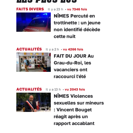
FAITS DIVERS
Il y a 23 h
•
vu 7346 fois
NÎMES Percuté en
trottinette : un jeune
non identifié décède
cette nuit
ACTUALITÉS
Il y a 2 h
•
vu 4266 fois
FAIT DU JOUR Au
Grau-du-Roi, les
vacanciers ont
raccourci l'été
ACTUALITÉS
Il y a 13 h
•
vu 2043 fois
NÎMES Violences
sexuelles sur mineurs
: Vincent Bouget
réagit après un
rapport accablant