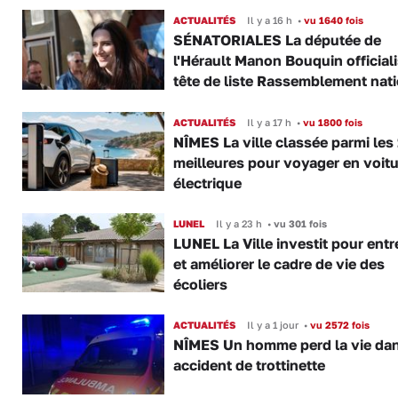
ACTUALITÉS
Il y a 16 h
•
vu 1640 fois
SÉNATORIALES La députée de
l'Hérault Manon Bouquin official
tête de liste Rassemblement nat
ACTUALITÉS
Il y a 17 h
•
vu 1800 fois
NÎMES La ville classée parmi les
meilleures pour voyager en voitu
électrique
LUNEL
Il y a 23 h
•
vu 301 fois
LUNEL La Ville investit pour entr
et améliorer le cadre de vie des
écoliers
ACTUALITÉS
Il y a 1 jour
•
vu 2572 fois
NÎMES Un homme perd la vie da
accident de trottinette