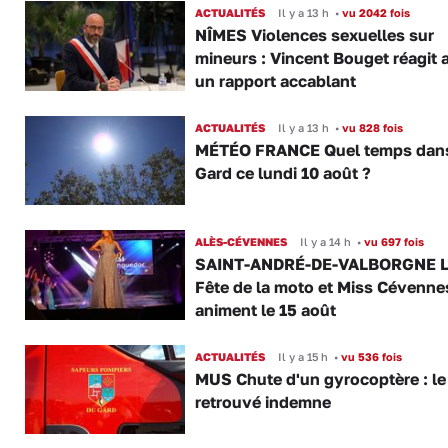
ACTUALITÉS
Il y a 13 h
•
vu 2042 fois
NÎMES Violences sexuelles sur
mineurs : Vincent Bouget réagit 
un rapport accablant
ACTUALITÉS
Il y a 13 h
•
vu 828 fois
MÉTÉO FRANCE Quel temps dans
Gard ce lundi 10 août ?
ALÈS-CÉVENNES
Il y a 14 h
•
vu 697 fois
SAINT-ANDRÉ-DE-VALBORGNE L
Fête de la moto et Miss Cévenne
animent le 15 août
ACTUALITÉS
Il y a 15 h
•
vu 536 fois
MUS Chute d'un gyrocoptère : le 
retrouvé indemne