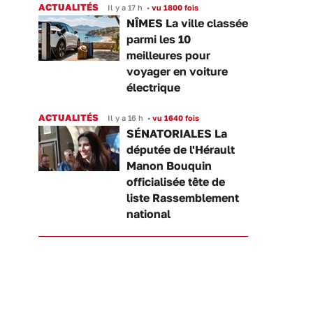
ACTUALITÉS
Il y a 17 h
•
vu 1800 fois
NÎMES La ville classée
parmi les 10
meilleures pour
voyager en voiture
électrique
ACTUALITÉS
Il y a 16 h
•
vu 1640 fois
SÉNATORIALES La
députée de l'Hérault
Manon Bouquin
officialisée tête de
liste Rassemblement
national