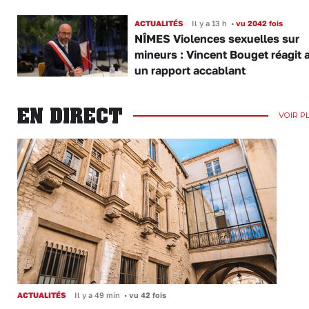
ACTUALITÉS
Il y a 13 h
•
vu 2042 fois
NÎMES Violences sexuelles sur
mineurs : Vincent Bouget réagit 
un rapport accablant
EN DIRECT
VOIR P
ACTUALITÉS
Il y a 49 min
•
vu 42 fois