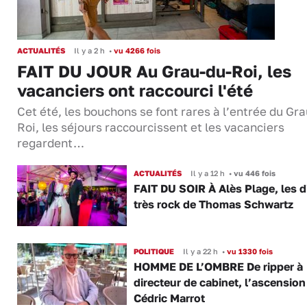
ACTUALITÉS
Il y a 2 h
•
vu 4266 fois
FAIT DU JOUR Au Grau-du-Roi, les
vacanciers ont raccourci l'été
Cet été, les bouchons se font rares à l’entrée du Gr
Roi, les séjours raccourcissent et les vacanciers
regardent…
ACTUALITÉS
Il y a 12 h
•
vu 446 fois
FAIT DU SOIR À Alès Plage, les d
très rock de Thomas Schwartz
POLITIQUE
Il y a 22 h
•
vu 1330 fois
HOMME DE L’OMBRE De ripper à
directeur de cabinet, l’ascension
Cédric Marrot