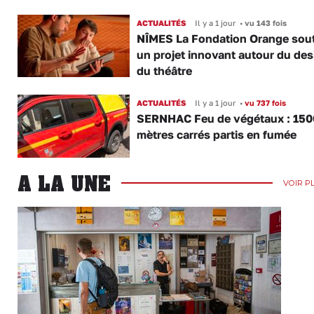
ACTUALITÉS
Il y a 1 jour
•
vu 143 fois
NÎMES La Fondation Orange sout
un projet innovant autour du des
du théâtre
ACTUALITÉS
Il y a 1 jour
•
vu 737 fois
SERNHAC Feu de végétaux : 150
mètres carrés partis en fumée
A LA UNE
VOIR P