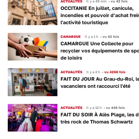
ACTUALITÉS
Il y a 49 min
•
vu 42 fois
OCCITANIE En juillet, canicule,
incendies et pouvoir d’achat frei
l'activité touristique
CAMARGUE
Il y a 1 h
•
vu 42 fois
CAMARGUE Une Collecte pour
recycler vos équipements de spo
de loisirs
ACTUALITÉS
Il y a 2 h
•
vu 4266 fois
FAIT DU JOUR Au Grau-du-Roi, l
vacanciers ont raccourci l'été
ACTUALITÉS
Il y a 12 h
•
vu 446 fois
FAIT DU SOIR À Alès Plage, les d
très rock de Thomas Schwartz