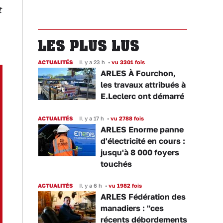
t
LES PLUS LUS
ACTUALITÉS
Il y a 23 h
•
vu 3301 fois
ARLES À Fourchon,
les travaux attribués à
E.Leclerc ont démarré
ACTUALITÉS
Il y a 17 h
•
vu 2788 fois
ARLES Enorme panne
d'électricité en cours :
jusqu'à 8 000 foyers
touchés
ACTUALITÉS
Il y a 6 h
•
vu 1982 fois
ARLES Fédération des
manadiers : "ces
récents débordements