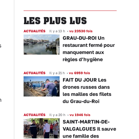
LES PLUS LUS
ACTUALITÉS
Il y a 13 h
•
vu 23530 fois
GRAU-DU-ROI Un
s
restaurant fermé pour
manquement aux
règles d’hygiène
ACTUALITÉS
Il y a 21 h
•
vu 6959 fois
FAIT DU JOUR Les
drones russes dans
les mailles des filets
n
du Grau-du-Roi
ACTUALITÉS
Il y a 20 h
•
vu 1946 fois
SAINT-MARTIN-DE-
VALGALGUES Il sauve
une famille des