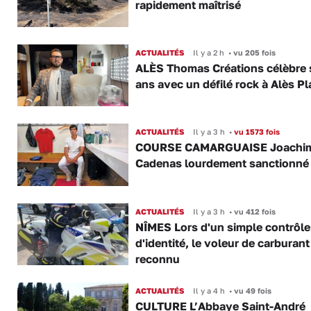
rapidement maîtrisé
ACTUALITÉS
Il y a 2 h
•
vu 205 fois
ALÈS Thomas Créations célèbre 
ans avec un défilé rock à Alès P
ACTUALITÉS
Il y a 3 h
•
vu 1573 fois
COURSE CAMARGUAISE Joachi
Cadenas lourdement sanctionné
ACTUALITÉS
Il y a 3 h
•
vu 412 fois
NÎMES Lors d'un simple contrôle
d'identité, le voleur de carburant
reconnu
ACTUALITÉS
Il y a 4 h
•
vu 49 fois
CULTURE L’Abbaye Saint-André