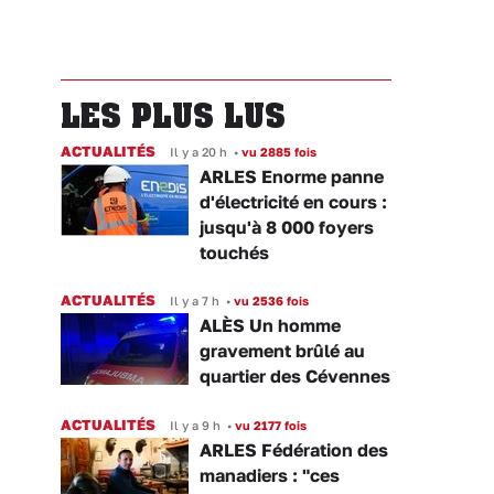
LES PLUS LUS
ACTUALITÉS
Il y a 20 h
•
vu 2885 fois
ARLES Enorme panne
d'électricité en cours :
jusqu'à 8 000 foyers
touchés
ACTUALITÉS
Il y a 7 h
•
vu 2536 fois
ALÈS Un homme
gravement brûlé au
quartier des Cévennes
ACTUALITÉS
Il y a 9 h
•
vu 2177 fois
ARLES Fédération des
manadiers : "ces