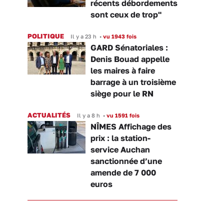
récents débordements
sont ceux de trop"
POLITIQUE
Il y a 23 h
•
vu 1943 fois
GARD Sénatoriales :
Denis Bouad appelle
les maires à faire
barrage à un troisième
siège pour le RN
ACTUALITÉS
Il y a 8 h
•
vu 1591 fois
NÎMES Affichage des
prix : la station-
service Auchan
sanctionnée d’une
amende de 7 000
euros