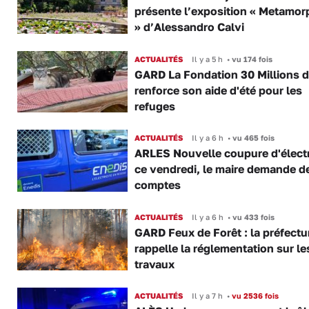
présente l’exposition « Metamor
» d’Alessandro Calvi
ACTUALITÉS
Il y a 5 h
•
vu 174 fois
GARD La Fondation 30 Millions d
renforce son aide d'été pour les
refuges
ACTUALITÉS
Il y a 6 h
•
vu 465 fois
ARLES Nouvelle coupure d'électr
ce vendredi, le maire demande d
comptes
ACTUALITÉS
Il y a 6 h
•
vu 433 fois
GARD Feux de Forêt : la préfectu
rappelle la réglementation sur le
travaux
ACTUALITÉS
Il y a 7 h
•
vu 2536 fois