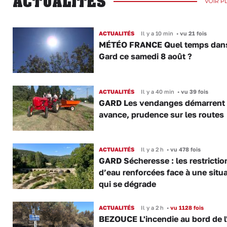
ACTUALITÉS
VOIR P
ACTUALITÉS
Il y a 10 min
•
vu 21 fois
MÉTÉO FRANCE Quel temps dans
Gard ce samedi 8 août ?
ACTUALITÉS
Il y a 40 min
•
vu 39 fois
GARD Les vendanges démarrent
avance, prudence sur les routes
ACTUALITÉS
Il y a 2 h
•
vu 478 fois
GARD Sécheresse : les restrictio
d’eau renforcées face à une situ
qui se dégrade
ACTUALITÉS
Il y a 2 h
•
vu 1128 fois
BEZOUCE L'incendie au bord de l