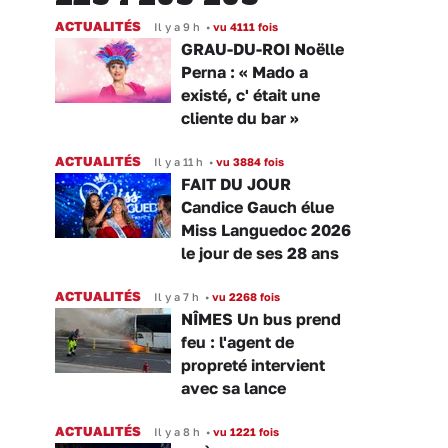
ACTUALITÉS
Il y a 9 h
•
vu 4111 fois
GRAU-DU-ROI Noëlle
Perna : « Mado a
existé, c' était une
cliente du bar »
ACTUALITÉS
Il y a 11 h
•
vu 3884 fois
FAIT DU JOUR
Candice Gauch élue
Miss Languedoc 2026
le jour de ses 28 ans
ACTUALITÉS
Il y a 7 h
•
vu 2268 fois
NÎMES Un bus prend
feu : l'agent de
propreté intervient
avec sa lance
ACTUALITÉS
Il y a 8 h
•
vu 1221 fois