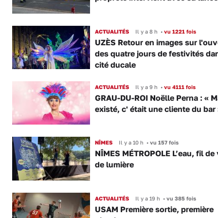
ACTUALITÉS
Il y a 8 h
•
vu 1221 fois
UZÈS Retour en images sur l'ouv
des quatre jours de festivités da
cité ducale
ACTUALITÉS
Il y a 9 h
•
vu 4111 fois
GRAU-DU-ROI Noëlle Perna : « M
existé, c' était une cliente du bar
NÎMES
Il y a 10 h
•
vu 157 fois
NÎMES MÉTROPOLE L’eau, fil de v
de lumière
ACTUALITÉS
Il y a 19 h
•
vu 385 fois
USAM Première sortie, première