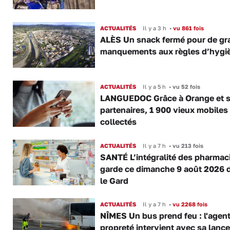
ACTUALITÉS
Il y a 3 h
•
vu 861 fois
ALÈS Un snack fermé pour de gr
manquements aux règles d’hygi
ACTUALITÉS
Il y a 5 h
•
vu 52 fois
LANGUEDOC Grâce à Orange et 
partenaires, 1 900 vieux mobiles
collectés
ACTUALITÉS
Il y a 7 h
•
vu 213 fois
SANTÉ L’intégralité des pharmac
garde ce dimanche 9 août 2026 
le Gard
ACTUALITÉS
Il y a 7 h
•
vu 2268 fois
NÎMES Un bus prend feu : l'agent
propreté intervient avec sa lance