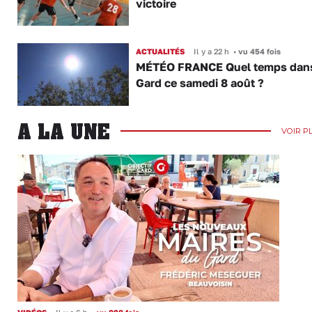
victoire
ACTUALITÉS
Il y a 22 h
•
vu 454 fois
MÉTÉO FRANCE Quel temps dans
Gard ce samedi 8 août ?
A LA UNE
VOIR P