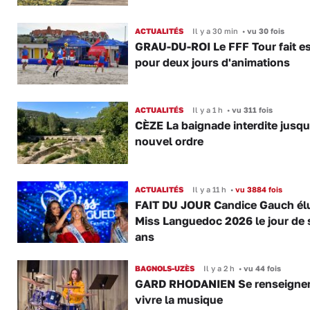
ACTUALITÉS
Il y a 30 min
•
vu 30 fois
GRAU-DU-ROI Le FFF Tour fait e
pour deux jours d'animations
ACTUALITÉS
Il y a 1 h
•
vu 311 fois
CÈZE La baignade interdite jusqu
nouvel ordre
ACTUALITÉS
Il y a 11 h
•
vu 3884 fois
FAIT DU JOUR Candice Gauch él
Miss Languedoc 2026 le jour de 
ans
BAGNOLS-UZÈS
Il y a 2 h
•
vu 44 fois
GARD RHODANIEN Se renseigner,
vivre la musique