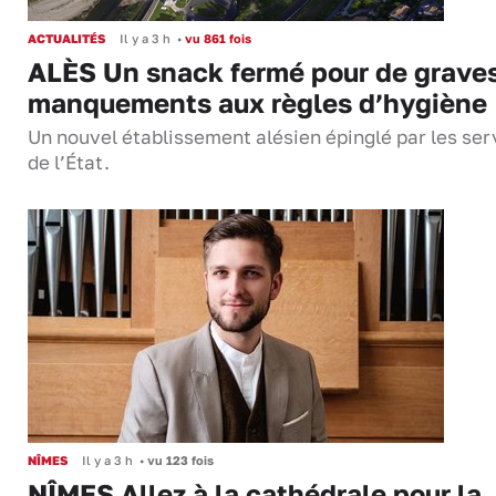
ACTUALITÉS
Il y a 3 h
•
vu 861 fois
ALÈS Un snack fermé pour de grave
manquements aux règles d’hygiène
Un nouvel établissement alésien épinglé par les ser
de l’État.
NÎMES
Il y a 3 h
•
vu 123 fois
NÎMES Allez à la cathédrale pour la