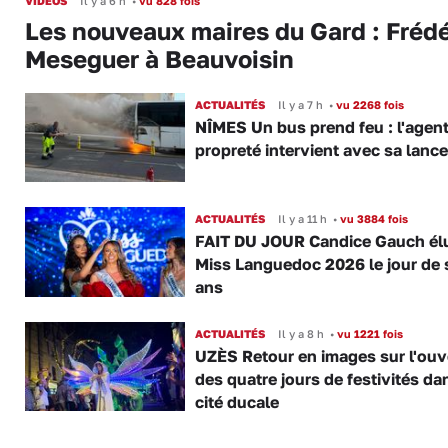
VIDÉOS
Il y a 6 h
•
vu 828 fois
Les nouveaux maires du Gard : Frédé
Meseguer à Beauvoisin
ACTUALITÉS
Il y a 7 h
•
vu 2268 fois
NÎMES Un bus prend feu : l'agent
propreté intervient avec sa lance
ACTUALITÉS
Il y a 11 h
•
vu 3884 fois
FAIT DU JOUR Candice Gauch él
Miss Languedoc 2026 le jour de 
ans
ACTUALITÉS
Il y a 8 h
•
vu 1221 fois
UZÈS Retour en images sur l'ouv
des quatre jours de festivités da
cité ducale