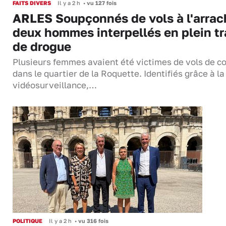
FAITS DIVERS
Il y a 2 h
•
vu 127 fois
ARLES Soupçonnés de vols à l'arrac
deux hommes interpellés en plein tr
de drogue
Plusieurs femmes avaient été victimes de vols de co
dans le quartier de la Roquette. Identifiés grâce à la
vidéosurveillance,…
POLITIQUE
Il y a 2 h
•
vu 316 fois