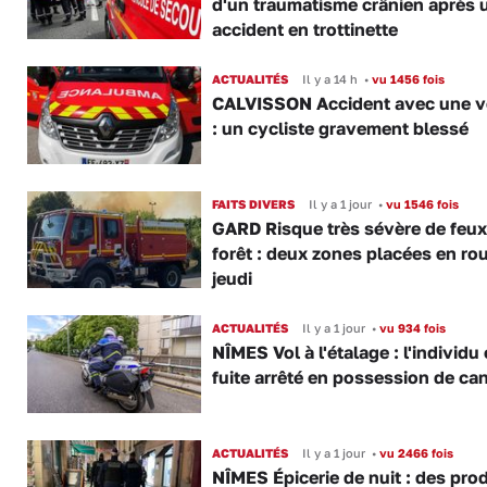
d'un traumatisme crânien après 
accident en trottinette
ACTUALITÉS
Il y a 14 h
•
vu 1456 fois
CALVISSON Accident avec une v
: un cycliste gravement blessé
FAITS DIVERS
Il y a 1 jour
•
vu 1546 fois
GARD Risque très sévère de feux
forêt : deux zones placées en ro
jeudi
ACTUALITÉS
Il y a 1 jour
•
vu 934 fois
NÎMES Vol à l'étalage : l'individu
fuite arrêté en possession de ca
ACTUALITÉS
Il y a 1 jour
•
vu 2466 fois
NÎMES Épicerie de nuit : des pro