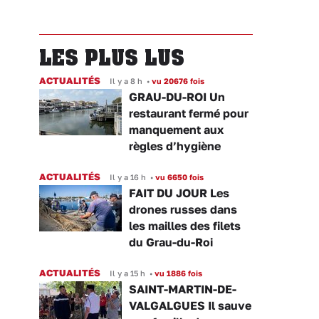
LES PLUS LUS
ACTUALITÉS
Il y a 8 h
•
vu 20676 fois
GRAU-DU-ROI Un
restaurant fermé pour
manquement aux
règles d’hygiène
ACTUALITÉS
Il y a 16 h
•
vu 6650 fois
FAIT DU JOUR Les
drones russes dans
les mailles des filets
du Grau-du-Roi
ACTUALITÉS
Il y a 15 h
•
vu 1886 fois
SAINT-MARTIN-DE-
VALGALGUES Il sauve