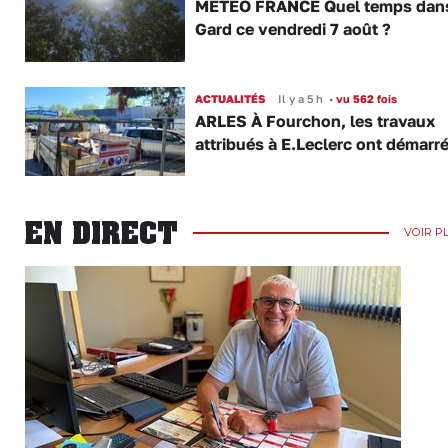
MÉTÉO FRANCE Quel temps dans
Gard ce vendredi 7 août ?
ACTUALITÉS
Il y a 5 h
•
vu 562 fois
ARLES À Fourchon, les travaux
attribués à E.Leclerc ont démarr
EN DIRECT
VOIR P