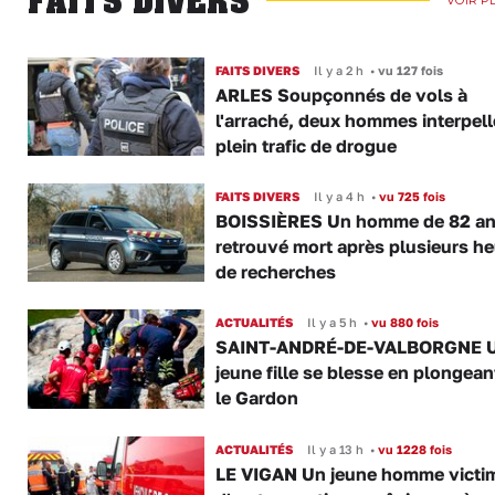
FAITS DIVERS
FAITS DIVERS
Il y a 2 h
•
vu 127 fois
ARLES Soupçonnés de vols à
l'arraché, deux hommes interpell
plein trafic de drogue
FAITS DIVERS
Il y a 4 h
•
vu 725 fois
BOISSIÈRES Un homme de 82 a
retrouvé mort après plusieurs h
de recherches
ACTUALITÉS
Il y a 5 h
•
vu 880 fois
SAINT-ANDRÉ-DE-VALBORGNE 
jeune fille se blesse en plongea
le Gardon
ACTUALITÉS
Il y a 13 h
•
vu 1228 fois
LE VIGAN Un jeune homme victi