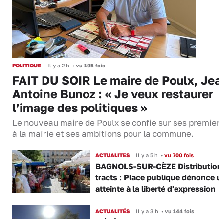
POLITIQUE
Il y a 2 h
•
vu 195 fois
FAIT DU SOIR Le maire de Poulx, Je
Antoine Bunoz : « Je veux restaurer
l’image des politiques »
Le nouveau maire de Poulx se confie sur ses premie
à la mairie et ses ambitions pour la commune.
ACTUALITÉS
Il y a 5 h
•
vu 700 fois
BAGNOLS-SUR-CÈZE Distributio
tracts : Place publique dénonce 
atteinte à la liberté d'expression
ACTUALITÉS
Il y a 3 h
•
vu 144 fois