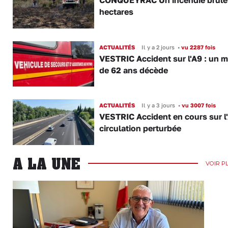
CONQUEYRAC Un incendie brûle
hectares
ACTUALITÉS
Il y a 2 jours
•
vu 2287 fois
VESTRIC Accident sur l'A9 : un 
de 62 ans décède
ACTUALITÉS
Il y a 3 jours
•
vu 3007 fois
VESTRIC Accident en cours sur l'
circulation perturbée
A LA UNE
VOIR P