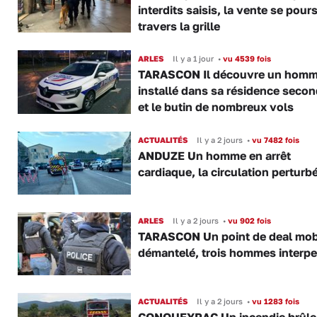
interdits saisis, la vente se pours
travers la grille
ARLES
Il y a 1 jour
•
vu 4539 fois
TARASCON Il découvre un hom
installé dans sa résidence secon
et le butin de nombreux vols
ACTUALITÉS
Il y a 2 jours
•
vu 7482 fois
ANDUZE Un homme en arrêt
cardiaque, la circulation perturb
ARLES
Il y a 2 jours
•
vu 902 fois
TARASCON Un point de deal mob
démantelé, trois hommes interpe
ACTUALITÉS
Il y a 2 jours
•
vu 1283 fois