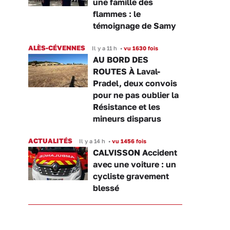
une famille des
flammes : le
témoignage de Samy
ALÈS-CÉVENNES
Il y a 11 h
•
vu 1630 fois
AU BORD DES
ROUTES À Laval-
Pradel, deux convois
pour ne pas oublier la
Résistance et les
mineurs disparus
ACTUALITÉS
Il y a 14 h
•
vu 1456 fois
CALVISSON Accident
avec une voiture : un
cycliste gravement
blessé