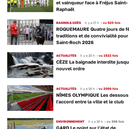
et vainqueur face à Fréjus Saint-
Raphaël
BAGNOLS-UZÈS
Il y a 17 h
•
vu 523 fois
ROQUEMAURE Quatre jours de fê
traditions et de convivialité pour
Saint-Roch 2026
ACTUALITÉS
Il y a 20 h
•
vu 1522 fois
CÈZE La baignade interdite jusqu
nouvel ordre
ACTUALITÉS
Il y a 18 h
•
vu 2099 fois
NÎMES OLYMPIQUE Les dessous
l'accord entre la ville et le club
ENVIRONNEMENT
Il y a 18 h
•
vu 306 fois
GARD Le point sur l’état de