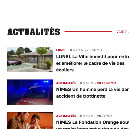
ACTUALITÉS
VOIR P
LUNEL
Il y a 2 h
•
vu 84 fois
LUNEL La Ville investit pour entr
et améliorer le cadre de vie des
écoliers
ACTUALITÉS
Il y a 3 h
•
vu 1589 fois
NÎMES Un homme perd la vie da
accident de trottinette
ACTUALITÉS
Il y a 3 h
•
vu 79 fois
NÎMES La Fondation Orange sout
un projet innovant autour du des