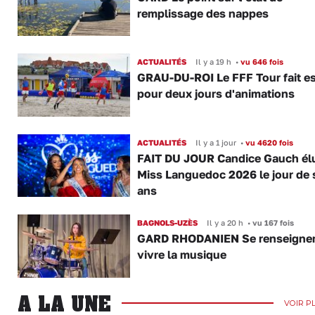
remplissage des nappes
ACTUALITÉS
Il y a 19 h
•
vu 646 fois
GRAU-DU-ROI Le FFF Tour fait e
pour deux jours d'animations
ACTUALITÉS
Il y a 1 jour
•
vu 4620 fois
FAIT DU JOUR Candice Gauch él
Miss Languedoc 2026 le jour de 
ans
BAGNOLS-UZÈS
Il y a 20 h
•
vu 167 fois
GARD RHODANIEN Se renseigner,
vivre la musique
A LA UNE
VOIR P