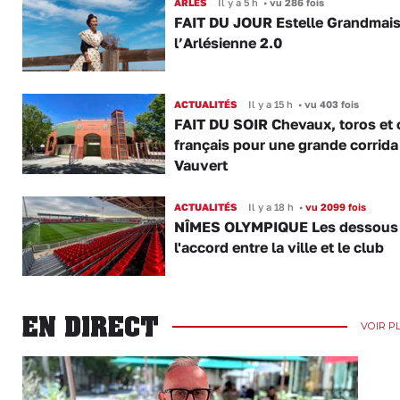
ARLES
Il y a 5 h
•
vu 286 fois
FAIT DU JOUR Estelle Grandmai
l’Arlésienne 2.0
ACTUALITÉS
Il y a 15 h
•
vu 403 fois
FAIT DU SOIR Chevaux, toros et 
français pour une grande corrida
Vauvert
ACTUALITÉS
Il y a 18 h
•
vu 2099 fois
NÎMES OLYMPIQUE Les dessous
l'accord entre la ville et le club
EN DIRECT
VOIR P