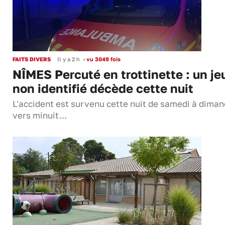
FAITS DIVERS
Il y a 2 h
•
vu 3049 fois
NÎMES Percuté en trottinette : un je
non identifié décède cette nuit
L'accident est survenu cette nuit de samedi à dima
vers minuit...