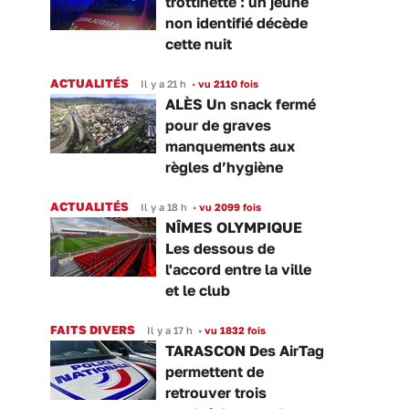
trottinette : un jeune
non identifié décède
cette nuit
ACTUALITÉS
Il y a 21 h
•
vu 2110 fois
ALÈS Un snack fermé
pour de graves
manquements aux
règles d’hygiène
ACTUALITÉS
Il y a 18 h
•
vu 2099 fois
NÎMES OLYMPIQUE
Les dessous de
l'accord entre la ville
et le club
FAITS DIVERS
Il y a 17 h
•
vu 1832 fois
TARASCON Des AirTag
permettent de
retrouver trois