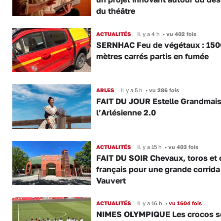
du théâtre
ACTUALITÉS
Il y a 4 h
•
vu 402 fois
SERNHAC Feu de végétaux : 150
mètres carrés partis en fumée
ARLES
Il y a 5 h
•
vu 286 fois
FAIT DU JOUR Estelle Grandmai
l’Arlésienne 2.0
ACTUALITÉS
Il y a 15 h
•
vu 403 fois
FAIT DU SOIR Chevaux, toros et 
français pour une grande corrida
Vauvert
ACTUALITÉS
Il y a 16 h
•
vu 1604 fois
NIMES OLYMPIQUE Les crocos s