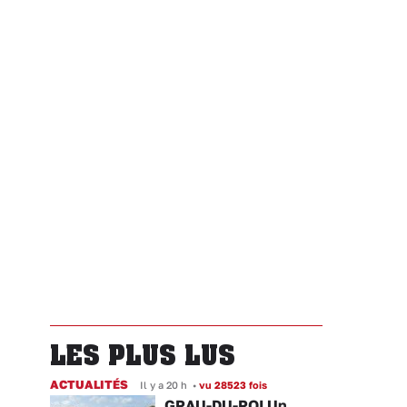
LES PLUS LUS
ACTUALITÉS
Il y a 20 h
•
vu 28523 fois
GRAU-DU-ROI Un