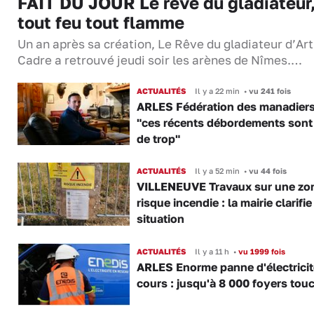
FAIT DU JOUR Le rêve du gladiateur
tout feu tout flamme
Un an après sa création, Le Rêve du gladiateur d’Ar
Cadre a retrouvé jeudi soir les arènes de Nîmes.…
ACTUALITÉS
Il y a 22 min
•
vu 241 fois
ARLES Fédération des manadiers
"ces récents débordements sont
de trop"
ACTUALITÉS
Il y a 52 min
•
vu 44 fois
VILLENEUVE Travaux sur une zo
risque incendie : la mairie clarifie
situation
ACTUALITÉS
Il y a 11 h
•
vu 1999 fois
ARLES Enorme panne d'électricit
cours : jusqu'à 8 000 foyers tou