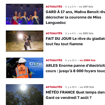
ACTUALITÉS
Il y a 3 h
•
vu 407 fois
GARD À 17 ans, Maëva Benoit rê
décrocher la couronne de Miss
Languedoc
ACTUALITÉS
Il y a 4 h
•
vu 263 fois
FAIT DU JOUR Le rêve du gladiat
tout feu tout flamme
ACTUALITÉS
Il y a 11 h
•
vu 1999 fois
ARLES Enorme panne d'électricit
cours : jusqu'à 8 000 foyers tou
ACTUALITÉS
Il y a 15 h
•
vu 472 fois
MÉTÉO FRANCE Quel temps dans
Gard ce vendredi 7 août ?