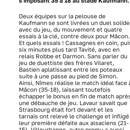
s'imposant 35 à 18 au stade Kaufmann.
Deux équipes sur la pelouse de
Kaufmann se sont livrées un duel solide
avec du jeu, du mouvement et quatre
essais à la clé, contre deux pour Mâcon.
Et quels essais ! Cassagnes en coin, pui
six minutes plus tard Tavité, avec en
relais Robbe et Darmon. Sans parler du
jeu de duettiste des frères Vilaret,
Bastien aplatissant entre les poteaux
suite à une passe au pied de Simon.
Ainsi, Nîmes réalise le match idéal face 
Mâcon (35-18), laissant toutefois
échapper le bonus en fin de match aprè
une débauche de jeu. Lavaur savait que
Strasbourg était fort devant et les
tarnais ont relevé le challenge et infligé
leur première défaite aux alsaciens (21-
15). Villeurbanne, autre promu a aussi