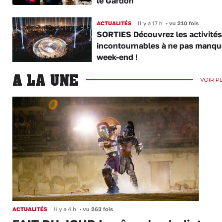
le Gardon
ACTUALITÉS
Il y a 17 h
•
vu 210 fois
SORTIES Découvrez les activités
incontournables à ne pas manqu
week-end !
A LA UNE
VOIR P
ACTUALITÉS
Il y a 4 h
•
vu 263 fois