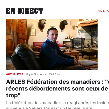
EN DIRECT
VOIR P
ACTUALITÉS
Il y a 22 min
•
vu 241 fois
ARLES Fédération des manadiers : "
récents débordements sont ceux de
trop"
La fédération des manadiers a réagi après les incid
survenus à Saliers (Arles) : un taureau a été…