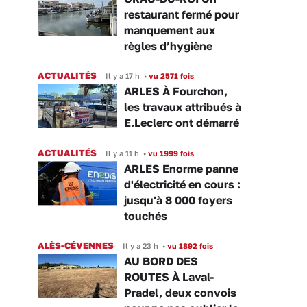
restaurant fermé pour
manquement aux
règles d’hygiène
ACTUALITÉS
Il y a 17 h
•
vu 2571 fois
ARLES À Fourchon,
les travaux attribués à
E.Leclerc ont démarré
ACTUALITÉS
Il y a 11 h
•
vu 1999 fois
ARLES Enorme panne
d'électricité en cours :
jusqu'à 8 000 foyers
touchés
ALÈS-CÉVENNES
Il y a 23 h
•
vu 1892 fois
AU BORD DES
ROUTES À Laval-
Pradel, deux convois