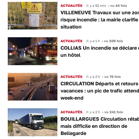
ACTUALITÉS
Il y a 52 min
•
vu 44 fois
VILLENEUVE Travaux sur une zo
risque incendie : la mairie clarifie
situation
ACTUALITÉS
Il y a 1 h
•
vu 209 fois
COLLIAS Un incendie se déclare
un hôtel
ACTUALITÉS
Il y a 2 h
•
vu 76 fois
CIRCULATION Départs et retours
vacances : un pic de trafic atten
week-end
ACTUALITÉS
Il y a 2 h
•
vu 241 fois
BOUILLARGUES Circulation rétab
mais difficile en direction de
Bellegarde