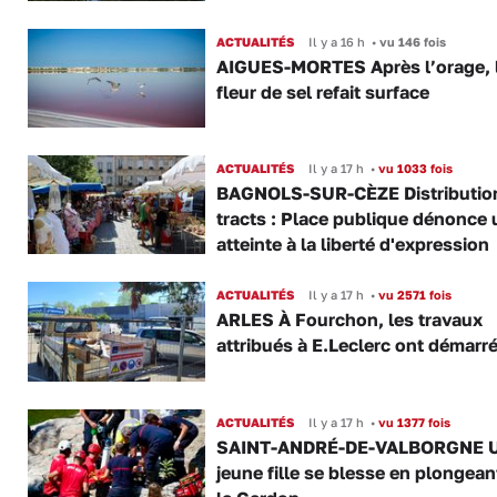
ACTUALITÉS
Il y a 16 h
•
vu 146 fois
AIGUES-MORTES Après l’orage, 
fleur de sel refait surface
ACTUALITÉS
Il y a 17 h
•
vu 1033 fois
BAGNOLS-SUR-CÈZE Distributio
tracts : Place publique dénonce 
atteinte à la liberté d'expression
ACTUALITÉS
Il y a 17 h
•
vu 2571 fois
ARLES À Fourchon, les travaux
attribués à E.Leclerc ont démarr
ACTUALITÉS
Il y a 17 h
•
vu 1377 fois
SAINT-ANDRÉ-DE-VALBORGNE 
jeune fille se blesse en plongea