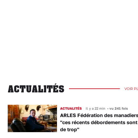
ACTUALITÉS
VOIR P
ACTUALITÉS
Il y a 22 min
•
vu 241 fois
ARLES Fédération des manadiers
"ces récents débordements sont
de trop"