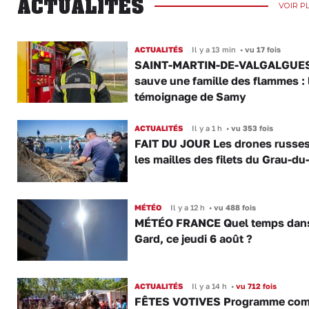
ACTUALITÉS
VOIR P
ACTUALITÉS
Il y a 13 min
•
vu 17 fois
SAINT-MARTIN-DE-VALGALGUES 
sauve une famille des flammes : 
témoignage de Samy
ACTUALITÉS
Il y a 1 h
•
vu 353 fois
FAIT DU JOUR Les drones russe
les mailles des filets du Grau-du
MÉTÉO
Il y a 12 h
•
vu 488 fois
MÉTÉO FRANCE Quel temps dans
Gard, ce jeudi 6 août ?
ACTUALITÉS
Il y a 14 h
•
vu 712 fois
FÊTES VOTIVES Programme com