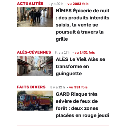
ACTUALITÉS
Il y a 20 h
•
vu 2083 fois
NÎMES Épicerie de nuit
: des produits interdits
saisis, la vente se
poursuit à travers la
grille
ALÈS-CÉVENNES
Il y a 17 h
•
vu 1431 fois
ALÈS Le Vieil Alès se
transforme en
guinguette
FAITS DIVERS
Il y a 12 h
•
vu 991 fois
GARD Risque très
sévère de feux de
forêt : deux zones
placées en rouge jeudi