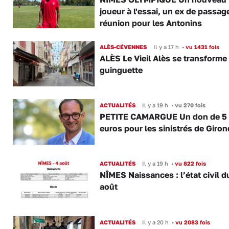
joueur à l'essai, un ex de passag
réunion pour les Antonins
ALÈS-CÉVENNES
Il y a 17 h
•
vu 1431 fois
ALÈS Le Vieil Alès se transforme
guinguette
ACTUALITÉS
Il y a 19 h
•
vu 270 fois
PETITE CAMARGUE Un don de 5
euros pour les sinistrés de Giro
ACTUALITÉS
Il y a 19 h
•
vu 822 fois
NÎMES Naissances : l’état civil d
août
ACTUALITÉS
Il y a 20 h
•
vu 2083 fois