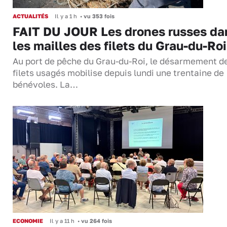
ACTUALITÉS
Il y a 1 h
•
vu 353 fois
FAIT DU JOUR Les drones russes da
les mailles des filets du Grau-du-Roi
Au port de pêche du Grau-du-Roi, le désarmement d
filets usagés mobilise depuis lundi une trentaine de
bénévoles. La…
ECONOMIE
Il y a 11 h
•
vu 264 fois