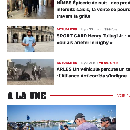
NÎMES Épicerie de nuit : des pro
interdits saisis, la vente se pours
travers la grille
ACTUALITÉS
Il y a 20 h
•
vu 399 fois
SPORT GARD Henry Tuilagi Jr. : «
voulais arrêter le rugby »
ACTUALITÉS
Il y a 21 h
•
vu 8478 fois
ARLES Un véhicule percute un t
: l'Alliance Anticorrida s'indigne
A LA UNE
VOIR P