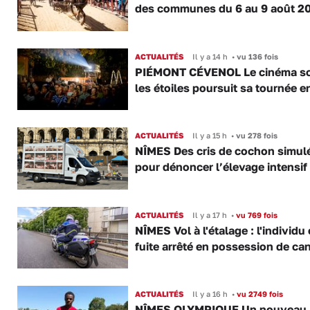
des communes du 6 au 9 août 2
ACTUALITÉS
Il y a 14 h
•
vu 136 fois
PIÉMONT CÉVENOL Le cinéma s
les étoiles poursuit sa tournée e
ACTUALITÉS
Il y a 15 h
•
vu 278 fois
NÎMES Des cris de cochon simul
pour dénoncer l’élevage intensif
ACTUALITÉS
Il y a 17 h
•
vu 769 fois
NÎMES Vol à l'étalage : l'individu
fuite arrêté en possession de ca
ACTUALITÉS
Il y a 16 h
•
vu 2749 fois
NÎMES OLYMPIQUE Un nouveau