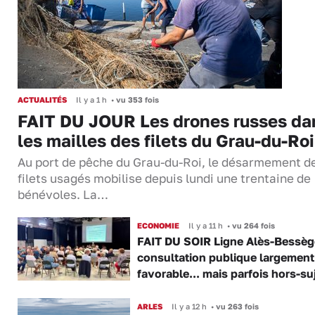
ACTUALITÉS
Il y a 1 h
•
vu 353 fois
FAIT DU JOUR Les drones russes da
les mailles des filets du Grau-du-Roi
Au port de pêche du Grau-du-Roi, le désarmement d
filets usagés mobilise depuis lundi une trentaine de
bénévoles. La…
ECONOMIE
Il y a 11 h
•
vu 264 fois
FAIT DU SOIR Ligne Alès-Bessège
consultation publique largement
favorable... mais parfois hors-su
ARLES
Il y a 12 h
•
vu 263 fois