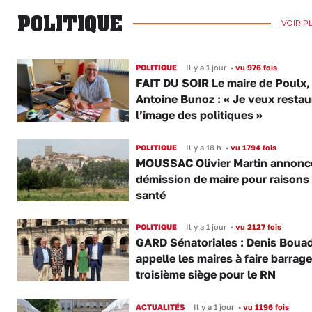
POLITIQUE
VOIR P
POLITIQUE
Il y a 1 jour
•
vu 976 fois
FAIT DU SOIR Le maire de Poulx,
Antoine Bunoz : « Je veux restau
l’image des politiques »
POLITIQUE
Il y a 18 h
•
vu 1794 fois
MOUSSAC Olivier Martin annonc
démission de maire pour raisons
santé
POLITIQUE
Il y a 1 jour
•
vu 2127 fois
GARD Sénatoriales : Denis Boua
appelle les maires à faire barrage
troisième siège pour le RN
ACTUALITÉS
Il y a 1 jour
•
vu 1196 fois