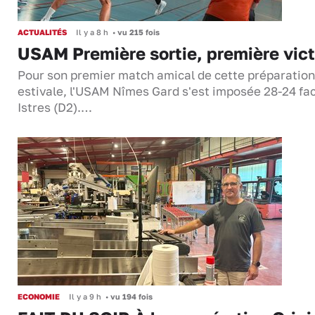
ACTUALITÉS
Il y a 8 h
•
vu 215 fois
USAM Première sortie, première vict
Pour son premier match amical de cette préparation
estivale, l'USAM Nîmes Gard s'est imposée 28-24 fa
Istres (D2).…
ECONOMIE
Il y a 9 h
•
vu 194 fois