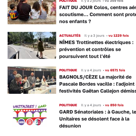
POLITIQUE
Il y a 2 jours
•
vu 359 fois
FAIT DU JOUR Colos, centres aér
scoutisme… Comment sont prot
nos enfants ?
ACTUALITÉS
Il y a 3 jours
•
vu 1229 fois
NÎMES Trottinettes électriques :
prévention et contrôles se
poursuivent tout l’été
POLITIQUE
Il y a 4 jours
•
vu 6571 fois
BAGNOLS/CÈZE La majorité de
Pascale Bordes vacille : l'adjoint
festivités Gaëtan Callejon démis
POLITIQUE
Il y a 4 jours
•
vu 850 fois
GARD Sénatoriales : à Gauche, l
Unitaires se désolent face à la
désunion