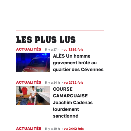
LES PLUS LUS
ACTUALITÉS
Il y a 17 h
•
vu 3292 fois
ALÈS Un homme
gravement brûlé au
quartier des Cévennes
ACTUALITÉS
Il y a 14 h
•
vu 2732 fois
COURSE
CAMARGUAISE
Joachim Cadenas
lourdement
sanctionné
ACTUALITÉS
Il y a 19 h
•
vu 2442 fois