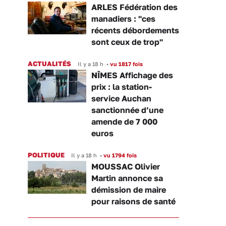
ARLES Fédération des
manadiers : "ces
récents débordements
sont ceux de trop"
ACTUALITÉS
Il y a 18 h
•
vu 1817 fois
NÎMES Affichage des
prix : la station-
service Auchan
sanctionnée d’une
amende de 7 000
euros
POLITIQUE
Il y a 18 h
•
vu 1794 fois
MOUSSAC Olivier
Martin annonce sa
démission de maire
pour raisons de santé