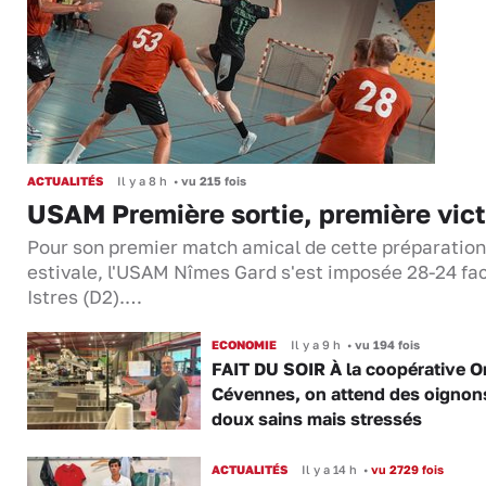
ACTUALITÉS
Il y a 8 h
•
vu 215 fois
USAM Première sortie, première vict
Pour son premier match amical de cette préparation
estivale, l'USAM Nîmes Gard s'est imposée 28-24 fa
Istres (D2).…
ECONOMIE
Il y a 9 h
•
vu 194 fois
FAIT DU SOIR À la coopérative O
Cévennes, on attend des oignon
doux sains mais stressés
ACTUALITÉS
Il y a 14 h
•
vu 2729 fois