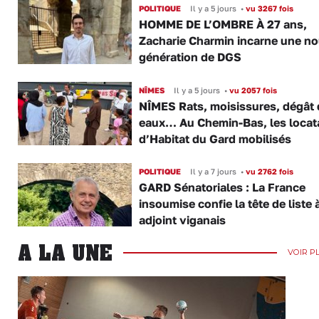
POLITIQUE
Il y a 5 jours
•
vu 3267 fois
HOMME DE L’OMBRE À 27 ans,
Zacharie Charmin incarne une no
génération de DGS
NÎMES
Il y a 5 jours
•
vu 2057 fois
NÎMES Rats, moisissures, dégât
eaux… Au Chemin-Bas, les locat
d’Habitat du Gard mobilisés
POLITIQUE
Il y a 7 jours
•
vu 2762 fois
GARD Sénatoriales : La France
insoumise confie la tête de liste 
adjoint viganais
A LA UNE
VOIR P