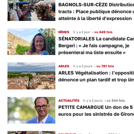
BAGNOLS-SUR-CÈZE Distributio
tracts : Place publique dénonce 
atteinte à la liberté d'expression
NÎMES
Il y a 1 jour
•
vu 649 fois
SÉNATORIALES La candidate Car
Bergeri : « Je fais campagne, je
présenterai ma liste ensuite »
ARLES
Il y a 2 jours
•
vu 787 fois
ARLES Végétalisation : l’opposit
dénonce un plan tardif et trop lim
ACTUALITÉS
Il y a 2 jours
•
vu 344 fois
PETITE CAMARGUE Un don de 5
euros pour les sinistrés de Giro