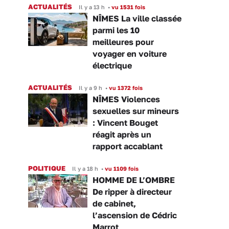
ACTUALITÉS
Il y a 13 h
•
vu 1531 fois
NÎMES La ville classée
parmi les 10
meilleures pour
voyager en voiture
électrique
ACTUALITÉS
Il y a 9 h
•
vu 1372 fois
NÎMES Violences
sexuelles sur mineurs
: Vincent Bouget
réagit après un
rapport accablant
POLITIQUE
Il y a 18 h
•
vu 1109 fois
HOMME DE L’OMBRE
De ripper à directeur
de cabinet,
l’ascension de Cédric
Marrot