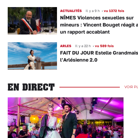
ACTUALITÉS
Il y a 9 h
•
vu 1372 fois
NÎMES Violences sexuelles sur
mineurs : Vincent Bouget réagit 
un rapport accablant
ARLES
Il y a 22 h
•
vu 589 fois
FAIT DU JOUR Estelle Grandmai
l’Arlésienne 2.0
EN DIRECT
VOIR P