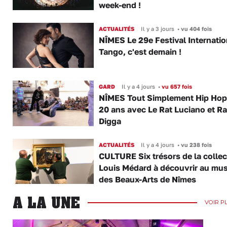
week-end !
ACTUALITÉS
Il y a 3 jours
•
vu 404 fois
NÎMES Le 29e Festival Internatio
Tango, c'est demain !
GARD
Il y a 4 jours
•
vu 657 fois
NÎMES Tout Simplement Hip Hop 
20 ans avec Le Rat Luciano et R
Digga
ACTUALITÉS
Il y a 4 jours
•
vu 238 fois
CULTURE Six trésors de la collec
Louis Médard à découvrir au mu
des Beaux-Arts de Nîmes
A LA UNE
VOIR P