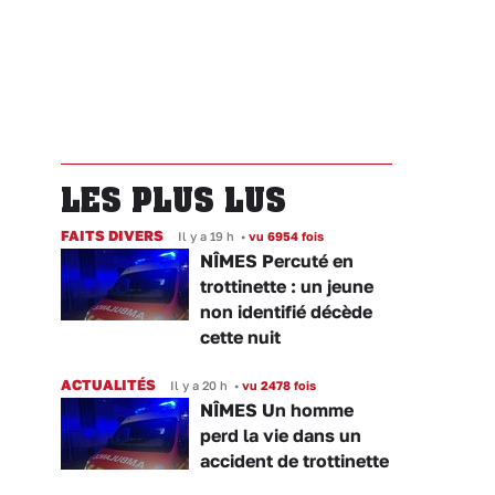
LES PLUS LUS
FAITS DIVERS
Il y a 19 h
•
vu 6954 fois
NÎMES Percuté en
trottinette : un jeune
non identifié décède
cette nuit
ACTUALITÉS
Il y a 20 h
•
vu 2478 fois
NÎMES Un homme
perd la vie dans un
accident de trottinette