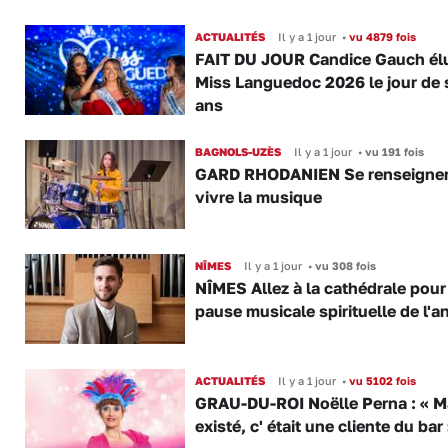
ACTUALITÉS
Il y a 1 jour
•
vu 4879 fois
FAIT DU JOUR Candice Gauch él
Miss Languedoc 2026 le jour de 
ans
BAGNOLS-UZÈS
Il y a 1 jour
•
vu 191 fois
GARD RHODANIEN Se renseigner,
vivre la musique
NÎMES
Il y a 1 jour
•
vu 308 fois
NÎMES Allez à la cathédrale pour
pause musicale spirituelle de l'a
ACTUALITÉS
Il y a 1 jour
•
vu 5102 fois
GRAU-DU-ROI Noëlle Perna : « M
existé, c' était une cliente du bar