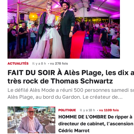
ACTUALITÉS
Il y a 8 h
•
vu 278 fois
FAIT DU SOIR À Alès Plage, les dix 
très rock de Thomas Schwartz
Le défilé Alès Mode a réuni 500 personnes samedi so
Alès Plage, au bord du Gardon. Le créateur de…
POLITIQUE
Il y a 18 h
•
vu 1109 fois
HOMME DE L’OMBRE De ripper à
directeur de cabinet, l’ascension
Cédric Marrot