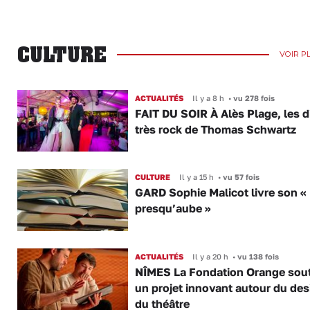
CULTURE
VOIR P
ACTUALITÉS
Il y a 8 h
•
vu 278 fois
FAIT DU SOIR À Alès Plage, les d
très rock de Thomas Schwartz
CULTURE
Il y a 15 h
•
vu 57 fois
GARD Sophie Malicot livre son « 
presqu’aube »
ACTUALITÉS
Il y a 20 h
•
vu 138 fois
NÎMES La Fondation Orange sout
un projet innovant autour du des
du théâtre