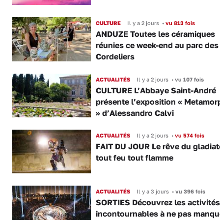
CULTURE
Il y a 2 jours
•
vu 813 fois
ANDUZE Toutes les céramiques
réunies ce week-end au parc des
Cordeliers
ACTUALITÉS
Il y a 2 jours
•
vu 107 fois
CULTURE L’Abbaye Saint-André
présente l’exposition « Metamor
» d’Alessandro Calvi
ACTUALITÉS
Il y a 2 jours
•
vu 574 fois
FAIT DU JOUR Le rêve du gladiat
tout feu tout flamme
ACTUALITÉS
Il y a 3 jours
•
vu 396 fois
SORTIES Découvrez les activités
incontournables à ne pas manqu