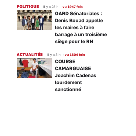
POLITIQUE
Il y a 23 h
•
vu 1947 fois
GARD Sénatoriales :
Denis Bouad appelle
les maires à faire
barrage à un troisième
siège pour le RN
ACTUALITÉS
Il y a 3 h
•
vu 1604 fois
COURSE
CAMARGUAISE
Joachim Cadenas
lourdement
sanctionné