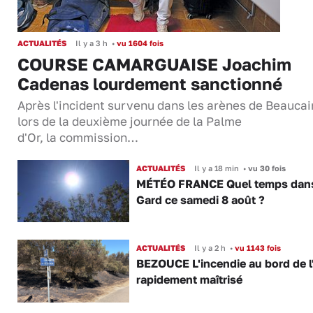
ACTUALITÉS
Il y a 3 h
•
vu 1604 fois
COURSE CAMARGUAISE Joachim
Cadenas lourdement sanctionné
Après l'incident survenu dans les arènes de Beaucai
lors de la deuxième journée de la Palme
d'Or, la commission…
ACTUALITÉS
Il y a 18 min
•
vu 30 fois
MÉTÉO FRANCE Quel temps dans
Gard ce samedi 8 août ?
ACTUALITÉS
Il y a 2 h
•
vu 1143 fois
BEZOUCE L'incendie au bord de l
rapidement maîtrisé