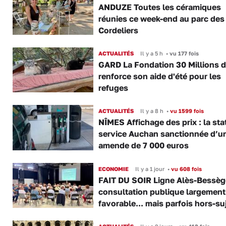
ANDUZE Toutes les céramiques
réunies ce week-end au parc des
Cordeliers
ACTUALITÉS
Il y a 5 h
•
vu 177 fois
GARD La Fondation 30 Millions d
renforce son aide d'été pour les
refuges
ACTUALITÉS
Il y a 8 h
•
vu 1599 fois
NÎMES Affichage des prix : la sta
service Auchan sanctionnée d’u
amende de 7 000 euros
ECONOMIE
Il y a 1 jour
•
vu 608 fois
FAIT DU SOIR Ligne Alès-Bessège
consultation publique largement
favorable... mais parfois hors-su