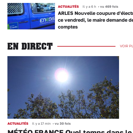
ACTUALITÉS
Il y a 6 h
•
vu 469 fois
ARLES Nouvelle coupure d'électr
ce vendredi, le maire demande d
comptes
EN DIRECT
VOIR P
ACTUALITÉS
Il y a 17 min
•
vu 30 fois
MÉTÉO FRANCE Quel temps dans le