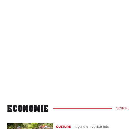
ECONOMIE
VOIR P
CULTURE
Il y a 4 h
•
vu 110 fois