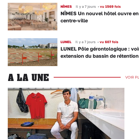
NÎMES
Il y a 7 jours
•
vu 1569 fois
NÎMES Un nouvel hôtel ouvre en
centre-ville
LUNEL
Il y a 7 jours
•
vu 607 fois
LUNEL Pôle gérontologique : voir
extension du bassin de rétention
A LA UNE
VOIR P