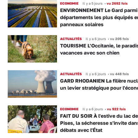
ECONOMIE
Il y a 5 jours
•
vu 2692 fois
ENVIRONNEMENT Le Gard parmi 
départements les plus équipés e
panneaux solaires
ACTUALITÉS
Il y a 6 jours
•
vu 205 fois
TOURISME L’Occitanie, le paradi
vacances avec son chien
ACTUALITÉS
Il y a 6 jours
•
vu 448 fois
GARD RHODANIEN La filière nuclé
un levier stratégique pour l'éco
ECONOMIE
Il y a 6 jours
•
vu 922 fois
FAIT DU SOIR À l'estive du lac d
Pises, la sécheresse s'invite dan
débats avec l'État