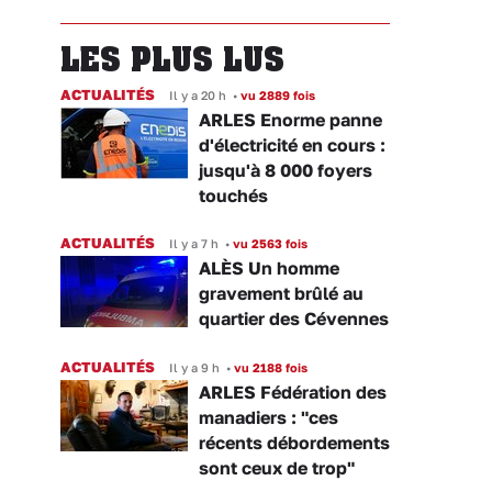
LES PLUS LUS
ACTUALITÉS
Il y a 20 h
•
vu 2889 fois
ARLES Enorme panne
d'électricité en cours :
jusqu'à 8 000 foyers
touchés
ACTUALITÉS
Il y a 7 h
•
vu 2563 fois
ALÈS Un homme
gravement brûlé au
quartier des Cévennes
ACTUALITÉS
Il y a 9 h
•
vu 2188 fois
ARLES Fédération des
manadiers : "ces
récents débordements
sont ceux de trop"