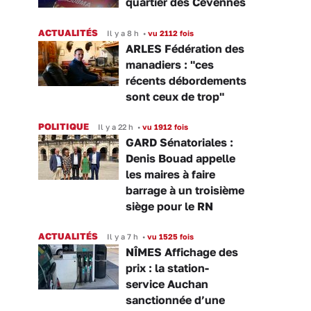
quartier des Cévennes
ACTUALITÉS
Il y a 8 h
•
vu 2112 fois
ARLES Fédération des
manadiers : "ces
récents débordements
sont ceux de trop"
POLITIQUE
Il y a 22 h
•
vu 1912 fois
GARD Sénatoriales :
Denis Bouad appelle
les maires à faire
barrage à un troisième
siège pour le RN
ACTUALITÉS
Il y a 7 h
•
vu 1525 fois
NÎMES Affichage des
prix : la station-
service Auchan
sanctionnée d’une