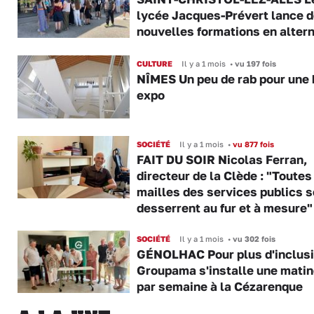
lycée Jacques-Prévert lance 
nouvelles formations en alter
CULTURE
Il y a 1 mois
•
vu 197 fois
NÎMES Un peu de rab pour une 
expo
SOCIÉTÉ
Il y a 1 mois
•
vu 877 fois
FAIT DU SOIR Nicolas Ferran,
directeur de la Clède : "Toutes
mailles des services publics s
desserrent au fur et à mesure"
SOCIÉTÉ
Il y a 1 mois
•
vu 302 fois
GÉNOLHAC Pour plus d'inclusi
Groupama s'installe une mati
par semaine à la Cézarenque