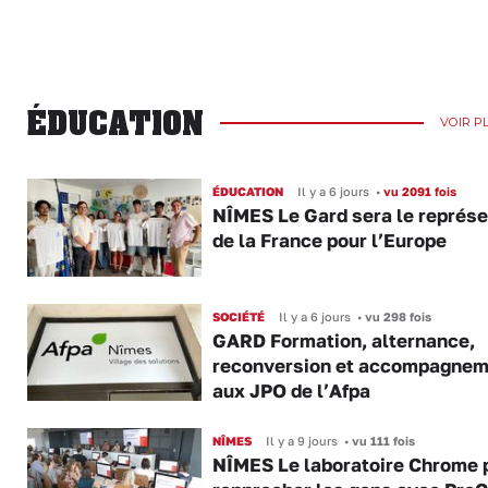
ÉDUCATION
VOIR P
ÉDUCATION
Il y a 6 jours
•
vu 2091 fois
NÎMES Le Gard sera le représ
de la France pour l’Europe
SOCIÉTÉ
Il y a 6 jours
•
vu 298 fois
GARD Formation, alternance,
reconversion et accompagnem
aux JPO de l’Afpa
NÎMES
Il y a 9 jours
•
vu 111 fois
NÎMES Le laboratoire Chrome 