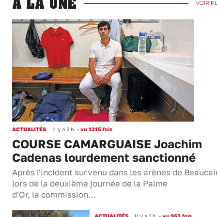
A LA UNE
VOIR P
ACTUALITÉS
Il y a 2 h
•
vu 1315 fois
COURSE CAMARGUAISE Joachim
Cadenas lourdement sanctionné
Après l'incident survenu dans les arènes de Beaucai
lors de la deuxième journée de la Palme
d'Or, la commission…
ACTUALITÉS
Il y a 1 h
•
vu 963 fois