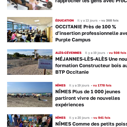
rapprocher les gens avec Pro
ÉDUCATION
Il y a 13 jours
•
vu 368 fois
OCCITANIE Près de 100 %
d’insertion professionnelle av
Purple Campus
ALÈS-CÉVENNES
Il y a 19 jours
•
vu 508 fois
MÉJANNES-LÈS-ALÈS Une nou
formation Constructeur bois a
BTP Occitanie
NÎMES
Il y a 19 jours
•
vu 1778 fois
NÎMES Plus de 1 000 jeunes
partiront vivre de nouvelles
expériences
NÎMES
Il y a 20 jours
•
vu 941 fois
NÎMES Comme des petits pois