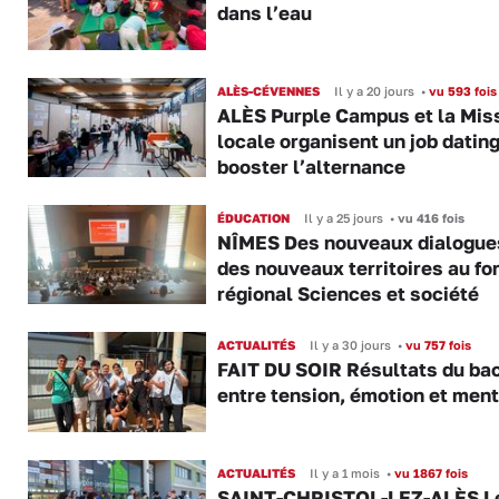
dans l’eau
ALÈS-CÉVENNES
Il y a 20 jours
•
vu 593 fois
ALÈS Purple Campus et la Mis
locale organisent un job datin
booster l’alternance
ÉDUCATION
Il y a 25 jours
•
vu 416 fois
NÎMES Des nouveaux dialogue
des nouveaux territoires au f
régional Sciences et société
ACTUALITÉS
Il y a 30 jours
•
vu 757 fois
FAIT DU SOIR Résultats du bac
entre tension, émotion et ment
ACTUALITÉS
Il y a 1 mois
•
vu 1867 fois
SAINT-CHRISTOL-LEZ-ALÈS L