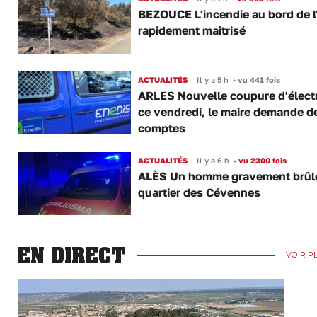
BEZOUCE L'incendie au bord de l
rapidement maîtrisé
ACTUALITÉS
Il y a 5 h
•
vu 441 fois
ARLES Nouvelle coupure d'électr
ce vendredi, le maire demande d
comptes
ACTUALITÉS
Il y a 6 h
•
vu 2300 fois
ALÈS Un homme gravement brûl
quartier des Cévennes
EN DIRECT
VOIR P