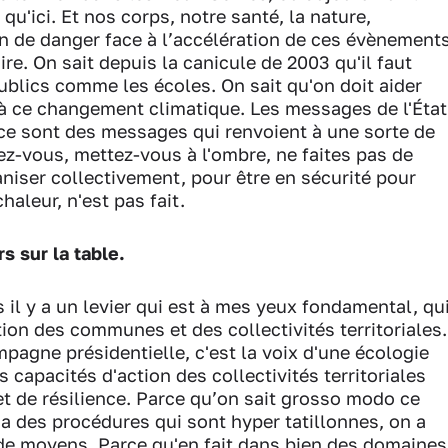
u'ici. Et nos corps, notre santé, la nature,
on de danger face à l’accélération de ces évènement
aire. On sait depuis la canicule de 2003 qu'il faut
ublics comme les écoles. On sait qu'on doit aider
i à ce changement climatique. Les messages de l'État
ce sont des messages qui renvoient à une sorte de
tez-vous, mettez-vous à l'ombre, ne faites pas de
aniser collectivement, pour être en sécurité pour
haleur, n'est pas fait.
s sur la table.
 il y a un levier qui est à mes yeux fondamental, qu
ction des communes et des collectivités territoriales.
mpagne présidentielle, c'est la voix d'une écologie
s capacités d'action des collectivités territoriales
et de résilience. Parce qu’on sait grosso modo ce
n a des procédures qui sont hyper tatillonnes, on a
de moyens. Parce qu'en fait dans bien des domaines