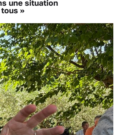
s une situation
 tous »