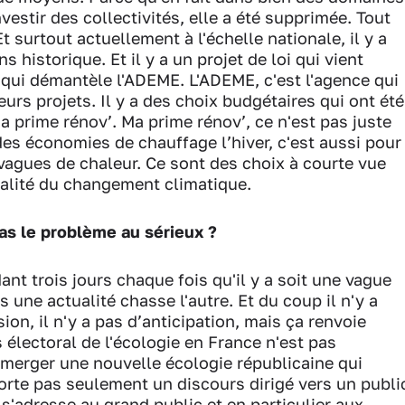
nvestir des collectivités, elle a été supprimée. Tout
 surtout actuellement à l'échelle nationale, il y a
 historique. Et il y a un projet de loi qui vient
qui démantèle l'ADEME. L'ADEME, c'est l'agence qui
eurs projets. Il y a des choix budgétaires qui ont été
a prime rénov’. Ma prime rénov’, ce n'est pas juste
des économies de chauffage l’hiver, c'est aussi pour
vagues de chaleur. Ce sont des choix à courte vue
éalité du changement climatique.
as le problème au sérieux ?
ant trois jours chaque fois qu'il y a soit une vague
s une actualité chasse l'autre. Et du coup il n'y a
sion, il n'y a pas d’anticipation, mais ça renvoie
s électoral de l'écologie en France n'est pas
 émerger une nouvelle écologie républicaine qui
orte pas seulement un discours dirigé vers un publi
 s'adresse au grand public et en particulier aux