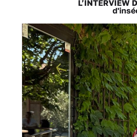
L’INTERVIEW De
d'insé