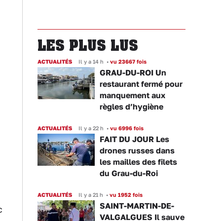
LES PLUS LUS
ACTUALITÉS
Il y a 14 h
•
vu 23667 fois
GRAU-DU-ROI Un
restaurant fermé pour
manquement aux
règles d’hygiène
ACTUALITÉS
Il y a 22 h
•
vu 6996 fois
FAIT DU JOUR Les
drones russes dans
les mailles des filets
du Grau-du-Roi
ACTUALITÉS
Il y a 21 h
•
vu 1952 fois
SAINT-MARTIN-DE-
c
VALGALGUES Il sauve