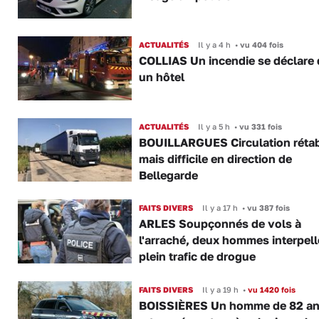
ACTUALITÉS
Il y a 4 h
•
vu 404 fois
COLLIAS Un incendie se déclare
un hôtel
ACTUALITÉS
Il y a 5 h
•
vu 331 fois
BOUILLARGUES Circulation rétab
mais difficile en direction de
Bellegarde
FAITS DIVERS
Il y a 17 h
•
vu 387 fois
ARLES Soupçonnés de vols à
l'arraché, deux hommes interpell
plein trafic de drogue
FAITS DIVERS
Il y a 19 h
•
vu 1420 fois
BOISSIÈRES Un homme de 82 a