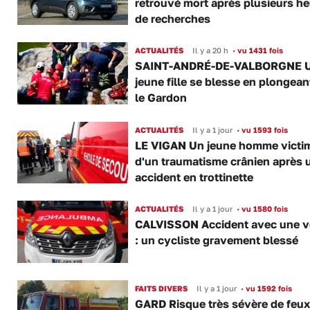
retrouvé mort après plusieurs h
de recherches
ACTUALITÉS
Il y a 20 h
•
vu 1431 fois
SAINT-ANDRÉ-DE-VALBORGNE 
jeune fille se blesse en plongea
le Gardon
ACTUALITÉS
Il y a 1 jour
•
vu 1593 fois
LE VIGAN Un jeune homme victi
d'un traumatisme crânien après 
accident en trottinette
ACTUALITÉS
Il y a 1 jour
•
vu 1580 fois
CALVISSON Accident avec une v
: un cycliste gravement blessé
FAITS DIVERS
Il y a 1 jour
•
vu 1592 fois
GARD Risque très sévère de feux