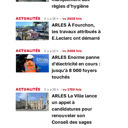
règles d’hygiène
ACTUALITÉS
Il y a 19 h
•
vu 2928 fois
ARLES À Fourchon,
les travaux attribués à
E.Leclerc ont démarré
ACTUALITÉS
Il y a 13 h
•
vu 2459 fois
ARLES Enorme panne
d'électricité en cours :
jusqu'à 8 000 foyers
touchés
ACTUALITÉS
Il y a 20 h
•
vu 1759 fois
ARLES La Ville lance
un appel à
candidatures pour
renouveler son
Conseil des sages