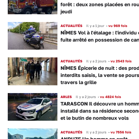
forêt : deux zones placées en ro
jeudi
ACTUALITÉS
Il y a 1 jour
•
vu 969 fois
NÎMES Vol à l'étalage : l'individu
fuite arrêté en possession de ca
ACTUALITÉS
Il y a 2 jours
•
vu 2543 fois
NÎMES Épicerie de nuit : des pro
interdits saisis, la vente se pours
travers la grille
ARLES
Il y a 2 jours
•
vu 4824 fois
TARASCON Il découvre un hom
installé dans sa résidence secon
et le butin de nombreux vols
ACTUALITÉS
Il y a 2 jours
•
vu 7556 fois