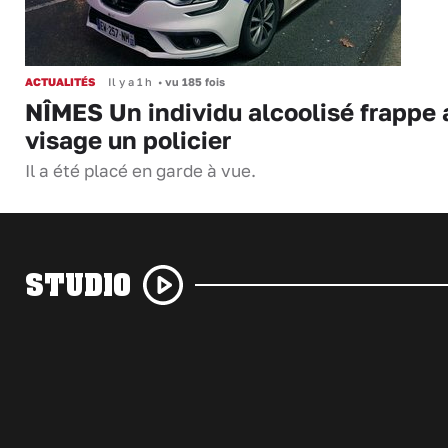
ACTUALITÉS
Il y a 1 h
•
vu 185 fois
NÎMES Un individu alcoolisé frappe 
visage un policier
Il a été placé en garde à vue.
STUDIO