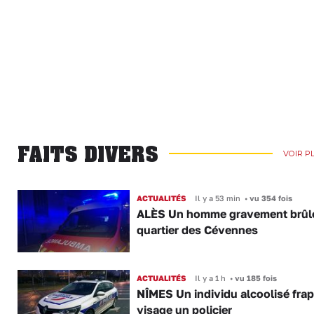
FAITS DIVERS
VOIR P
ACTUALITÉS
Il y a 53 min
•
vu 354 fois
ALÈS Un homme gravement brûl
quartier des Cévennes
ACTUALITÉS
Il y a 1 h
•
vu 185 fois
NÎMES Un individu alcoolisé fra
visage un policier