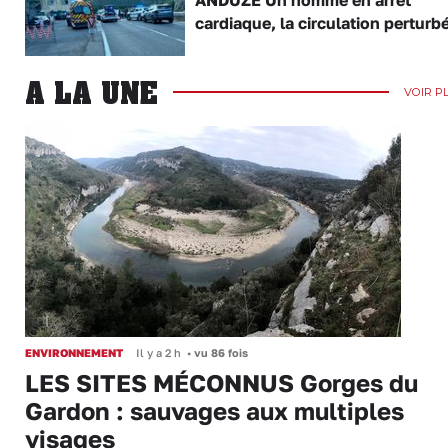
ANDUZE Un homme en arrêt
cardiaque, la circulation perturb
A LA UNE
VOIR P
ENVIRONNEMENT
Il y a 2 h
•
vu 86 fois
LES SITES MÉCONNUS Gorges du
Gardon : sauvages aux multiples
visages