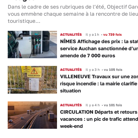
Dans le cadre de ses rubriques de l’été, Objectif Gar
vous emmène chaque semaine à la rencontre de lie
touristique…
ACTUALITÉS
Il y a 1 h
•
vu 739 fois
NÎMES Affichage des prix : la sta
service Auchan sanctionnée d’u
amende de 7 000 euros
ACTUALITÉS
Il y a 3 h
•
vu 105 fois
VILLENEUVE Travaux sur une zo
risque incendie : la mairie clarifie
situation
ACTUALITÉS
Il y a 4 h
•
vu 101 fois
CIRCULATION Départs et retours
vacances : un pic de trafic atten
week-end