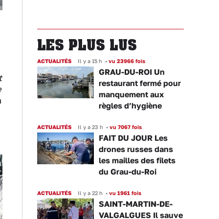
LES PLUS LUS
-
ACTUALITÉS
Il y a 15 h
•
vu 23966 fois
GRAU-DU-ROI Un
t
restaurant fermé pour
e
manquement aux
a
règles d’hygiène
ACTUALITÉS
Il y a 23 h
•
vu 7067 fois
FAIT DU JOUR Les
drones russes dans
les mailles des filets
du Grau-du-Roi
ACTUALITÉS
Il y a 22 h
•
vu 1961 fois
SAINT-MARTIN-DE-
VALGALGUES Il sauve