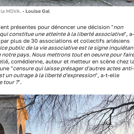
t la MDVA. •
Louise Gal
ent présentes pour dénoncer une décision "
non
i constitue une atteinte à la liberté associative
", a
é par plus de 30 associations et collectifs arlésiens
ice public de la vie associative est le signe inquiétan
e notre pays. Nous mettrons tout en oeuvre pour fair
ellé,
comédienne, auteur et metteur en scène chez l
une "
censure qui laisse présager d'autres actes anti-
t un outrage à la liberté d'expression
", a-t-elle
e tour ?
".