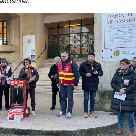
anctionner.
"