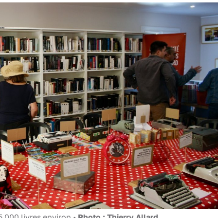
 000 livres environ •
Photo : Thierry Allard