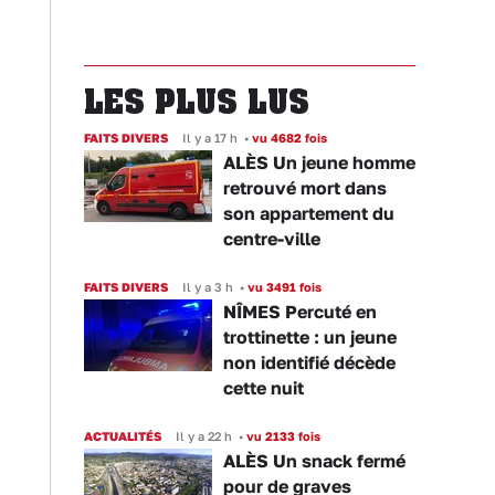
LES PLUS LUS
FAITS DIVERS
Il y a 17 h
•
vu 4682 fois
ALÈS Un jeune homme
retrouvé mort dans
son appartement du
centre-ville
FAITS DIVERS
Il y a 3 h
•
vu 3491 fois
NÎMES Percuté en
trottinette : un jeune
non identifié décède
cette nuit
ACTUALITÉS
Il y a 22 h
•
vu 2133 fois
ALÈS Un snack fermé
pour de graves