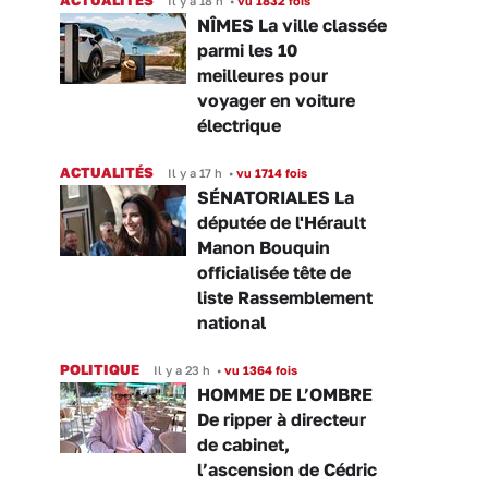
Il y a 18 h
•
vu 1832 fois
NÎMES La ville classée
parmi les 10
meilleures pour
voyager en voiture
électrique
ACTUALITÉS
Il y a 17 h
•
vu 1714 fois
SÉNATORIALES La
députée de l'Hérault
Manon Bouquin
officialisée tête de
liste Rassemblement
national
POLITIQUE
Il y a 23 h
•
vu 1364 fois
HOMME DE L’OMBRE
De ripper à directeur
de cabinet,
l’ascension de Cédric