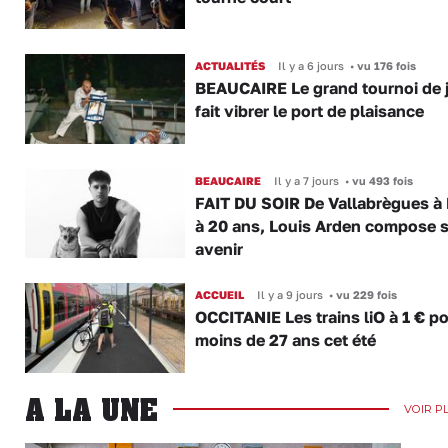
ACTUALITÉS
Il y a 6 jours
•
vu 176 fois
BEAUCAIRE Le grand tournoi de 
fait vibrer le port de plaisance
BEAUCAIRE
Il y a 7 jours
•
vu 493 fois
FAIT DU SOIR De Vallabrègues à P
à 20 ans, Louis Arden compose 
avenir
ACCUEIL
Il y a 9 jours
•
vu 229 fois
OCCITANIE Les trains liO à 1 € po
moins de 27 ans cet été
A LA UNE
VOIR P