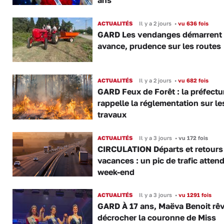
ans
ACTUALITÉS
Il y a 2 jours
•
vu 636 fois
GARD Les vendanges démarrent
avance, prudence sur les routes
ACTUALITÉS
Il y a 2 jours
•
vu 682 fois
GARD Feux de Forêt : la préfectu
rappelle la réglementation sur le
travaux
ACTUALITÉS
Il y a 3 jours
•
vu 172 fois
CIRCULATION Départs et retours
vacances : un pic de trafic atten
week-end
ACTUALITÉS
Il y a 3 jours
•
vu 1291 fois
GARD À 17 ans, Maëva Benoit rê
décrocher la couronne de Miss