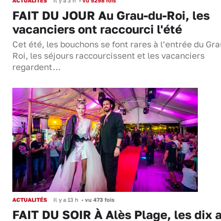
ACTUALITÉS
Il y a 3 h
•
vu 5298 fois
FAIT DU JOUR Au Grau-du-Roi, les
vacanciers ont raccourci l'été
Cet été, les bouchons se font rares à l’entrée du Gr
Roi, les séjours raccourcissent et les vacanciers
regardent…
ACTUALITÉS
Il y a 13 h
•
vu 473 fois
FAIT DU SOIR À Alès Plage, les dix 