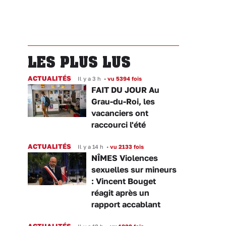
LES PLUS LUS
ACTUALITÉS
Il y a 3 h
•
vu 5394 fois
FAIT DU JOUR Au
Grau-du-Roi, les
vacanciers ont
raccourci l'été
ACTUALITÉS
Il y a 14 h
•
vu 2133 fois
NÎMES Violences
sexuelles sur mineurs
: Vincent Bouget
réagit après un
rapport accablant
ACTUALITÉS