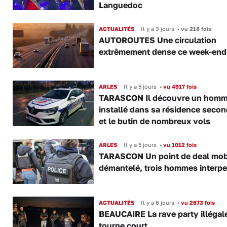
Languedoc
ACTUALITÉS
Il y a 3 jours
•
vu 218 fois
AUTOROUTES Une circulation
extrêmement dense ce week-end
ARLES
Il y a 5 jours
•
vu 4917 fois
TARASCON Il découvre un hom
installé dans sa résidence secon
et le butin de nombreux vols
ARLES
Il y a 5 jours
•
vu 1012 fois
TARASCON Un point de deal mob
démantelé, trois hommes interpe
ACTUALITÉS
Il y a 6 jours
•
vu 2673 fois
BEAUCAIRE La rave party illégal
tourne court