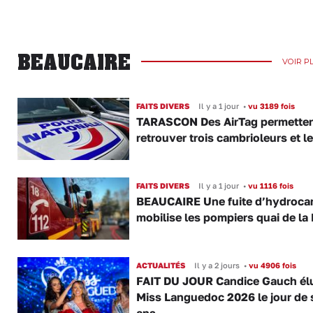
BEAUCAIRE
VOIR P
FAITS DIVERS
Il y a 1 jour
•
vu 3189 fois
TARASCON Des AirTag permetten
retrouver trois cambrioleurs et le
FAITS DIVERS
Il y a 1 jour
•
vu 1116 fois
BEAUCAIRE Une fuite d’hydroca
mobilise les pompiers quai de la 
ACTUALITÉS
Il y a 2 jours
•
vu 4906 fois
FAIT DU JOUR Candice Gauch él
Miss Languedoc 2026 le jour de 