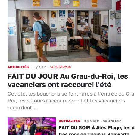
ACTUALITÉS
Il y a 3 h
•
vu 5376 fois
FAIT DU JOUR Au Grau-du-Roi, les
vacanciers ont raccourci l'été
Cet été, les bouchons se font rares à l’entrée du Gr
Roi, les séjours raccourcissent et les vacanciers
regardent…
ACTUALITÉS
Il y a 13 h
•
vu 473 fois
FAIT DU SOIR À Alès Plage, les d
très rock de Thomas Schwartz