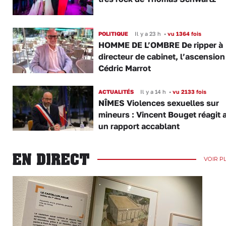
POLITIQUE
Il y a 23 h
•
vu 1364 fois
HOMME DE L’OMBRE De ripper à
directeur de cabinet, l’ascension
Cédric Marrot
ACTUALITÉS
Il y a 14 h
•
vu 2133 fois
NÎMES Violences sexuelles sur
mineurs : Vincent Bouget réagit 
un rapport accablant
EN DIRECT
VOIR P